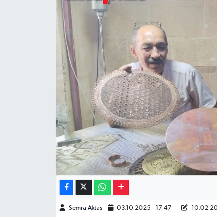
Müzik
Piyasa
Resmi İlanlar
Sağlık
Sinemalar
Siyaset
Spor
Teknoloji
Semra Aktaş
03.10.2025 - 17:47
10.02.20
Türkiye