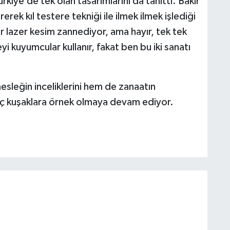
rkiye’de tek olan tasarımlarını da tanıttı. Bakır
rerek kıl testere tekniği ile ilmek ilmek işlediği
r lazer kesim zannediyor, ama hayır, tek tek
yi kuyumcular kullanır, fakat ben bu iki sanatı
sleğin inceliklerini hem de zanaatın
genç kuşaklara örnek olmaya devam ediyor.