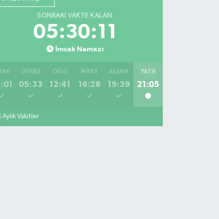
SONRAKI VAKTE KALAN
05:30:10
İmsak Namazı
SAK
GÜNEŞ
ÖĞLE
İKINDI
AKŞAM
YATSI
:01
05:33
12:41
16:28
19:39
21:05
Aylık Vakitler