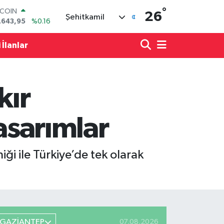
°
LAR
26
Şehitkamil
,6704
%0
RO
,0406
%-0.08
 İlanlar
ERLİN
,2143
%0
AM ALTIN
00.87
%0.12
kır
ST100
.799
%70
TCOIN
asarımlar
.643,95
%0.16
ği ile Türkiye’de tek olarak
GAZİANTEP
07.08.2026