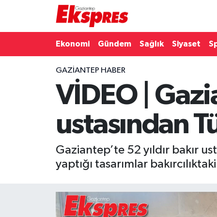
Eğitim
Hava Durumu
Ekonomi
Gündem
Sağlık
Siyaset
S
Ekonomi
Trafik Durumu
GAZIANTEP HABER
VİDEO | Gazia
Gaziantep son dakika
Puan Durumu ve Fikstür
Genel
Tüm Manşetler
ustasından Tü
Gündem
Son Dakika Haberleri
Gaziantep’te 52 yıldır bakır us
Haberler
Haber Arşivi
yaptığı tasarımlar bakırcılıktak
Kültür Sanat
Magazin