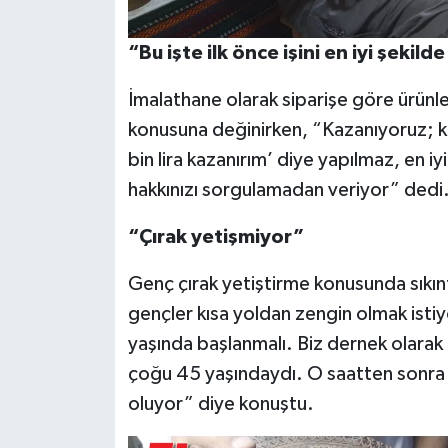
“Bu işte ilk önce işini en iyi şekild
İmalathane olarak siparişe göre ürünler
konusuna değinirken, “Kazanıyoruz; k
bin lira kazanırım’ diye yapılmaz, en iyi 
hakkınızı sorgulamadan veriyor” dedi
“Çırak yetişmiyor”
Genç çırak yetiştirme konusunda sıkınt
gençler kısa yoldan zengin olmak istiy
yaşında başlanmalı. Biz dernek olarak b
çoğu 45 yaşındaydı. O saatten sonra 
oluyor” diye konuştu.