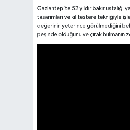
Gaziantep’te 52 yıldır bakır ustalığı 
Video Haber
tasarımları ve kıl testere tekniğiyle iş
değerinin yeterince görülmediğini bel
Yaşam
peşinde olduğunu ve çırak bulmanın z
Yeme-İçme
Yemek