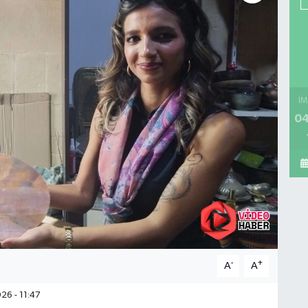
İM
04
-
+
A
A
26 - 11:47