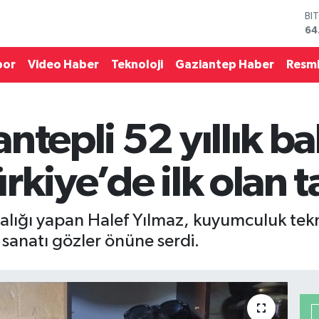
DO
47
EU
55
por
Video Haber
Teknoloji
Gaziantep Haber
Resmi
ST
64
GR
65
ntepli 52 yıllık ba
Bİ
13
BI
rkiye’de ilk olan t
64
talığı yapan Halef Yılmaz, kuyumculuk tekni
i sanatı gözler önüne serdi.