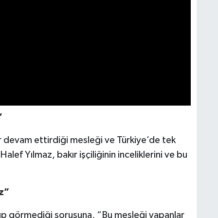
”
 devam ettirdiği mesleği ve Türkiye’de tek
lef Yılmaz, bakır işçiliğinin inceliklerini ve bu
z”
üp görmediği sorusuna, “Bu mesleği yapanlar