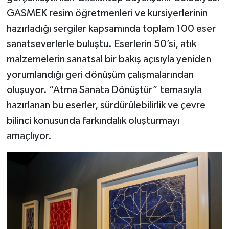
GASMEK resim öğretmenleri ve kursiyerlerinin
Video Haber
hazırladığı sergiler kapsamında toplam 100 eser
sanatseverlerle buluştu. Eserlerin 50’si, atık
Yaşam
malzemelerin sanatsal bir bakış açısıyla yeniden
yorumlandığı geri dönüşüm çalışmalarından
Yeme-İçme
oluşuyor. “Atma Sanata Dönüştür” temasıyla
Yemek
hazırlanan bu eserler, sürdürülebilirlik ve çevre
bilinci konusunda farkındalık oluşturmayı
amaçlıyor.