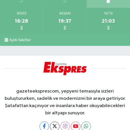
İKINDI
AKŞAM
YATSI
16:28
19:37
21:03
Aylık Vakitler
gazeteeksprescom, yepyeni temasıyla sizleri
buluştururken, sadelik ve modernizmi bir araya getiriyor.
Şatafattan kaçınıyor ve insanlara haber okuyabilecekleri
bir altyapı sunuyor.