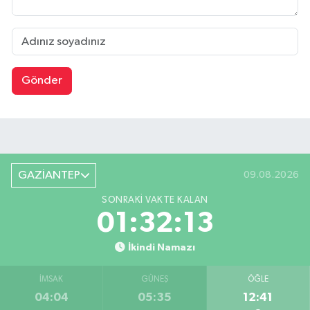
Gönder
GAZİANTEP
09.08.2026
SONRAKI VAKTE KALAN
01:32:13
İkindi Namazı
İMSAK
GÜNEŞ
ÖĞLE
04:04
05:35
12:41