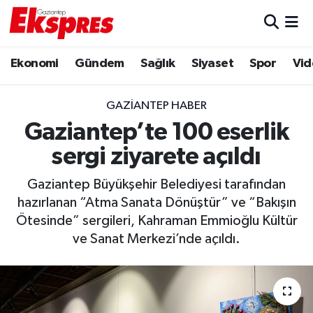
Eğitim
Hava Durumu
Ekonomi
Gündem
Sağlık
Siyaset
Spor
Vid
Ekonomi
Trafik Durumu
GAZIANTEP HABER
Gaziantep son dakika
Puan Durumu ve Fikstür
Gaziantep’te 100 eserlik
sergi ziyarete açıldı
Genel
Tüm Manşetler
Gaziantep Büyükşehir Belediyesi tarafından
Gündem
Son Dakika Haberleri
hazırlanan “Atma Sanata Dönüştür” ve “Bakışın
Ötesinde” sergileri, Kahraman Emmioğlu Kültür
Haberler
Haber Arşivi
ve Sanat Merkezi’nde açıldı.
Kültür Sanat
Magazin