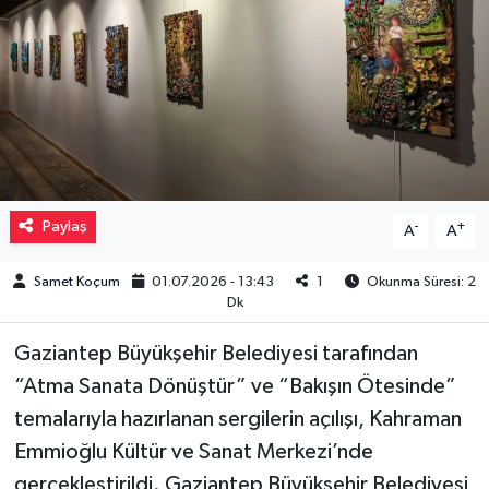
Müzik
Piyasa
Resmi İlanlar
Sağlık
Paylaş
-
+
A
A
Sinemalar
Samet Koçum
01.07.2026 - 13:43
1
Okunma Süresi: 2
Dk
Siyaset
Gaziantep Büyükşehir Belediyesi tarafından
Spor
“Atma Sanata Dönüştür” ve “Bakışın Ötesinde”
temalarıyla hazırlanan sergilerin açılışı, Kahraman
Teknoloji
Emmioğlu Kültür ve Sanat Merkezi’nde
gerçekleştirildi. Gaziantep Büyükşehir Belediyesi
Türkiye