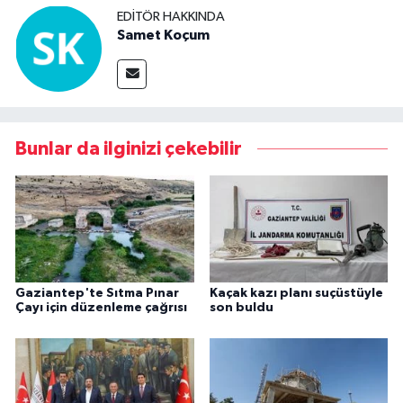
EDITÖR HAKKINDA
Samet Koçum
Bunlar da ilginizi çekebilir
Gaziantep'te Sıtma Pınar
Kaçak kazı planı suçüstüyle
Çayı için düzenleme çağrısı
son buldu