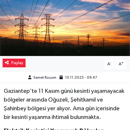
Müzik
Piyasa
Resmi İlanlar
Sağlık
Paylaş
-
+
A
A
Sinemalar
Samet Koçum
10.11.2025 - 09:47
Siyaset
Gaziantep'te 11 Kasım günü kesinti yaşamayacak
Spor
bölgeler arasında Oğuzeli, Şehitkamil ve
Şahinbey bölgesi yer alıyor. Ama gün içerisinde
Teknoloji
bir kesinti yaşanma ihtimali bulunmakta.
Türkiye