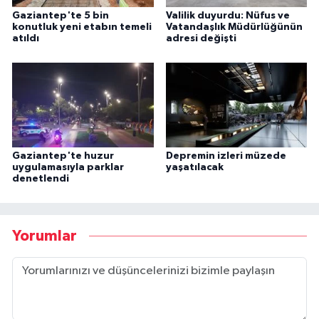
Gaziantep'te 5 bin
Valilik duyurdu: Nüfus ve
konutluk yeni etabın temeli
Vatandaşlık Müdürlüğünün
atıldı
adresi değişti
Gaziantep'te huzur
Depremin izleri müzede
uygulamasıyla parklar
yaşatılacak
denetlendi
Yorumlar