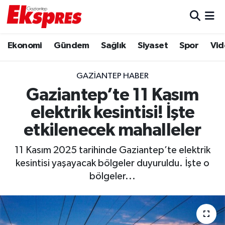
Eğitim
Hava Durumu
Ekonomi
Gündem
Sağlık
Siyaset
Spor
Vid
Ekonomi
Trafik Durumu
GAZIANTEP HABER
Gaziantep son dakika
Puan Durumu ve Fikstür
Gaziantep’te 11 Kasım
elektrik kesintisi! İşte
Genel
Tüm Manşetler
etkilenecek mahalleler
Gündem
Son Dakika Haberleri
11 Kasım 2025 tarihinde Gaziantep’te elektrik
kesintisi yaşayacak bölgeler duyuruldu. İşte o
Haberler
Haber Arşivi
bölgeler...
Kültür Sanat
Magazin