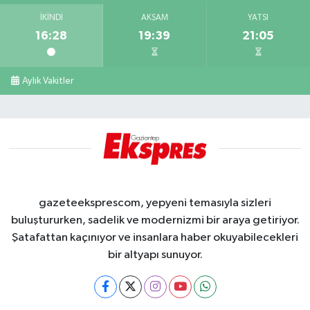
İKINDI
AKŞAM
YATSI
16:28
19:39
21:05
Aylık Vakitler
gazeteeksprescom, yepyeni temasıyla sizleri
buluştururken, sadelik ve modernizmi bir araya getiriyor.
Şatafattan kaçınıyor ve insanlara haber okuyabilecekleri
bir altyapı sunuyor.