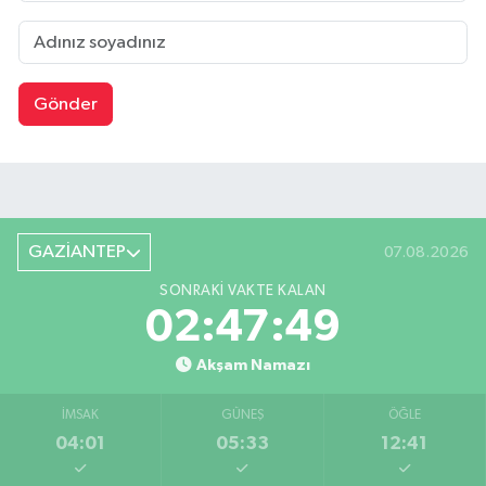
Gönder
GAZİANTEP
07.08.2026
SONRAKI VAKTE KALAN
02:47:49
Akşam Namazı
İMSAK
GÜNEŞ
ÖĞLE
04:01
05:33
12:41