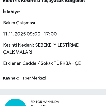
Elektrik Kesintisi Yaşayacak Bölgeler:
Video Haber
İslahiye
Bakım Çalışması
Yaşam
11.11.2025 09:00 - 17:00
Yeme-İçme
Kesinti Nedeni: ŞEBEKE İYİLEŞTİRME
Yemek
ÇALIŞMALARI
Etkilenen Cadde / Sokak TÜRKBAHÇE
Kaynak:
Haber Merkezi
EDITÖR HAKKINDA