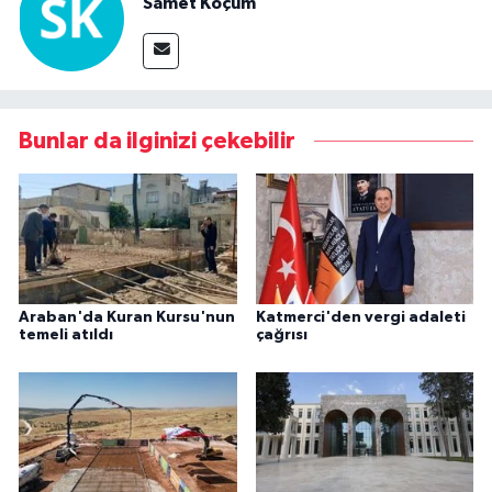
Samet Koçum
Bunlar da ilginizi çekebilir
Araban'da Kuran Kursu'nun
Katmerci'den vergi adaleti
temeli atıldı
çağrısı