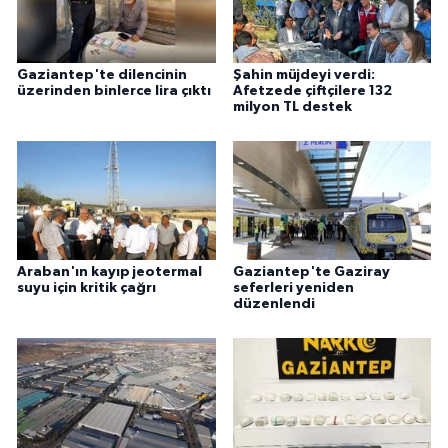
Gaziantep'te dilencinin
Şahin müjdeyi verdi:
üzerinden binlerce lira çıktı
Afetzede çiftçilere 132
milyon TL destek
Araban'ın kayıp jeotermal
Gaziantep'te Gaziray
suyu için kritik çağrı
seferleri yeniden
düzenlendi