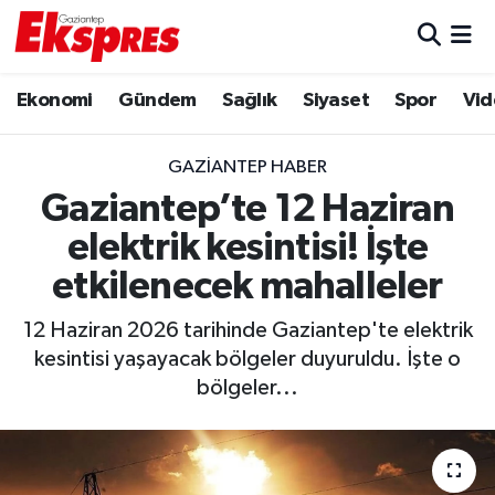
Eğitim
Hava Durumu
Ekonomi
Gündem
Sağlık
Siyaset
Spor
Vid
Ekonomi
Trafik Durumu
GAZIANTEP HABER
Gaziantep son dakika
Puan Durumu ve Fikstür
Gaziantep’te 12 Haziran
elektrik kesintisi! İşte
Genel
Tüm Manşetler
etkilenecek mahalleler
Gündem
Son Dakika Haberleri
12 Haziran 2026 tarihinde Gaziantep'te elektrik
kesintisi yaşayacak bölgeler duyuruldu. İşte o
Haberler
Haber Arşivi
bölgeler...
Kültür Sanat
Magazin