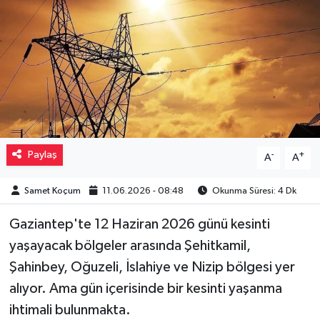
Müzik
Piyasa
Resmi İlanlar
Sağlık
Paylaş
-
+
A
A
Sinemalar
Samet Koçum
11.06.2026 - 08:48
Okunma Süresi: 4 Dk
Siyaset
Gaziantep'te 12 Haziran 2026 günü kesinti
Spor
yaşayacak bölgeler arasında Şehitkamil,
Şahinbey, Oğuzeli, İslahiye ve Nizip bölgesi yer
Teknoloji
alıyor. Ama gün içerisinde bir kesinti yaşanma
ihtimali bulunmakta.
Türkiye