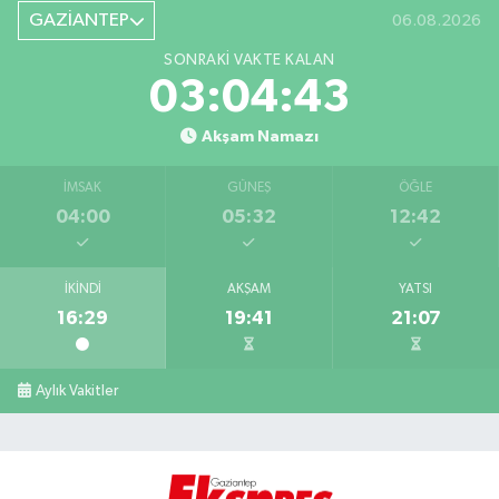
GAZİANTEP
06.08.2026
SONRAKI VAKTE KALAN
03:04:42
Akşam Namazı
İMSAK
GÜNEŞ
ÖĞLE
04:00
05:32
12:42
İKINDI
AKŞAM
YATSI
16:29
19:41
21:07
Aylık Vakitler