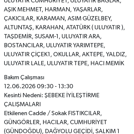
ULUYATIR CUMHURİYET, ULUYATIR BAĞLAR,
AŞIK MEHMET, HARMAN, YAŞARLAR,
ÇAKICILAR, KARAMAN, ASIM GÜZELBEY,
ALTUNTAŞ, KARAHAN, ATATÜRK ( ULUYATIR ),
TAŞDEMİR, SUSAM-1, ULUYATIR ARA,
BOSTANCILAR, ULUYATIR YARIMTEPE,
ULUYATIR ÇİÇEK1, OKULLAR, AKTEPE, YALDIZ,
ULUYATIR LALE, ULUYATIR TEPE, HACI MEMİK
Bakım Çalışması
12.06.2026 09:30 - 13:30
Kesinti Nedeni: ŞEBEKE İYİLEŞTİRME
ÇALIŞMALARI
Etkilenen Cadde / Sokak FISTIKCILAR,
GÜNGÖRLER, HACILAR, CUMHURİYET
(GÜNDOĞDU), DAĞYOLU GEÇİDİ, SALKIM 1