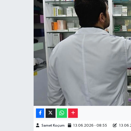
Müzik
Piyasa
Resmi İlanlar
Sağlık
Sinemalar
Siyaset
Spor
Teknoloji
Samet Koçum
13.06.2026 - 08:55
13.06.
Türkiye