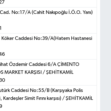
 27
 Cad. No:17/A (Cahit Nakıpoğlu İ.Ö.O. Yanı)
1
al Köker Caddesi No:39/A(Hatem Hastanesi
 46
 Nihat Özdemir Caddesi 6/A ÇİMENTO
OS MARKET KARŞISI / ŞEHİTKAMİL
 30
utürk Caddesi No:55/B (Karşıyaka Polis
i, Kardeşler Simit Fırını karşısı) / ŞEHİTKAMİL
9