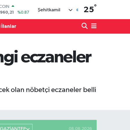
°
LAR
25
Şehitkamil
,7436
%0.18
RO
,2510
%0.32
 İlanlar
ERLİN
,4811
%0.38
AM ALTIN
48.99
%2.59
ngi eczaneler
ST100
.779
%-14
TCOIN
.960,21
%0.87
k olan nöbetçi eczaneler belli
GAZİANTEP
08.08.2026