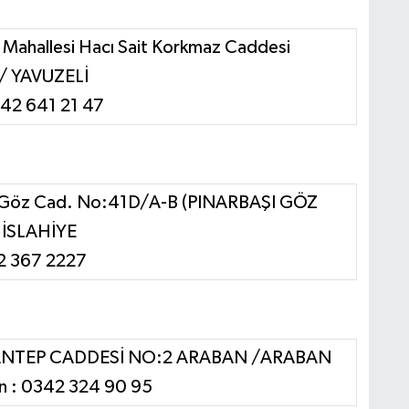
m Mahallesi Hacı Sait Korkmaz Caddesi
/ YAVUZELİ
342 641 21 47
. Göz Cad. No:41D/A-B (PINARBAŞI GÖZ
İSLAHİYE
52 367 2227
NTEP CADDESİ NO:2 ARABAN /ARABAN
n : 0342 324 90 95