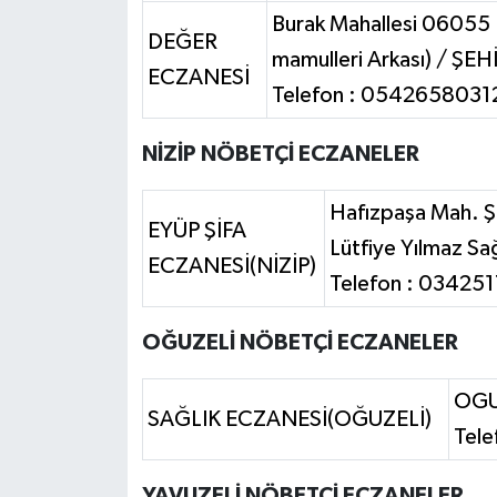
Burak Mahallesi 06055 
DEĞER
mamulleri Arkası) / ŞE
ECZANESİ
Telefon : 0542658031
NİZİP NÖBETÇİ ECZANELER
Hafızpaşa Mah. Ş
EYÜP ŞİFA
Lütfiye Yılmaz Sa
ECZANESİ(NİZİP)
Telefon : 03425
OĞUZELİ NÖBETÇİ ECZANELER
OGU
SAĞLIK ECZANESİ(OĞUZELİ)
Tel
YAVUZELİ NÖBETÇİ ECZANELER