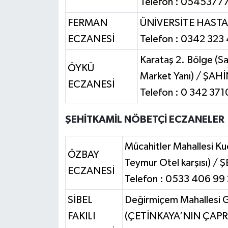
Telefon : 0545377
FERMAN
ÜNİVERSİTE HASTA
ECZANESİ
Telefon : 0342 323
Karataş 2. Bölge (Sa
ÖYKÜ
Market Yanı) / ŞAH
ECZANESİ
Telefon : 0 342 37
ŞEHİTKAMİL NÖBETÇİ ECZANELER
Mücahitler Mahallesi K
ÖZBAY
Teymur Otel karşısı) /
ECZANESİ
Telefon : 0533 406 99
SİBEL
Değirmiçem Mahallesi G
FAKILI
(ÇETİNKAYA’NIN ÇAPR