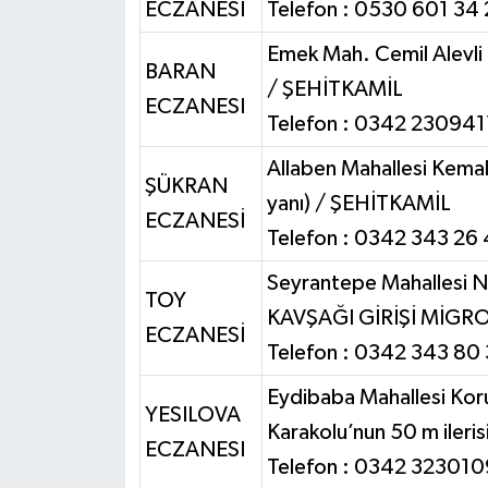
ECZANESİ
Telefon : 0530 601 34
Emek Mah. Cemil Alevli
BARAN
/ ŞEHİTKAMİL
ECZANESI
Telefon : 0342 230941
Allaben Mahallesi Kem
ŞÜKRAN
yanı) / ŞEHİTKAMİL
ECZANESİ
Telefon : 0342 343 26
Seyrantepe Mahallesi
TOY
KAVŞAĞI GİRİŞİ MİGR
ECZANESİ
Telefon : 0342 343 80
Eydibaba Mahallesi Kor
YESILOVA
Karakolu’nun 50 m ileris
ECZANESI
Telefon : 0342 323010