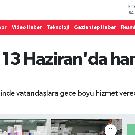
DO
47
EU
55
por
Video Haber
Teknoloji
Gaziantep Haber
Resmi
ST
64
GR
66
 13 Haziran'da ha
Bİ
13
BI
64
inde vatandaşlara gece boyu hizmet verece