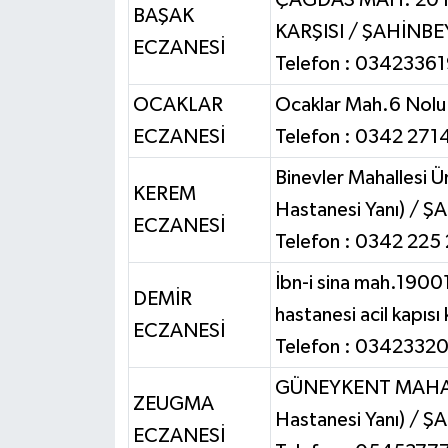
BAŞAK
KARŞISI / ŞAHİNBE
ECZANESİ
Telefon : 0342336
OCAKLAR
Ocaklar Mah.6 Nolu
ECZANESİ
Telefon : 0342 271
Binevler Mahallesi 
KEREM
Hastanesi Yanı) /
ŞA
ECZANESİ
Telefon : 0342 225
İbn-i sina mah.19001
DEMİR
hastanesi acil kapıs
ECZANESİ
Telefon : 0342332
GÜNEYKENT MAHALL
ZEUGMA
Hastanesi Yanı) / 
ECZANESİ