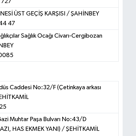
7727
NESİ ÜST GEÇİŞ KARŞISI / ŞAHİNBEY
 44 47
ğlıkçılar Sağlık Ocağı Civarı-Cergibozan
İNBEY
10085
udüs Caddesi No:32/F (Çetinkaya arkası
 ŞEHİTKAMİL
 25
azi Muhtar Paşa Bulvarı No:43/D
AZI, HAS EKMEK YANI) / ŞEHİTKAMİL