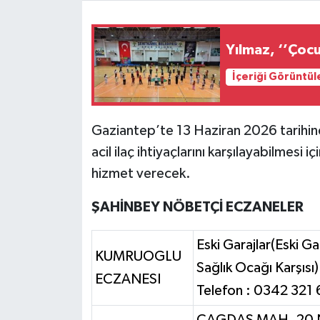
Video Haber
Yılmaz, ‘’Çocu
Yaşam
İçeriği Görüntül
Yeme-İçme
Gaziantep’te 13 Haziran 2026 tarihin
Yemek
acil ilaç ihtiyaçlarını karşılayabilmesi
hizmet verecek.
ŞAHİNBEY NÖBETÇİ ECZANELER
Eski Garajlar(Eski Ga
KUMRUOGLU
Sağlık Ocağı Karşıs
ECZANESI
Telefon : 0342 321 
ÇAGDAS MAH. 20 N