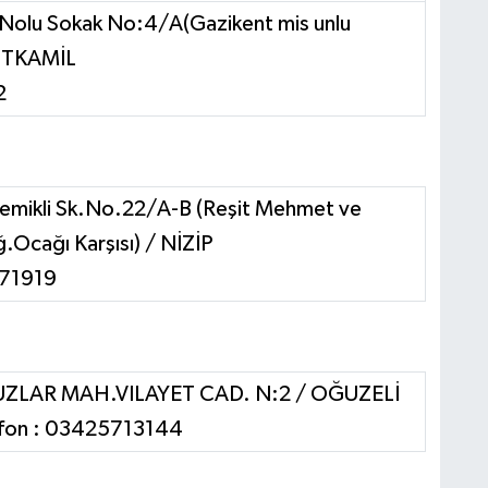
Nolu Sokak No:4/A(Gazikent mis unlu
HİTKAMİL
2
emikli Sk.No.22/A-B (Reşit Mehmet ve
ğ.Ocağı Karşısı) / NİZİP
171919
ZLAR MAH.VILAYET CAD. N:2 /
OĞUZELİ
efon : 03425713144