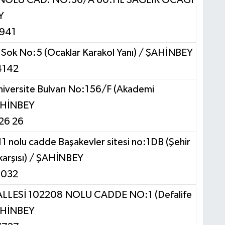
Y
1941
 Sok No:5 (Ocaklar Karakol Yanı) / ŞAHİNBEY
4142
Üniversite Bulvarı No:156/F (Akademi
HİNBEY
 26 26
1 nolu cadde Başakevler sitesi no:1DB (Şehir
ı karşısı) / ŞAHİNBEY
0032
ESİ 102208 NOLU CADDE NO:1 (Defalife
ŞAHİNBEY