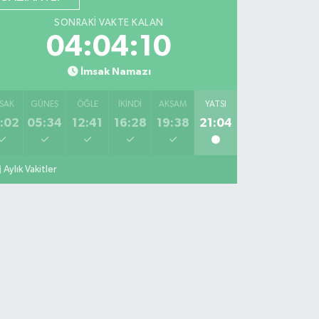
SONRAKI VAKTE KALAN
04:04:09
İmsak Namazı
SAK
GÜNEŞ
ÖĞLE
İKINDI
AKŞAM
YATSI
:02
05:34
12:41
16:28
19:38
21:04
Aylık Vakitler