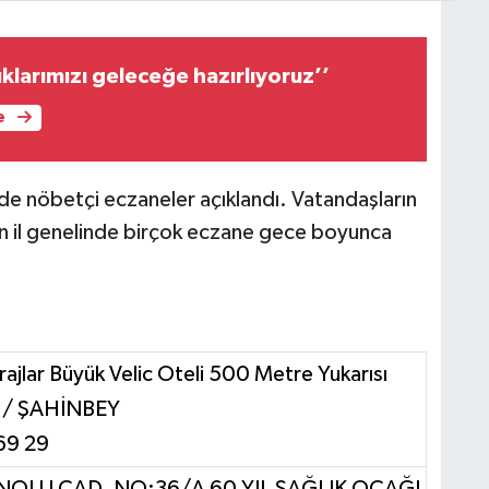
klarımızı geleceğe hazırlıyoruz’’
e
de nöbetçi eczaneler açıklandı. Vatandaşların
 için il genelinde birçok eczane gece boyunca
rajlar Büyük Velic Oteli 500 Metre Yukarısı
ı) / ŞAHİNBEY
69 29
OLU CAD. NO:36/A 60.YIL SAĞLIK OCAĞI