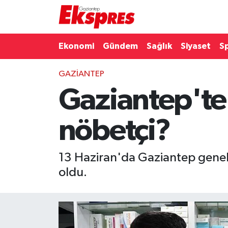
Eğitim
Hava Durumu
Ekonomi
Gündem
Sağlık
Siyaset
S
Ekonomi
Trafik Durumu
GAZIANTEP
Gaziantep'te
Gaziantep son dakika
Puan Durumu ve Fikstür
Genel
Tüm Manşetler
nöbetçi?
Gündem
Son Dakika Haberleri
13 Haziran'da Gaziantep genel
Haberler
Haber Arşivi
oldu.
Kültür Sanat
Magazin