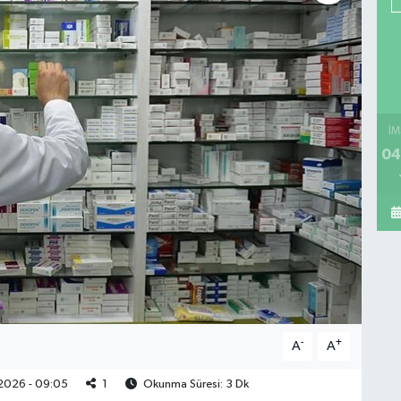
İM
04
-
+
A
A
2026 - 09:05
1
Okunma Süresi: 3 Dk