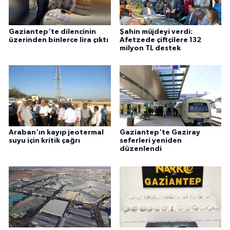
Gaziantep'te dilencinin
Şahin müjdeyi verdi:
üzerinden binlerce lira çıktı
Afetzede çiftçilere 132
milyon TL destek
Araban'ın kayıp jeotermal
Gaziantep'te Gaziray
suyu için kritik çağrı
seferleri yeniden
düzenlendi