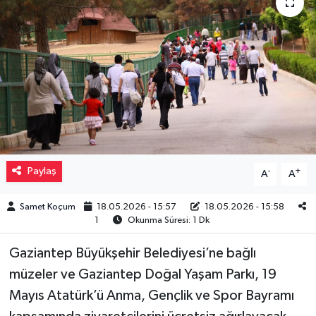
Müzik
Piyasa
Resmi İlanlar
Sağlık
Sinemalar
Paylaş
-
+
A
A
Siyaset
Samet Koçum
18.05.2026 - 15:57
18.05.2026 - 15:58
1
Okunma Süresi: 1 Dk
Spor
Gaziantep Büyükşehir Belediyesi’ne bağlı
müzeler ve Gaziantep Doğal Yaşam Parkı, 19
Teknoloji
Mayıs Atatürk’ü Anma, Gençlik ve Spor Bayramı
Türkiye