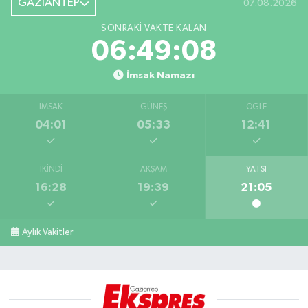
GAZİANTEP
07.08.2026
SONRAKI VAKTE KALAN
06:49:07
İmsak Namazı
İMSAK
GÜNEŞ
ÖĞLE
04:01
05:33
12:41
İKINDI
AKŞAM
YATSI
16:28
19:39
21:05
Aylık Vakitler