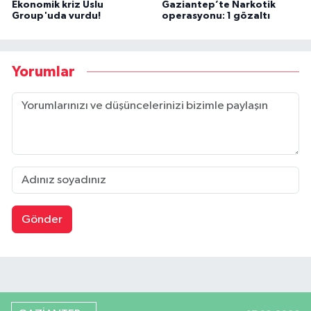
Ekonomik kriz Uslu
Gaziantep’te Narkotik
Group'uda vurdu!
operasyonu: 1 gözaltı
Yorumlar
Gönder