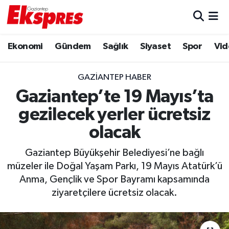
Eğitim
Hava Durumu
Ekonomi
Gündem
Sağlık
Siyaset
Spor
Vid
Ekonomi
Trafik Durumu
GAZIANTEP HABER
Gaziantep son dakika
Puan Durumu ve Fikstür
Gaziantep’te 19 Mayıs’ta
gezilecek yerler ücretsiz
Genel
Tüm Manşetler
olacak
Gündem
Son Dakika Haberleri
Gaziantep Büyükşehir Belediyesi’ne bağlı
müzeler ile Doğal Yaşam Parkı, 19 Mayıs Atatürk’ü
Haberler
Haber Arşivi
Anma, Gençlik ve Spor Bayramı kapsamında
ziyaretçilere ücretsiz olacak.
Kültür Sanat
Magazin