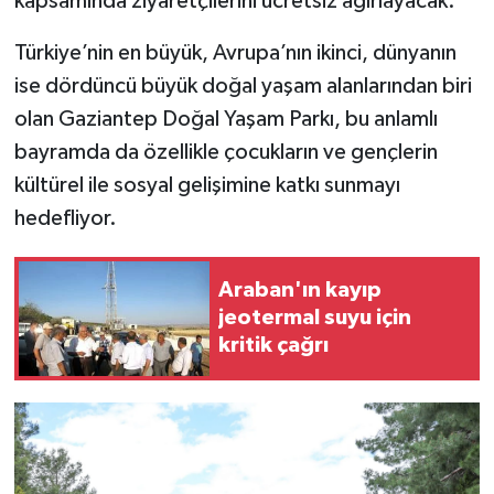
kapsamında ziyaretçilerini ücretsiz ağırlayacak.
Türkiye’nin en büyük, Avrupa’nın ikinci, dünyanın
Video Haber
ise dördüncü büyük doğal yaşam alanlarından biri
Yaşam
olan Gaziantep Doğal Yaşam Parkı, bu anlamlı
bayramda da özellikle çocukların ve gençlerin
Yeme-İçme
kültürel ile sosyal gelişimine katkı sunmayı
hedefliyor.
Yemek
Araban'ın kayıp
jeotermal suyu için
kritik çağrı