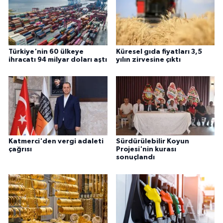
Türkiye'nin 60 ülkeye
Küresel gıda fiyatları 3,5
ihracatı 94 milyar doları aştı
yılın zirvesine çıktı
Katmerci'den vergi adaleti
Sürdürülebilir Koyun
çağrısı
Projesi'nin kurası
sonuçlandı