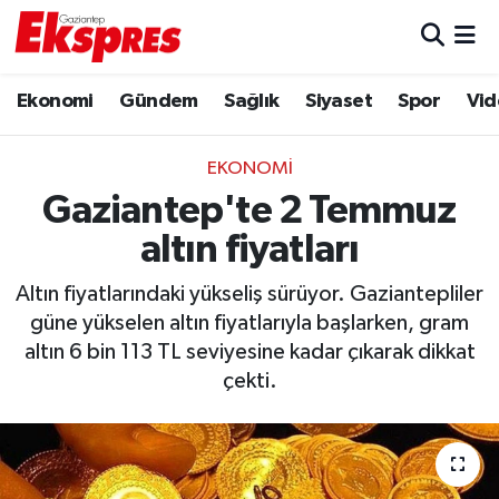
Eğitim
Hava Durumu
Ekonomi
Gündem
Sağlık
Siyaset
Spor
Vid
Ekonomi
Trafik Durumu
EKONOMI
Gaziantep son dakika
Puan Durumu ve Fikstür
Gaziantep'te 2 Temmuz
altın fiyatları
Genel
Tüm Manşetler
Altın fiyatlarındaki yükseliş sürüyor. Gaziantepliler
Gündem
Son Dakika Haberleri
güne yükselen altın fiyatlarıyla başlarken, gram
altın 6 bin 113 TL seviyesine kadar çıkarak dikkat
Haberler
Haber Arşivi
çekti.
Kültür Sanat
Magazin