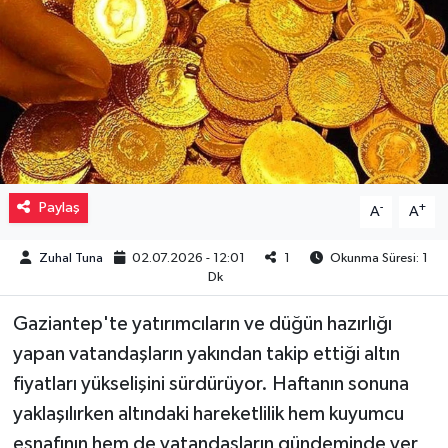
Müzik
Piyasa
Resmi İlanlar
Sağlık
Paylaş
-
+
A
A
Sinemalar
Zuhal Tuna
02.07.2026 - 12:01
1
Okunma Süresi: 1
Dk
Siyaset
Gaziantep'te yatırımcıların ve düğün hazırlığı
Spor
yapan vatandaşların yakından takip ettiği altın
fiyatları yükselişini sürdürüyor. Haftanın sonuna
Teknoloji
yaklaşılırken altındaki hareketlilik hem kuyumcu
esnafının hem de vatandaşların gündeminde yer
Türkiye