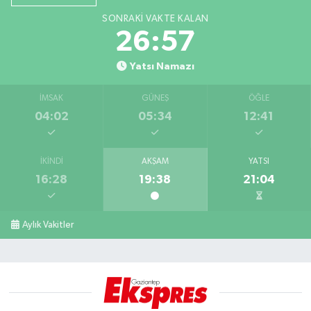
SONRAKI VAKTE KALAN
26:56
Yatsı Namazı
İMSAK
GÜNEŞ
ÖĞLE
04:02
05:34
12:41
İKINDI
AKŞAM
YATSI
16:28
19:38
21:04
Aylık Vakitler