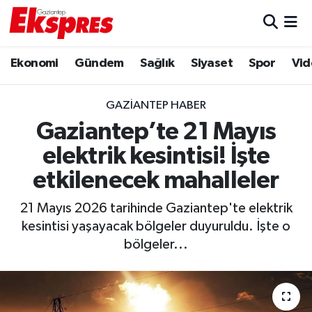
Eğitim
Hava Durumu
Ekonomi
Gündem
Sağlık
Siyaset
Spor
Vid
Ekonomi
Trafik Durumu
GAZIANTEP HABER
Gaziantep son dakika
Puan Durumu ve Fikstür
Gaziantep’te 21 Mayıs
elektrik kesintisi! İşte
Genel
Tüm Manşetler
etkilenecek mahalleler
Gündem
Son Dakika Haberleri
21 Mayıs 2026 tarihinde Gaziantep'te elektrik
kesintisi yaşayacak bölgeler duyuruldu. İşte o
Haberler
Haber Arşivi
bölgeler...
Kültür Sanat
Magazin