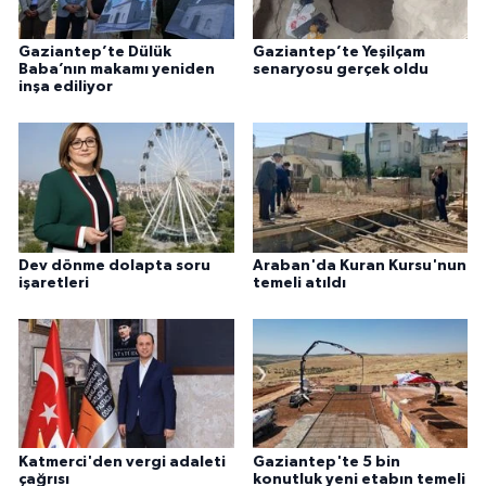
Gaziantep’te Dülük
Gaziantep’te Yeşilçam
Baba’nın makamı yeniden
senaryosu gerçek oldu
inşa ediliyor
Dev dönme dolapta soru
Araban'da Kuran Kursu'nun
işaretleri
temeli atıldı
Katmerci'den vergi adaleti
Gaziantep'te 5 bin
çağrısı
konutluk yeni etabın temeli