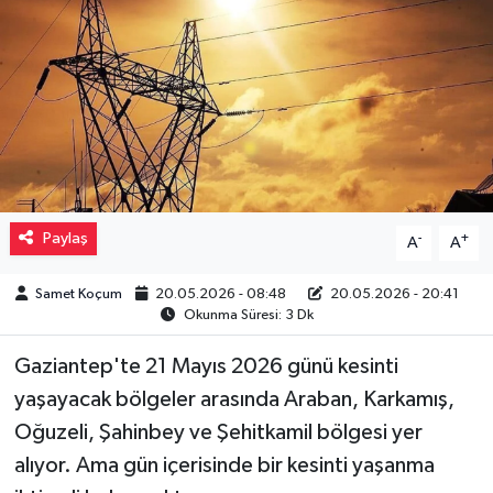
Müzik
Piyasa
Resmi İlanlar
Sağlık
Paylaş
-
+
A
A
Sinemalar
Samet Koçum
20.05.2026 - 08:48
20.05.2026 - 20:41
Okunma Süresi: 3 Dk
Siyaset
Gaziantep'te 21 Mayıs 2026 günü kesinti
Spor
yaşayacak bölgeler arasında Araban, Karkamış,
Oğuzeli, Şahinbey ve Şehitkamil bölgesi yer
Teknoloji
alıyor. Ama gün içerisinde bir kesinti yaşanma
Türkiye