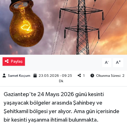
Müzik
Piyasa
Resmi İlanlar
Sağlık
Paylaş
-
+
A
A
Sinemalar
Samet Koçum
23.05.2026 - 09:25
1
Okunma Süresi: 2
Dk
Siyaset
Gaziantep'te 24 Mayıs 2026 günü kesinti
Spor
yaşayacak bölgeler arasında Şahinbey ve
Şehitkamil bölgesi yer alıyor. Ama gün içerisinde
Teknoloji
bir kesinti yaşanma ihtimali bulunmakta.
Türkiye