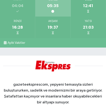
04:04
05:35
12:41
İKINDI
AKŞAM
YATSI
16:28
19:37
21:03
Aylık Vakitler
gazeteeksprescom, yepyeni temasıyla sizleri
buluştururken, sadelik ve modernizmi bir araya getiriyor.
Şatafattan kaçınıyor ve insanlara haber okuyabilecekleri
bir altyapı sunuyor.