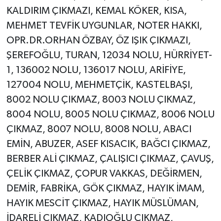
KALDIRIM ÇIKMAZI, KEMAL KÖKER, KISA,
MEHMET TEVFİK UYGUNLAR, NOTER HAKKI,
OPR.DR.ORHAN ÖZBAY, ÖZ IŞIK ÇIKMAZI,
ŞEREFOĞLU, TURAN, 12034 NOLU, HÜRRİYET-
1, 136002 NOLU, 136017 NOLU, ARİFİYE,
127004 NOLU, MEHMETÇİK, KASTELBAŞI,
8002 NOLU ÇIKMAZ, 8003 NOLU ÇIKMAZ,
8004 NOLU, 8005 NOLU ÇIKMAZ, 8006 NOLU
ÇIKMAZ, 8007 NOLU, 8008 NOLU, ABACI
EMİN, ABUZER, ASEF KISACIK, BAĞCI ÇIKMAZ,
BERBER ALİ ÇIKMAZ, ÇALIŞICI ÇIKMAZ, ÇAVUŞ,
ÇELİK ÇIKMAZ, ÇOPUR VAKKAS, DEĞİRMEN,
DEMİR, FABRİKA, GÖK ÇIKMAZ, HAYIK İMAM,
HAYIK MESCİT ÇIKMAZ, HAYIK MÜSLÜMAN,
İDARELİ ÇIKMAZ, KADIOĞLU ÇIKMAZ,