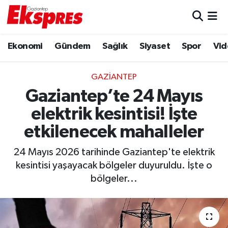
Eğitim
Hava Durumu
Ekonomi
Gündem
Sağlık
Siyaset
Spor
Vid
Ekonomi
Trafik Durumu
GAZIANTEP
Gaziantep son dakika
Puan Durumu ve Fikstür
Gaziantep’te 24 Mayıs
elektrik kesintisi! İşte
Genel
Tüm Manşetler
etkilenecek mahalleler
Gündem
Son Dakika Haberleri
24 Mayıs 2026 tarihinde Gaziantep'te elektrik
kesintisi yaşayacak bölgeler duyuruldu. İşte o
Haberler
Haber Arşivi
bölgeler...
Kültür Sanat
Magazin