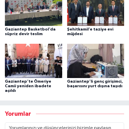
Gaziantep Basketbol’da
Şehitkamil’e taziye evi
süpriz devir teslim
müjdesi
Gaziantep’te Ömeriye
Gaziantep’li genç girişimci,
Camii yeniden ibadete
başarısını yurt dışına taşıdı
açıldı
Yorumlar