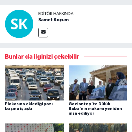
EDITÖR HAKKINDA
Samet Koçum
Bunlar da ilginizi çekebilir
Plakasına eklediği yazı
Gaziantep’te Dülük
başına iş açtı
Baba’nın makamı yeniden
inşa ediliyor