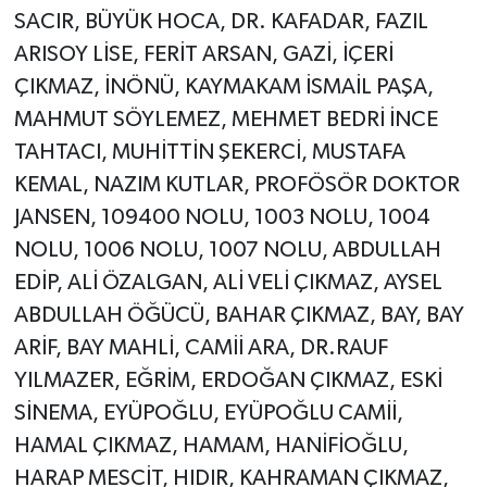
SACIR, BÜYÜK HOCA, DR. KAFADAR, FAZIL
ARISOY LİSE, FERİT ARSAN, GAZİ, İÇERİ
ÇIKMAZ, İNÖNÜ, KAYMAKAM İSMAİL PAŞA,
MAHMUT SÖYLEMEZ, MEHMET BEDRİ İNCE
TAHTACI, MUHİTTİN ŞEKERCİ, MUSTAFA
KEMAL, NAZIM KUTLAR, PROFÖSÖR DOKTOR
JANSEN, 109400 NOLU, 1003 NOLU, 1004
NOLU, 1006 NOLU, 1007 NOLU, ABDULLAH
EDİP, ALİ ÖZALGAN, ALİ VELİ ÇIKMAZ, AYSEL
ABDULLAH ÖĞÜCÜ, BAHAR ÇIKMAZ, BAY, BAY
ARİF, BAY MAHLİ, CAMİİ ARA, DR.RAUF
YILMAZER, EĞRİM, ERDOĞAN ÇIKMAZ, ESKİ
SİNEMA, EYÜPOĞLU, EYÜPOĞLU CAMİİ,
HAMAL ÇIKMAZ, HAMAM, HANİFİOĞLU,
HARAP MESCİT, HIDIR, KAHRAMAN ÇIKMAZ,