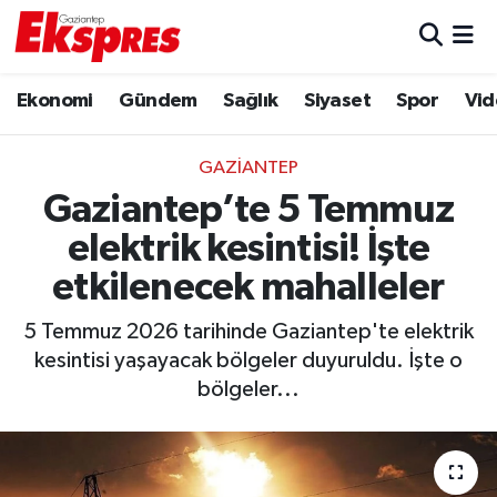
Eğitim
Hava Durumu
Ekonomi
Gündem
Sağlık
Siyaset
Spor
Vid
Ekonomi
Trafik Durumu
GAZIANTEP
Gaziantep son dakika
Puan Durumu ve Fikstür
Gaziantep’te 5 Temmuz
elektrik kesintisi! İşte
Genel
Tüm Manşetler
etkilenecek mahalleler
Gündem
Son Dakika Haberleri
5 Temmuz 2026 tarihinde Gaziantep'te elektrik
kesintisi yaşayacak bölgeler duyuruldu. İşte o
Haberler
Haber Arşivi
bölgeler...
Kültür Sanat
Magazin