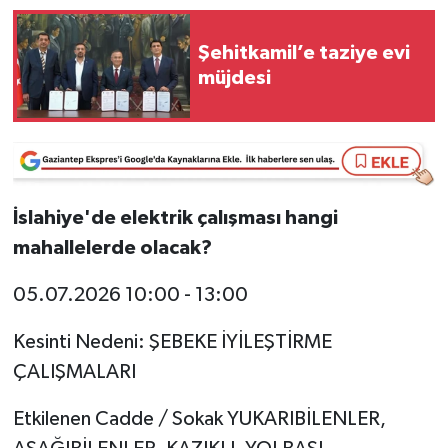
Video Haber
Şehitkamil’e taziye evi
müjdesi
Yaşam
Yeme-İçme
Yemek
İslahiye'de elektrik çalışması hangi
mahallelerde olacak?
05.07.2026
10:00 - 13:00
Kesinti Nedeni:
ŞEBEKE İYİLEŞTİRME
ÇALIŞMALARI
Etkilenen Cadde / Sokak
YUKARIBİLENLER,