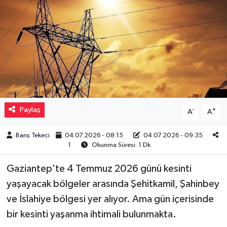
Müzik
Piyasa
Resmi İlanlar
Sağlık
Paylaş
-
+
A
A
Sinemalar
Barış Tekeci
04.07.2026 - 08:15
04.07.2026 - 09:35
1
Okunma Süresi: 1 Dk
Siyaset
Gaziantep'te 4 Temmuz 2026 günü kesinti
Spor
yaşayacak bölgeler arasında Şehitkamil, Şahinbey
ve İslahiye bölgesi yer alıyor. Ama gün içerisinde
Teknoloji
bir kesinti yaşanma ihtimali bulunmakta.
Türkiye