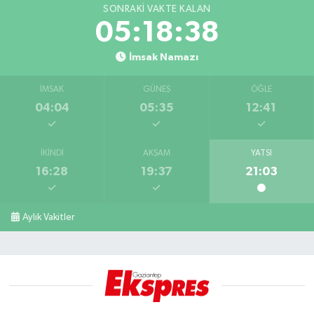
SONRAKI VAKTE KALAN
05:18:37
İmsak Namazı
İMSAK
GÜNEŞ
ÖĞLE
04:04
05:35
12:41
İKINDI
AKŞAM
YATSI
16:28
19:37
21:03
Aylık Vakitler