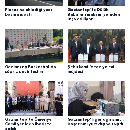
Plakasına eklediği yazı
Gaziantep’te Dülük
başına iş açtı
Baba’nın makamı yeniden
inşa ediliyor
Gaziantep Basketbol’da
Şehitkamil’e taziye evi
süpriz devir teslim
müjdesi
Gaziantep’te Ömeriye
Gaziantep’li genç girişimci,
Camii yeniden ibadete
başarısını yurt dışına taşıdı
açıldı