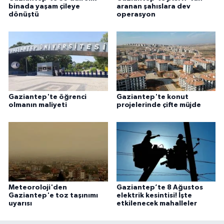
binada yaşam çileye
aranan şahıslara dev
dönüştü
operasyon
Gaziantep'te öğrenci
Gaziantep'te konut
olmanın maliyeti
projelerinde çifte müjde
Meteoroloji'den
Gaziantep’te 8 Ağustos
Gaziantep'e toz taşınımı
elektrik kesintisi! İşte
uyarısı
etkilenecek mahalleler