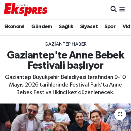
Eğitim
Hava Durumu
Ekonomi
Gündem
Sağlık
Siyaset
Spor
Vid
Ekonomi
Trafik Durumu
GAZIANTEP HABER
Gaziantep son dakika
Puan Durumu ve Fikstür
Gaziantep'te Anne Bebek
Festivali başlıyor
Genel
Tüm Manşetler
Gaziantep Büyükşehir Belediyesi tarafından 9-10
Gündem
Son Dakika Haberleri
Mayıs 2026 tarihlerinde Festival Park’ta Anne
Bebek Festivali ikinci kez düzenlenecek.
Haberler
Haber Arşivi
Kültür Sanat
Magazin