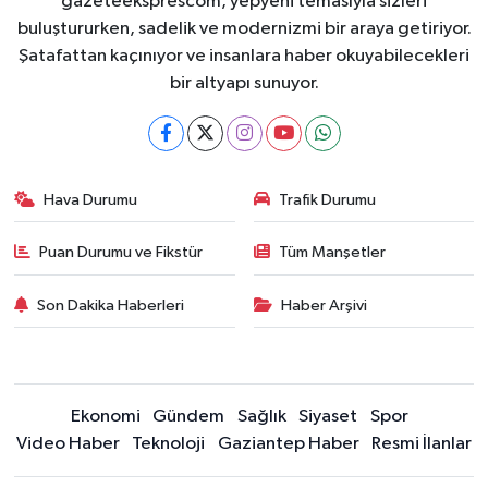
gazeteeksprescom, yepyeni temasıyla sizleri
buluştururken, sadelik ve modernizmi bir araya getiriyor.
Şatafattan kaçınıyor ve insanlara haber okuyabilecekleri
bir altyapı sunuyor.
Hava Durumu
Trafik Durumu
Puan Durumu ve Fikstür
Tüm Manşetler
Son Dakika Haberleri
Haber Arşivi
Ekonomi
Gündem
Sağlık
Siyaset
Spor
Video Haber
Teknoloji
Gaziantep Haber
Resmi İlanlar