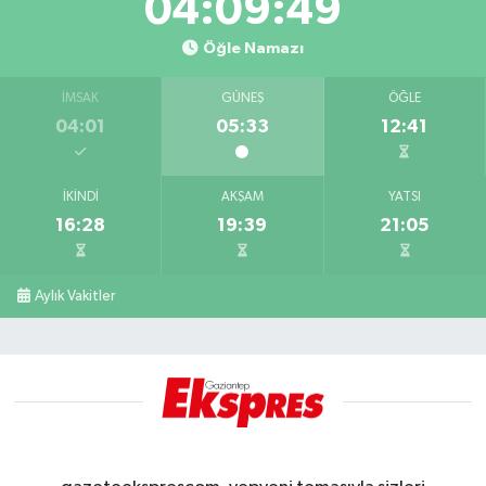
04:09:48
Öğle Namazı
İMSAK
GÜNEŞ
ÖĞLE
04:01
05:33
12:41
İKINDI
AKŞAM
YATSI
16:28
19:39
21:05
Aylık Vakitler