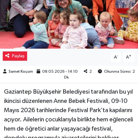
Müzik
Piyasa
Resmi İlanlar
Paylaş
-
+
A
A
Sağlık
Samet Koçum
08.05.2026 - 14:10
2
Okunma Süresi: 2
Sinemalar
Dk
Siyaset
Gaziantep Büyükşehir Belediyesi tarafından bu yıl
ikincisi düzenlenen Anne Bebek Festivali, 09-10
Spor
Mayıs 2026 tarihlerinde Festival Park’ta kapılarını
açıyor. Ailelerin çocuklarıyla birlikte hem eğlenceli
Teknoloji
hem de öğretici anlar yaşayacağı festival,
Türkiye
dopdolu programıyla ziyaretçilerini bekliyor.