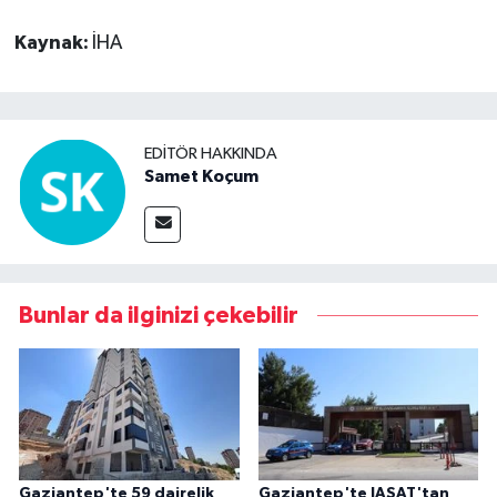
Kaynak:
İHA
EDITÖR HAKKINDA
Samet Koçum
Bunlar da ilginizi çekebilir
Gaziantep'te 59 dairelik
Gaziantep'te JASAT'tan