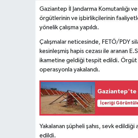
Gaziantep İl Jandarma Komutanlığı ve
Video Haber
örgütlerinin ve işbirlikçilerinin faaliy
yönelik çalışma yapıldı.
Yaşam
Çalışmalar neticesinde, FETÖ/PDY silah
Yeme-İçme
kesinleşmiş hapis cezası ile aranan E.S.
ikametine geldiği tespit edildi. Örgüt
Yemek
operasyonla yakalandı.
Gaziantep'te 
İçeriği Görüntül
Yakalanan şüpheli şahıs, sevk edildiği
edildi.