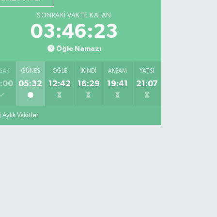
SONRAKI VAKTE KALAN
03:46:22
Öğle Namazı
SAK
GÜNEŞ
ÖĞLE
İKINDI
AKŞAM
YATSI
:00
05:32
12:42
16:29
19:41
21:07
Aylık Vakitler