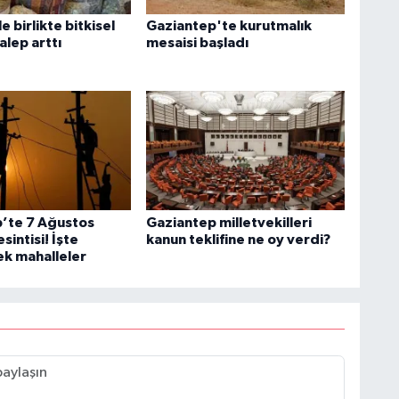
e birlikte bitkisel
Gaziantep'te kurutmalık
alep arttı
mesaisi başladı
’te 7 Ağustos
Gaziantep milletvekilleri
sintisi! İşte
kanun teklifine ne oy verdi?
ek mahalleler