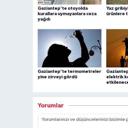
Gaziantep'te otoyolda
Yaz gribiyl
kurallara uymayanlara ceza
ürünlere t
yağdı
Gaziantep'te termometreler
Gaziantep
yine zirveyi gördü
elektrik ke
etkilenec
Yorumlar