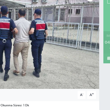
İM
04
-
+
A
A
Okunma Süresi: 1 Dk