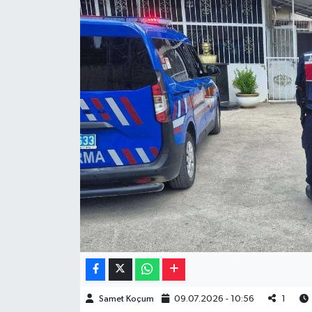
Müzik
Piyasa
Resmi İlanlar
Sağlık
Sinemalar
Siyaset
Spor
Teknoloji
Samet Koçum
09.07.2026 - 10:56
1
Türkiye