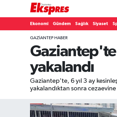
Eğitim
Hava Durumu
Ekonomi
Gündem
Sağlık
Siyaset
S
Ekonomi
Trafik Durumu
GAZIANTEP HABER
Gaziantep'te 
Gaziantep son dakika
Puan Durumu ve Fikstür
Genel
Tüm Manşetler
yakalandı
Gündem
Son Dakika Haberleri
Gaziantep'te, 6 yıl 3 ay kesinl
Haberler
Haber Arşivi
yakalandıktan sonra cezaevine 
Kültür Sanat
Magazin