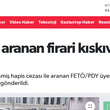
BI
64
DO
47
por
Video Haber
Teknoloji
Gaziantep Haber
Resmi
EU
55
ST
64
aranan firari kıskı
GR
65
Bİ
13
eşmiş hapis cezası ile aranan FETÖ/PDY üye
gönderildi.