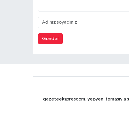
Gönder
gazeteeksprescom, yepyeni temasıyla sizl