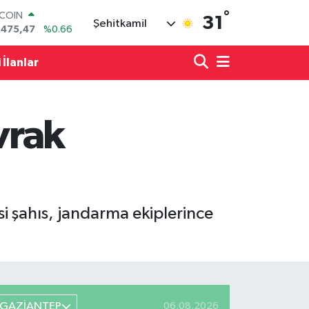
°
TCOIN
31
Şehitkamil
.475,47
%0.66
LAR
,5971
%0.05
 İlanlar
RO
,1336
%0.18
ERLİN
,2534
%0.22
vrak
AM ALTIN
18.23
%0.39
ST100
.703
%0
si şahıs, jandarma ekiplerince
GAZİANTEP
06.08.2026