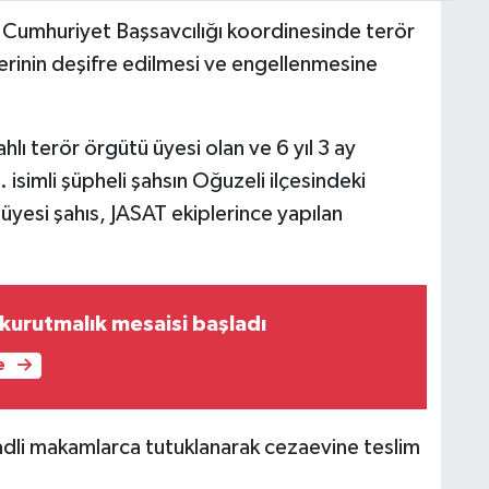
 Cumhuriyet Başsavcılığı koordinesinde terör
etlerinin deşifre edilmesi ve engellenmesine
lı terör örgütü üyesi olan ve 6 yıl 3 ay
 isimli şüpheli şahsın Oğuzeli ilçesindeki
 üyesi şahıs, JASAT ekiplerince yapılan
kurutmalık mesaisi başladı
e
 adli makamlarca tutuklanarak cezaevine teslim