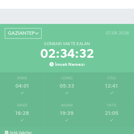
GAZİANTEP
07.08.2026
SONRAKI VAKTE KALAN
02:34:31
İmsak Namazı
İMSAK
GÜNEŞ
ÖĞLE
04:01
05:33
12:41
İKINDI
AKŞAM
YATSI
16:28
19:39
21:05
Aylık Vakitler