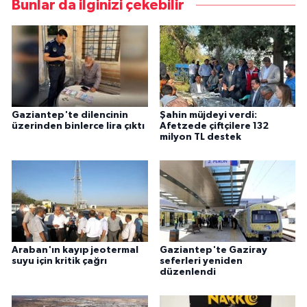
Bunlar da ilginizi çekebilir
Gaziantep'te dilencinin
Şahin müjdeyi verdi:
üzerinden binlerce lira çıktı
Afetzede çiftçilere 132
milyon TL destek
Araban'ın kayıp jeotermal
Gaziantep'te Gaziray
suyu için kritik çağrı
seferleri yeniden
düzenlendi