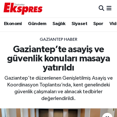
Eğitim
Hava Durumu
Ekonomi
Gündem
Sağlık
Siyaset
Spor
Vid
Ekonomi
Trafik Durumu
GAZIANTEP HABER
Gaziantep son dakika
Puan Durumu ve Fikstür
Gaziantep’te asayiş ve
güvenlik konuları masaya
Genel
Tüm Manşetler
yatırıldı
Gündem
Son Dakika Haberleri
Gaziantep’te düzenlenen Genişletilmiş Asayiş ve
Koordinasyon Toplantısı’nda, kent genelindeki
Haberler
Haber Arşivi
güvenlik çalışmaları ve alınacak tedbirler
değerlendirildi.
Kültür Sanat
Magazin