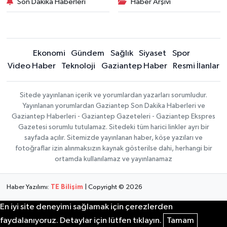
Son Dakika Haberleri
Haber Arşivi
Ekonomi
Gündem
Sağlık
Siyaset
Spor
Video Haber
Teknoloji
Gaziantep Haber
Resmi İlanlar
Sitede yayınlanan içerik ve yorumlardan yazarları sorumludur.
Yayınlanan yorumlardan Gaziantep Son Dakika Haberleri ve
Gaziantep Haberleri - Gaziantep Gazeteleri - Gaziantep Ekspres
Gazetesi sorumlu tutulamaz. Sitedeki tüm harici linkler ayrı bir
sayfada açılır. Sitemizde yayınlanan haber, köşe yazıları ve
fotoğraflar izin alınmaksızın kaynak gösterilse dahi, herhangi bir
ortamda kullanılamaz ve yayınlanamaz
Haber Yazılımı:
TE Bilişim
| Copyright © 2026
En iyi site deneyimi sağlamak için çerezlerden
faydalanıyoruz. Detaylar için lütfen tıklayın.
Tamam