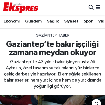
Eğitim
Hava Durumu
Ekonomi
Gündem
Sağlık
Siyaset
Spor
Vid
Ekonomi
Trafik Durumu
GAZIANTEP HABER
Gaziantep son dakika
Puan Durumu ve Fikstür
Gaziantep’te bakır işçiliği
zamana meydan okuyor
Genel
Tüm Manşetler
Gaziantep’te 43 yıldır bakır işleyen usta Ali
Gündem
Son Dakika Haberleri
Aytekin, özel tasarım su takımlarını yüz binlerce
çekiç darbesiyle hazırlıyor. El emeğiyle şekillenen
Haberler
Haber Arşivi
bakır eserler, hem yurt içinde hem de yurt dışında
yoğun ilgi görüyor.
Kültür Sanat
Magazin