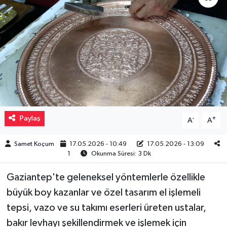
Müzik
Piyasa
Resmi İlanlar
Sağlık
Paylaş
-
+
A
A
Sinemalar
Samet Koçum
17.05.2026 - 10:49
17.05.2026 - 13:09
Siyaset
1
Okunma Süresi: 3 Dk
Spor
Gaziantep'te geleneksel yöntemlerle özellikle
büyük boy kazanlar ve özel tasarım el işlemeli
Teknoloji
tepsi, vazo ve su takımı eserleri üreten ustalar,
bakır levhayı şekillendirmek ve işlemek için
Türkiye