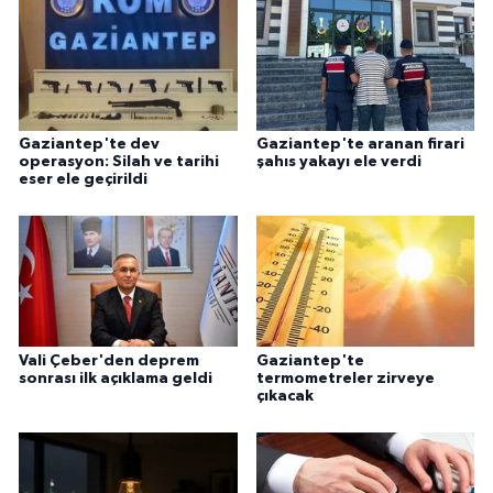
Gaziantep'te dev
Gaziantep'te aranan firari
operasyon: Silah ve tarihi
şahıs yakayı ele verdi
eser ele geçirildi
Vali Çeber'den deprem
Gaziantep'te
sonrası ilk açıklama geldi
termometreler zirveye
çıkacak