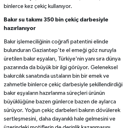
binlerce kez çekiç kullanıyor.
Video Haber
Bakır su takımı 350 bin çekiç darbesiyle
hazırlanıyor
Yaşam
Bakır işlemeciliğinin coğrafi patentini elinde
Yeme-İçme
bulunduran Gaziantep'te el emeği göz nuruyla
Yemek
üretilen bakır eşyaları, Türkiye'nin yanı sıra dünya
pazarında da büyük bir ilgi görüyor. Geleneksel
bakırcılık sanatında ustaların bin bir emek ve
zahmetle binlerce çekiç darbesiyle şekillendirdiği
bakır eşyaların hazırlanma süreçleri ürünün
büyüklüğüne bazen günlerce bazen de aylarca
sürüyor. Yoğun çekiç darbeleri bakırın dövülerek
sertleşmesini, daha dayanıklı hale gelmesini ve
üzerindeki motiflerin de derinlik kazanmasını