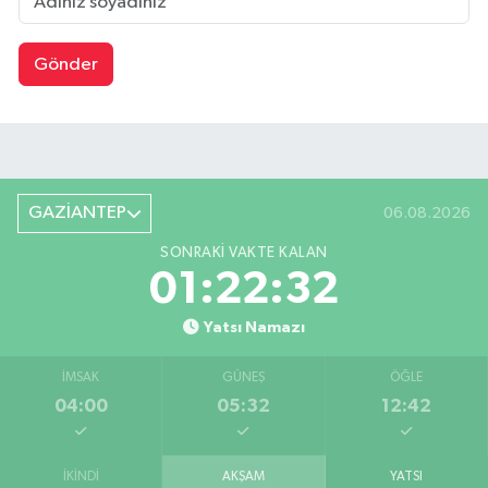
Gönder
GAZİANTEP
06.08.2026
SONRAKI VAKTE KALAN
01:22:31
Yatsı Namazı
İMSAK
GÜNEŞ
ÖĞLE
04:00
05:32
12:42
İKINDI
AKŞAM
YATSI