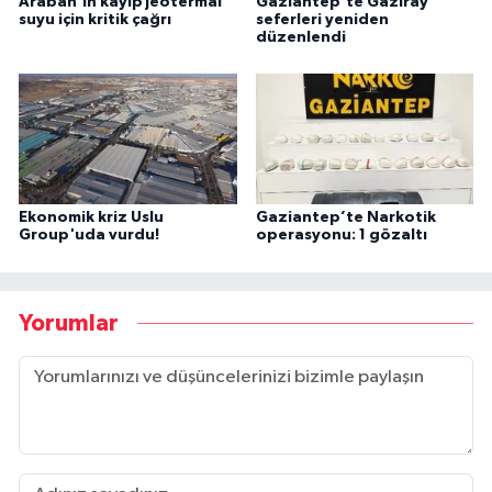
Araban'ın kayıp jeotermal
Gaziantep'te Gaziray
suyu için kritik çağrı
seferleri yeniden
düzenlendi
Ekonomik kriz Uslu
Gaziantep’te Narkotik
Group'uda vurdu!
operasyonu: 1 gözaltı
Yorumlar