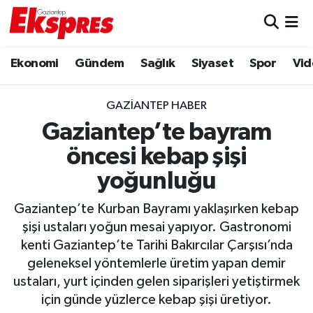
Eğitim
Hava Durumu
Ekonomi
Gündem
Sağlık
Siyaset
Spor
Vid
Ekonomi
Trafik Durumu
GAZIANTEP HABER
Gaziantep son dakika
Puan Durumu ve Fikstür
Gaziantep’te bayram
öncesi kebap şişi
Genel
Tüm Manşetler
yoğunluğu
Gündem
Son Dakika Haberleri
Gaziantep’te Kurban Bayramı yaklaşırken kebap
şişi ustaları yoğun mesai yapıyor. Gastronomi
Haberler
Haber Arşivi
kenti Gaziantep’te Tarihi Bakırcılar Çarşısı’nda
geleneksel yöntemlerle üretim yapan demir
Kültür Sanat
ustaları, yurt içinden gelen siparişleri yetiştirmek
için günde yüzlerce kebap şişi üretiyor.
Magazin