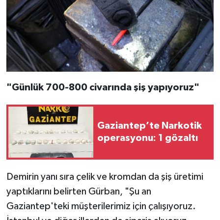
"Günlük 700-800 civarında şiş yapıyoruz"
Gaziantep’te Narkotik
operasyonu: 1 gözaltı
Demirin yanı sıra çelik ve kromdan da şiş üretimi
yaptıklarını belirten Gürban, "Şu an
Gaziantep'teki müşterilerimiz için çalışıyoruz.