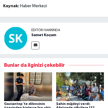
Kaynak:
Haber Merkezi
EDITÖR HAKKINDA
Samet Koçum
Bunlar da ilginizi çekebilir
Gaziantep'te dilencinin
Şahin müjdeyi verdi:
üzerinden binlerce lira çıktı
Afetzede çiftçilere 132