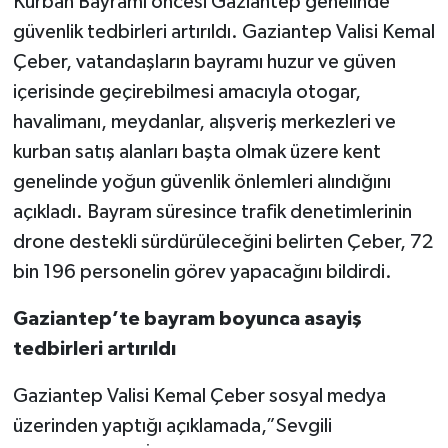
Kurban Bayramı öncesi Gaziantep genelinde
güvenlik tedbirleri artırıldı. Gaziantep Valisi Kemal
Video Haber
Çeber, vatandaşların bayramı huzur ve güven
içerisinde geçirebilmesi amacıyla otogar,
Yaşam
havalimanı, meydanlar, alışveriş merkezleri ve
Yeme-İçme
kurban satış alanları başta olmak üzere kent
genelinde yoğun güvenlik önlemleri alındığını
Yemek
açıkladı. Bayram süresince trafik denetimlerinin
drone destekli sürdürüleceğini belirten Çeber, 72
bin 196 personelin görev yapacağını bildirdi.
Gaziantep’te bayram boyunca asayiş
tedbirleri artırıldı
Gaziantep Valisi Kemal Çeber sosyal medya
üzerinden yaptığı açıklamada,”Sevgili