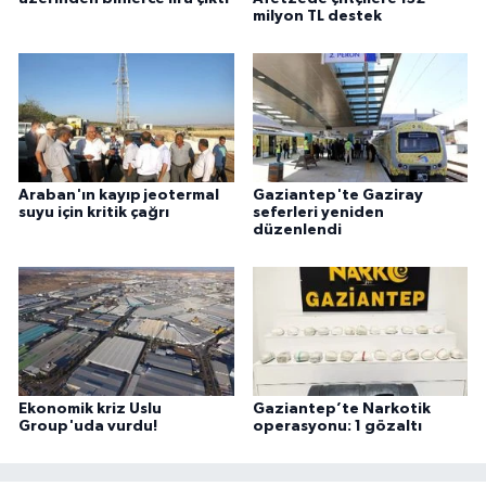
milyon TL destek
Araban'ın kayıp jeotermal
Gaziantep'te Gaziray
suyu için kritik çağrı
seferleri yeniden
düzenlendi
Ekonomik kriz Uslu
Gaziantep’te Narkotik
Group'uda vurdu!
operasyonu: 1 gözaltı