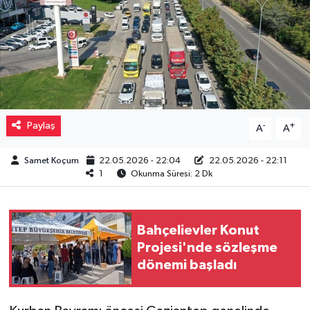
Müzik
Piyasa
Resmi İlanlar
Paylaş
-
+
A
A
Sağlık
Samet Koçum
22.05.2026 - 22:04
22.05.2026 - 22:11
Sinemalar
1
Okunma Süresi: 2 Dk
Siyaset
Bahçelievler Konut
Spor
Projesi'nde sözleşme
dönemi başladı
Teknoloji
Türkiye