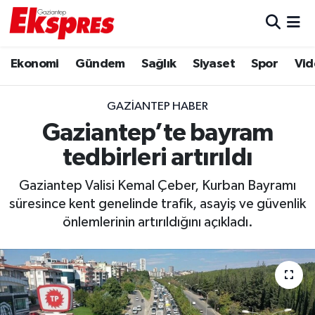
Eğitim
Hava Durumu
Ekonomi
Gündem
Sağlık
Siyaset
Spor
Vid
Ekonomi
Trafik Durumu
GAZIANTEP HABER
Gaziantep son dakika
Puan Durumu ve Fikstür
Gaziantep’te bayram
tedbirleri artırıldı
Genel
Tüm Manşetler
Gaziantep Valisi Kemal Çeber, Kurban Bayramı
Gündem
Son Dakika Haberleri
süresince kent genelinde trafik, asayiş ve güvenlik
önlemlerinin artırıldığını açıkladı.
Haberler
Haber Arşivi
Kültür Sanat
Magazin