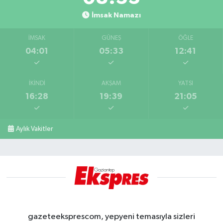
İmsak Namazı
İMSAK
GÜNEŞ
ÖĞLE
04:01
05:33
12:41
İKINDI
AKŞAM
YATSI
16:28
19:39
21:05
Aylık Vakitler
gazeteeksprescom, yepyeni temasıyla sizleri