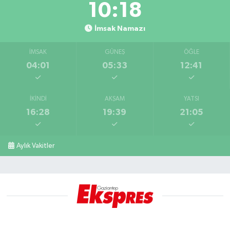
10:17
İmsak Namazı
İMSAK
GÜNEŞ
ÖĞLE
04:01
05:33
12:41
İKINDI
AKŞAM
YATSI
16:28
19:39
21:05
Aylık Vakitler