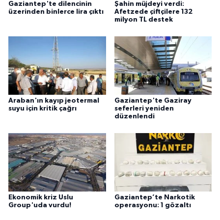
Gaziantep'te dilencinin
Şahin müjdeyi verdi:
üzerinden binlerce lira çıktı
Afetzede çiftçilere 132
milyon TL destek
Araban'ın kayıp jeotermal
Gaziantep'te Gaziray
suyu için kritik çağrı
seferleri yeniden
düzenlendi
Ekonomik kriz Uslu
Gaziantep’te Narkotik
Group'uda vurdu!
operasyonu: 1 gözaltı