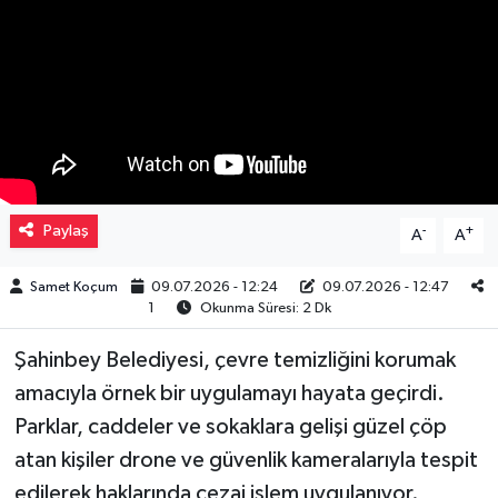
Müzik
Piyasa
Resmi İlanlar
Sağlık
Paylaş
-
+
A
A
Sinemalar
Samet Koçum
09.07.2026 - 12:24
09.07.2026 - 12:47
1
Okunma Süresi: 2 Dk
Siyaset
Şahinbey Belediyesi, çevre temizliğini korumak
Spor
amacıyla örnek bir uygulamayı hayata geçirdi.
Parklar, caddeler ve sokaklara gelişi güzel çöp
Teknoloji
atan kişiler drone ve güvenlik kameralarıyla tespit
edilerek haklarında cezai işlem uygulanıyor.
Türkiye