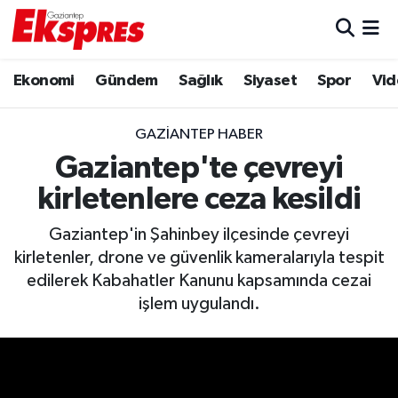
Eğitim
Hava Durumu
Ekonomi
Gündem
Sağlık
Siyaset
Spor
Vid
Ekonomi
Trafik Durumu
GAZIANTEP HABER
Gaziantep son dakika
Puan Durumu ve Fikstür
Gaziantep'te çevreyi
kirletenlere ceza kesildi
Genel
Tüm Manşetler
Gaziantep'in Şahinbey ilçesinde çevreyi
Gündem
Son Dakika Haberleri
kirletenler, drone ve güvenlik kameralarıyla tespit
edilerek Kabahatler Kanunu kapsamında cezai
Haberler
Haber Arşivi
işlem uygulandı.
Kültür Sanat
Magazin