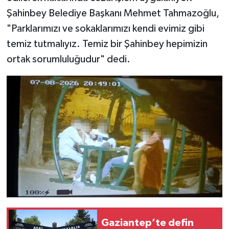
Şahinbey Belediye Başkanı Mehmet Tahmazoğlu,
Video Haber
"Parklarımızı ve sokaklarımızı kendi evimiz gibi
temiz tutmalıyız. Temiz bir Şahinbey hepimizin
Yaşam
ortak sorumluluğudur" dedi.
Yeme-İçme
Yemek
Gaziantep’te defin