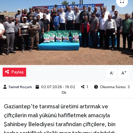
Müzik
Piyasa
Resmi İlanlar
Sağlık
Sinemalar
Paylaş
-
+
A
A
Siyaset
Samet Koçum
02.07.2026 - 16:02
1
Okunma Süresi: 3
Dk
Spor
Gaziantep'te tarımsal üretimi artırmak ve
çiftçilerin mali yükünü hafifletmek amacıyla
Teknoloji
Şahinbey Belediyesi tarafından çiftçilere, bin
Türkiye