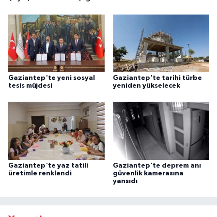
Gaziantep'te yeni sosyal
Gaziantep'te tarihi türbe
tesis müjdesi
yeniden yükselecek
Gaziantep'te yaz tatili
Gaziantep'te deprem anı
üretimle renklendi
güvenlik kamerasına
yansıdı