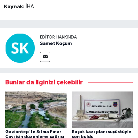
Kaynak:
İHA
EDITÖR HAKKINDA
Samet Koçum
Bunlar da ilginizi çekebilir
Gaziantep'te Sıtma Pınar
Kaçak kazı planı suçüstüyle
Çayı için düzenleme çağrısı
son buldu