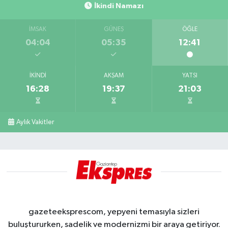
İkindi Namazı
İMSAK
GÜNEŞ
ÖĞLE
04:04
05:35
12:41
İKINDI
AKŞAM
YATSI
16:28
19:37
21:03
Aylık Vakitler
gazeteeksprescom, yepyeni temasıyla sizleri
buluştururken, sadelik ve modernizmi bir araya getiriyor.