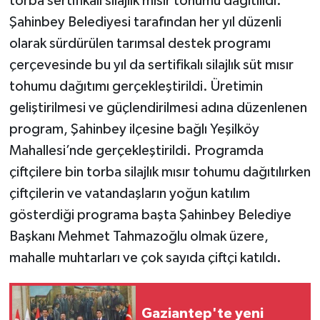
torba sertifikalı silajlık mısır tohumu dağıtııldı.
Şahinbey Belediyesi tarafından her yıl düzenli
Video Haber
olarak sürdürülen tarımsal destek programı
çerçevesinde bu yıl da sertifikalı silajlık süt mısır
Yaşam
tohumu dağıtımı gerçekleştirildi. Üretimin
Yeme-İçme
geliştirilmesi ve güçlendirilmesi adına düzenlenen
program, Şahinbey ilçesine bağlı Yeşilköy
Yemek
Mahallesi’nde gerçekleştirildi. Programda
çiftçilere bin torba silajlık mısır tohumu dağıtılırken
çiftçilerin ve vatandaşların yoğun katılım
gösterdiği programa başta Şahinbey Belediye
Başkanı Mehmet Tahmazoğlu olmak üzere,
mahalle muhtarları ve çok sayıda çiftçi katıldı.
Gaziantep'te yeni