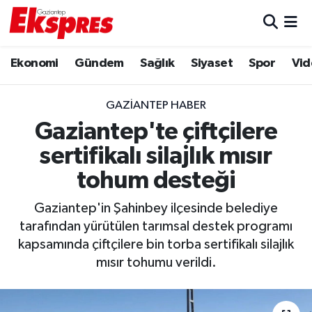
Eğitim
Hava Durumu
Ekonomi
Gündem
Sağlık
Siyaset
Spor
Vid
Ekonomi
Trafik Durumu
GAZIANTEP HABER
Gaziantep son dakika
Puan Durumu ve Fikstür
Gaziantep'te çiftçilere
sertifikalı silajlık mısır
Genel
Tüm Manşetler
tohum desteği
Gündem
Son Dakika Haberleri
Gaziantep'in Şahinbey ilçesinde belediye
tarafından yürütülen tarımsal destek programı
Haberler
Haber Arşivi
kapsamında çiftçilere bin torba sertifikalı silajlık
mısır tohumu verildi.
Kültür Sanat
Magazin