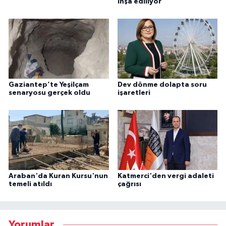
inşa ediliyor
Gaziantep’te Yeşilçam
Dev dönme dolapta soru
senaryosu gerçek oldu
işaretleri
Araban'da Kuran Kursu'nun
Katmerci'den vergi adaleti
temeli atıldı
çağrısı
Yorumlar