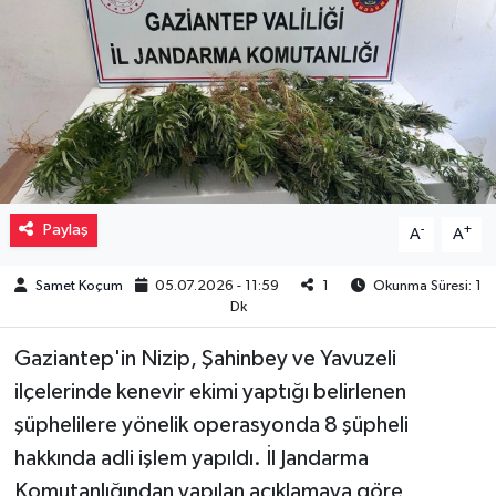
Müzik
Piyasa
Resmi İlanlar
Sağlık
Paylaş
-
+
A
A
Sinemalar
Samet Koçum
05.07.2026 - 11:59
1
Okunma Süresi: 1
Dk
Siyaset
Gaziantep'in Nizip, Şahinbey ve Yavuzeli
Spor
ilçelerinde kenevir ekimi yaptığı belirlenen
şüphelilere yönelik operasyonda 8 şüpheli
Teknoloji
hakkında adli işlem yapıldı. İl Jandarma
Komutanlığından yapılan açıklamaya göre,
Türkiye