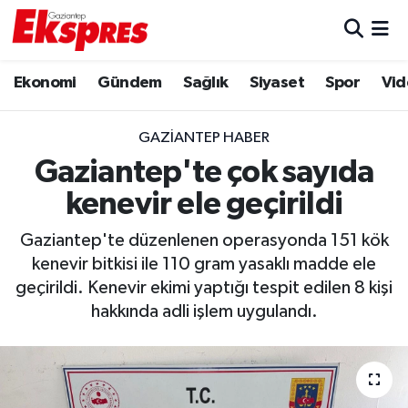
Eğitim
Hava Durumu
Ekonomi
Gündem
Sağlık
Siyaset
Spor
Vid
Ekonomi
Trafik Durumu
GAZIANTEP HABER
Gaziantep son dakika
Puan Durumu ve Fikstür
Gaziantep'te çok sayıda
kenevir ele geçirildi
Genel
Tüm Manşetler
Gaziantep'te düzenlenen operasyonda 151 kök
Gündem
Son Dakika Haberleri
kenevir bitkisi ile 110 gram yasaklı madde ele
geçirildi. Kenevir ekimi yaptığı tespit edilen 8 kişi
Haberler
Haber Arşivi
hakkında adli işlem uygulandı.
Kültür Sanat
Magazin