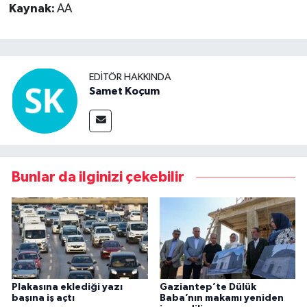
Kaynak:
AA
EDITÖR HAKKINDA
Samet Koçum
Bunlar da ilginizi çekebilir
Plakasına eklediği yazı
Gaziantep’te Dülük
başına iş açtı
Baba’nın makamı yeniden