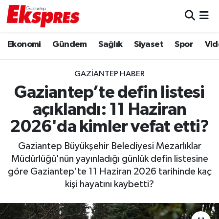
Eğitim
Hava Durumu
Ekonomi
Gündem
Sağlık
Siyaset
Spor
Vid
Ekonomi
Trafik Durumu
GAZIANTEP HABER
Gaziantep son dakika
Puan Durumu ve Fikstür
Gaziantep’te defin listesi
açıklandı: 11 Haziran
Genel
Tüm Manşetler
2026'da kimler vefat etti?
Gündem
Son Dakika Haberleri
Gaziantep Büyükşehir Belediyesi Mezarlıklar
Müdürlüğü'nün yayınladığı günlük defin listesine
Haberler
Haber Arşivi
göre Gaziantep'te 11 Haziran 2026 tarihinde kaç
kişi hayatını kaybetti?
Kültür Sanat
Magazin