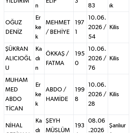
YILDIRIM
ELİF
3
n
83
ık
Er
10.06.
OĞUZ
MEHMET
197
ke
2026 /
Kilis
DENİZ
/ BEHİYE
1
k
54
ŞÜKRAN
Ka
10.06.
ÖKKAŞ /
195
ALICIOĞL
dı
2026 /
Kilis
FATMA
0
U
n
76
MUHAM
Er
10.06.
MED
ABDO /
199
ke
2026 /
Kilis
ABDO
HAMİDE
8
k
28
TİCAN
Ka
ŞEYH
08.06
NİHAL
193
Şanlıur
dı
MÜSLÜM
.2026