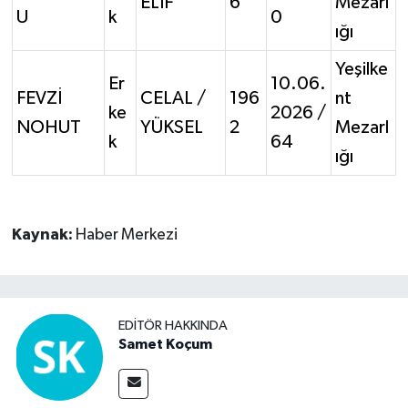
ELİF
6
Mezarl
U
k
0
ığı
Yeşilke
Er
10.06.
FEVZİ
CELAL /
196
nt
ke
2026 /
NOHUT
YÜKSEL
2
Mezarl
k
64
ığı
Kaynak:
Haber Merkezi
EDITÖR HAKKINDA
Samet Koçum