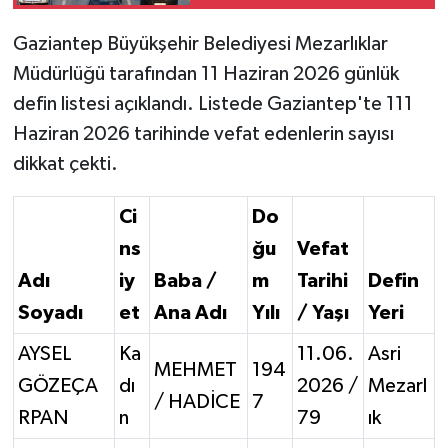
Gaziantep Büyükşehir Belediyesi Mezarlıklar
Video Haber
Müdürlüğü tarafından 11 Haziran 2026 günlük
Yaşam
defin listesi açıklandı. Listede Gaziantep'te 111
Haziran 2026 tarihinde vefat edenlerin sayısı
Yeme-İçme
dikkat çekti.
Yemek
Ci
Do
ns
ğu
Vefat
Adı
iy
Baba /
m
Tarihi
Defin
Soyadı
et
Ana Adı
Yılı
/ Yaşı
Yeri
AYSEL
Ka
11.06.
Asri
MEHMET
194
GÖZEÇA
dı
2026 /
Mezarl
/ HADİCE
7
RPAN
n
79
ık