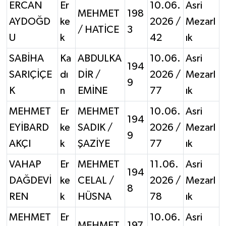
ERCAN
Er
10.06.
Asri
MEHMET
198
AYDOĞD
ke
2026 /
Mezarl
/ HATİCE
3
U
k
42
ık
SABİHA
Ka
ABDULKA
10.06.
Asri
194
SARIÇİÇE
dı
DİR /
2026 /
Mezarl
9
K
n
EMİNE
77
ık
MEHMET
Er
MEHMET
10.06.
Asri
194
EYİBARD
ke
SADIK /
2026 /
Mezarl
9
AKÇI
k
ŞAZİYE
77
ık
VAHAP
Er
MEHMET
11.06.
Asri
194
DAĞDEVİ
ke
CELAL /
2026 /
Mezarl
8
REN
k
HÜSNA
78
ık
MEHMET
Er
10.06.
Asri
MEHMET
197