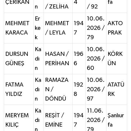
ÇERİKAN
4
fa
n
/ ZELİHA
/ 92
Er
10.06.
MEHMET
MEHMET
194
AKTO
ke
2026 /
KARACA
/ LEYLA
7
PRAK
k
79
Ka
10.06.
DURSUN
HASAN /
196
KÖRK
dı
2026 /
GÜNEŞ
PERİHAN
6
ÜN
n
60
Ka
RAMAZA
10.06.
FATMA
192
ATATÜ
dı
N /
2026 /
YILDIZ
8
RK
n
DÖNDÜ
97
Ka
11.06.
MERYEM
REŞİT /
194
Şanlıur
dı
2026 /
KILIÇ
EMİNE
7
fa
n
79