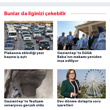
Bunlar da ilginizi çekebilir
Plakasına eklediği yazı
Gaziantep’te Dülük
başına iş açtı
Baba’nın makamı yeniden
inşa ediliyor
Gaziantep’te Yeşilçam
Dev dönme dolapta soru
senaryosu gerçek oldu
işaretleri