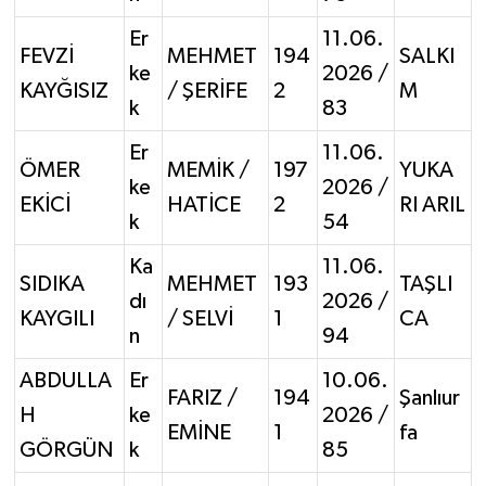
Er
11.06.
FEVZİ
MEHMET
194
SALKI
ke
2026 /
KAYĞISIZ
/ ŞERİFE
2
M
k
83
Er
11.06.
ÖMER
MEMİK /
197
YUKA
ke
2026 /
EKİCİ
HATİCE
2
RI ARIL
k
54
Ka
11.06.
SIDIKA
MEHMET
193
TAŞLI
dı
2026 /
KAYGILI
/ SELVİ
1
CA
n
94
ABDULLA
Er
10.06.
FARIZ /
194
Şanlıur
H
ke
2026 /
EMİNE
1
fa
GÖRGÜN
k
85