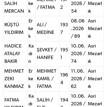
SALİH
ke
2026 /
Mezarl
/ FATMA
2
MERCAN
k
54
ık
Er
08.06
Asri
RÜŞTÜ
ALİ /
193
ke
.2026
Mezarl
YILDIRIM
MEDİNE
7
k
/ 89
ık
HADİCE
Ka
10.06.
Asri
ŞEVKET /
195
ATALAY
dı
2026 /
Mezarl
HANİFE
1
BAKIR
n
74
ık
MEHMET
Er
MEHMET
11.06.
Asri
196
ZEKİ
ke
KAMİL /
2026 /
Mezarl
4
KANMAZ
k
FATMA
62
ık
Ka
10.06.
Asri
FATMA
SALİH /
194
dı
2026 /
Mezarl