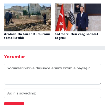
Araban'da Kuran Kursu'nun
Katmerci'den vergi adaleti
temeli atıldı
çağrısı
Yorumlar