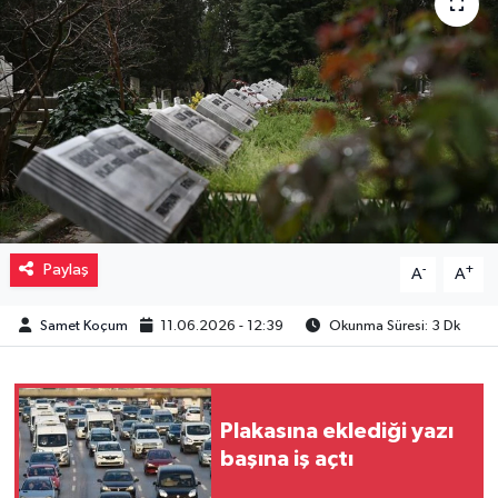
Müzik
Piyasa
Resmi İlanlar
Sağlık
Sinemalar
Paylaş
-
+
A
A
Siyaset
Samet Koçum
11.06.2026 - 12:39
Okunma Süresi: 3 Dk
Spor
Plakasına eklediği yazı
Teknoloji
başına iş açtı
Türkiye