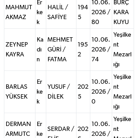
Er
10.06.
BURÇ
MAHMUT
HALİL /
194
ke
2026 /
KARA
AKMAZ
SAFİYE
5
k
80
KUYU
Yeşilke
Ka
MEHMET
10.06.
ZEYNEP
195
nt
dı
GÜRİ /
2026 /
KAYRA
2
Mezarl
n
FATMA
74
ığı
Yeşilke
Er
10.06.
BARLAS
YUSUF /
202
nt
ke
2026 /
YÜKSEK
DİLEK
5
Mezarl
k
0
ığı
Yeşilke
DERMAN
Er
10.06.
SERDAR /
202
nt
ARMUTC
ke
2026 /