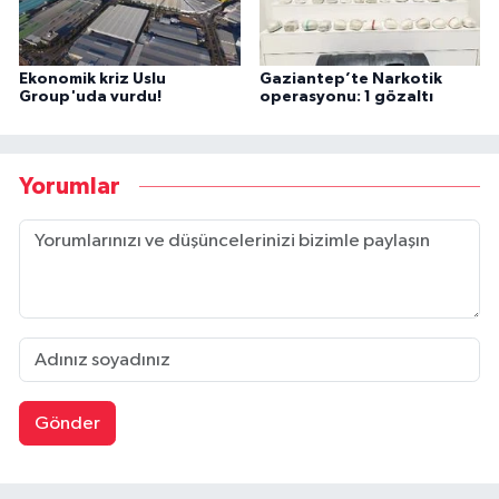
Ekonomik kriz Uslu
Gaziantep’te Narkotik
Group'uda vurdu!
operasyonu: 1 gözaltı
Yorumlar
Gönder