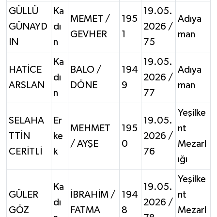
GÜLLÜ
Ka
19.05.
MEMET /
195
Adıya
GÜNAYD
dı
2026 /
GEVHER
1
man
IN
n
75
Ka
19.05.
HATİCE
BALO /
194
Adıya
dı
2026 /
ARSLAN
DÖNE
9
man
n
77
Yeşilke
SELAHA
Er
19.05.
MEHMET
195
nt
TTİN
ke
2026 /
/ AYŞE
0
Mezarl
CERİTLİ
k
76
ığı
Yeşilke
Ka
19.05.
GÜLER
İBRAHİM /
194
nt
dı
2026 /
GÖZ
FATMA
8
Mezarl