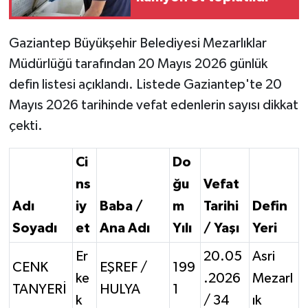
Video Haber
Gaziantep Büyükşehir Belediyesi Mezarlıklar
Müdürlüğü tarafından 20 Mayıs 2026 günlük
Yaşam
defin listesi açıklandı. Listede Gaziantep'te 20
Yeme-İçme
Mayıs 2026 tarihinde vefat edenlerin sayısı dikkat
çekti.
Yemek
Ci
Do
ns
ğu
Vefat
Adı
iy
Baba /
m
Tarihi
Defin
Soyadı
et
Ana Adı
Yılı
/ Yaşı
Yeri
Er
20.05
Asri
CENK
EŞREF /
199
ke
.2026
Mezarl
TANYERİ
HULYA
1
k
/ 34
ık