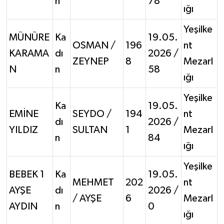
n
78
ığı
Yeşilke
MÜNÜRE
Ka
19.05.
OSMAN /
196
nt
KARAMA
dı
2026 /
ZEYNEP
8
Mezarl
N
n
58
ığı
Yeşilke
Ka
19.05.
EMİNE
SEYDO /
194
nt
dı
2026 /
YILDIZ
SULTAN
1
Mezarl
n
84
ığı
Yeşilke
BEBEK 1
Ka
19.05.
MEHMET
202
nt
AYŞE
dı
2026 /
/ AYŞE
6
Mezarl
AYDIN
n
0
ığı