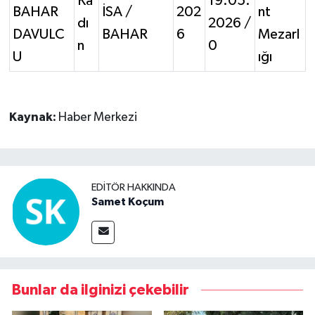
Ka
19.05.
BAHAR
İSA /
202
nt
dı
2026 /
DAVULC
BAHAR
6
Mezarl
n
0
U
ığı
Kaynak:
Haber Merkezi
EDITÖR HAKKINDA
Samet Koçum
Bunlar da ilginizi çekebilir