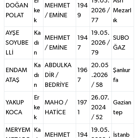
Er
19.05.
Asri
DOĞAN
MEHMET
194
ke
2026 /
Mezarl
POLAT
/ EMİNE
9
k
77
ık
AYŞE
Ka
19.05.
MEHMET
194
SUBO
SOYUBE
dı
2026 /
/ EMİNE
7
ĞAZ
LLİ
n
79
Ka
ABDULKA
20.05
ENDAM
196
Şanlıur
dı
DİR /
.2026
ATAŞ
7
fa
n
BEDRİYE
/ 58
Er
26.07.
YAKUP
MAHO /
197
Gazian
ke
2024
KOCA
HATİCE
1
tep
k
/ 52
MERYEM
Ka
19.05.
MEHMET
194
İstanb