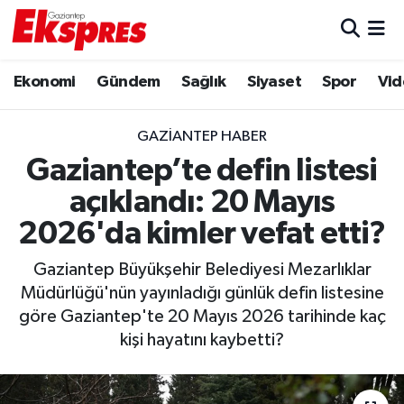
Eğitim
Hava Durumu
Ekonomi
Gündem
Sağlık
Siyaset
Spor
Vid
Ekonomi
Trafik Durumu
GAZIANTEP HABER
Gaziantep son dakika
Puan Durumu ve Fikstür
Gaziantep’te defin listesi
açıklandı: 20 Mayıs
Genel
Tüm Manşetler
2026'da kimler vefat etti?
Gündem
Son Dakika Haberleri
Gaziantep Büyükşehir Belediyesi Mezarlıklar
Müdürlüğü'nün yayınladığı günlük defin listesine
Haberler
Haber Arşivi
göre Gaziantep'te 20 Mayıs 2026 tarihinde kaç
kişi hayatını kaybetti?
Kültür Sanat
Magazin