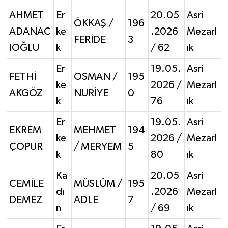
AHMET
Er
20.05
Asri
ÖKKAŞ /
196
ADANAC
ke
.2026
Mezarl
FERİDE
3
IOĞLU
k
/ 62
ık
Er
19.05.
Asri
FETHİ
OSMAN /
195
ke
2026 /
Mezarl
AKGÖZ
NURİYE
0
k
76
ık
Er
19.05.
Asri
EKREM
MEHMET
194
ke
2026 /
Mezarl
ÇOPUR
/ MERYEM
5
k
80
ık
Ka
20.05
Asri
CEMİLE
MÜSLÜM /
195
dı
.2026
Mezarl
DEMEZ
ADLE
7
n
/ 69
ık