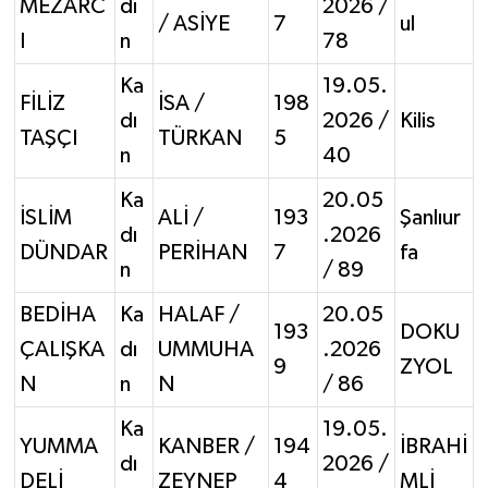
MEZARC
dı
2026 /
/ ASİYE
7
ul
I
n
78
Ka
19.05.
FİLİZ
İSA /
198
dı
2026 /
Kilis
TAŞÇI
TÜRKAN
5
n
40
Ka
20.05
İSLİM
ALİ /
193
Şanlıur
dı
.2026
DÜNDAR
PERİHAN
7
fa
n
/ 89
BEDİHA
Ka
HALAF /
20.05
193
DOKU
ÇALIŞKA
dı
UMMUHA
.2026
9
ZYOL
N
n
N
/ 86
Ka
19.05.
YUMMA
KANBER /
194
İBRAHİ
dı
2026 /
DELİ
ZEYNEP
4
MLİ