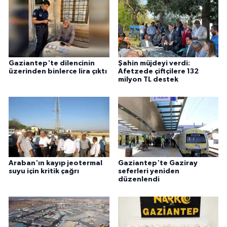
Gaziantep'te dilencinin
Şahin müjdeyi verdi:
üzerinden binlerce lira çıktı
Afetzede çiftçilere 132
milyon TL destek
Araban'ın kayıp jeotermal
Gaziantep'te Gaziray
suyu için kritik çağrı
seferleri yeniden
düzenlendi