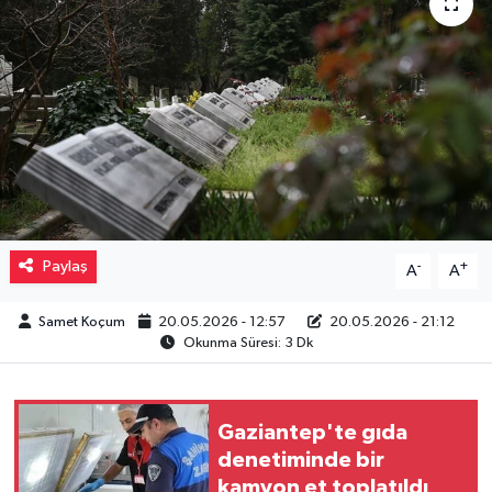
Müzik
Piyasa
Resmi İlanlar
Sağlık
Sinemalar
Paylaş
-
+
A
A
Siyaset
Samet Koçum
20.05.2026 - 12:57
20.05.2026 - 21:12
Okunma Süresi: 3 Dk
Spor
Teknoloji
Gaziantep'te gıda
denetiminde bir
kamyon et toplatıldı
Türkiye