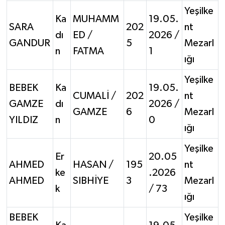
Yeşilke
Ka
MUHAMM
19.05.
SARA
202
nt
dı
ED /
2026 /
GANDUR
5
Mezarl
n
FATMA
1
ığı
Yeşilke
BEBEK
Ka
19.05.
CUMALİ /
202
nt
GAMZE
dı
2026 /
GAMZE
6
Mezarl
YILDIZ
n
0
ığı
Yeşilke
Er
20.05
AHMED
HASAN /
195
nt
ke
.2026
AHMED
SIBHİYE
3
Mezarl
k
/ 73
ığı
BEBEK
Yeşilke