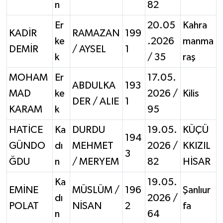
n
82
Er
20.05
Kahra
KADİR
RAMAZAN
199
ke
.2026
manma
DEMİR
/ AYSEL
1
k
/ 35
raş
MOHAM
Er
17.05.
ABDULKA
193
MAD
ke
2026 /
Kilis
DER / ALIE
1
KARAM
k
95
HATİCE
Ka
DURDU
19.05.
KÜÇÜ
194
GÜNDO
dı
MEHMET
2026 /
KKIZIL
3
ĞDU
n
/ MERYEM
82
HİSAR
Ka
19.05.
EMİNE
MÜSLÜM /
196
Şanlıur
dı
2026 /
POLAT
NİSAN
2
fa
n
64