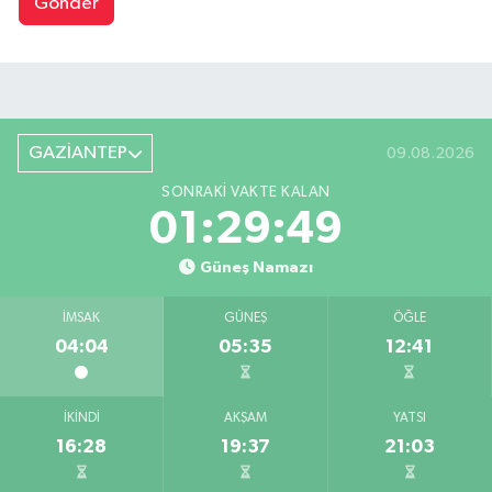
Gönder
GAZİANTEP
09.08.2026
SONRAKI VAKTE KALAN
01:29:49
Güneş Namazı
İMSAK
GÜNEŞ
ÖĞLE
04:04
05:35
12:41
İKINDI
AKŞAM
YATSI
16:28
19:37
21:03