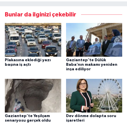
Bunlar da ilginizi çekebilir
Plakasına eklediği yazı
Gaziantep’te Dülük
başına iş açtı
Baba’nın makamı yeniden
inşa ediliyor
Gaziantep’te Yeşilçam
Dev dönme dolapta soru
senaryosu gerçek oldu
işaretleri