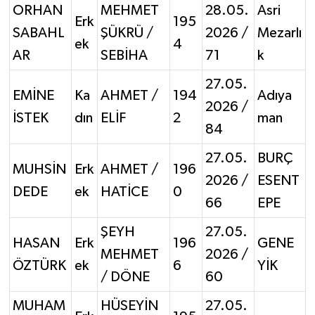
ORHAN
MEHMET
28.05.
Asri
Erk
195
SABAHL
ŞÜKRÜ /
2026 /
Mezarlı
ek
4
AR
SEBİHA
71
k
27.05.
EMİNE
Ka
AHMET /
194
Adıya
2026 /
İSTEK
dın
ELİF
2
man
84
27.05.
BURÇ
MUHSİN
Erk
AHMET /
196
2026 /
ESENT
DEDE
ek
HATİCE
0
66
EPE
ŞEYH
27.05.
HASAN
Erk
196
GENE
MEHMET
2026 /
ÖZTÜRK
ek
6
YİK
/ DÖNE
60
MUHAM
HÜSEYİN
27.05.