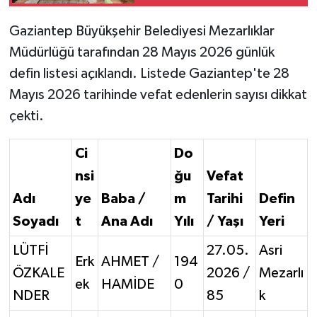
Gaziantep Büyükşehir Belediyesi Mezarlıklar
Video Haber
Müdürlüğü tarafından 28 Mayıs 2026 günlük
Yaşam
defin listesi açıklandı. Listede Gaziantep'te 28
Mayıs 2026 tarihinde vefat edenlerin sayısı dikkat
Yeme-İçme
çekti.
Yemek
Ci
Do
nsi
ğu
Vefat
Adı
ye
Baba /
m
Tarihi
Defin
Soyadı
t
Ana Adı
Yılı
/ Yaşı
Yeri
LÜTFİ
27.05.
Asri
Erk
AHMET /
194
ÖZKALE
2026 /
Mezarlı
ek
HAMİDE
0
NDER
85
k