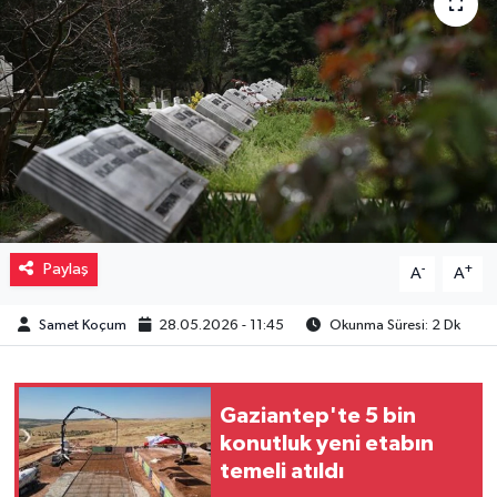
Müzik
Piyasa
Resmi İlanlar
Sağlık
Sinemalar
Paylaş
-
+
A
A
Siyaset
Samet Koçum
28.05.2026 - 11:45
Okunma Süresi: 2 Dk
Spor
Gaziantep'te 5 bin
Teknoloji
konutluk yeni etabın
temeli atıldı
Türkiye