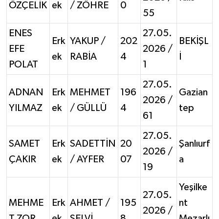
ÖZÇELİK
ek
/ ZÖHRE
0
55
ENES
27.05.
Erk
YAKUP /
202
BEKİŞL
EFE
2026 /
ek
RABİA
4
İ
POLAT
1
27.05.
ADNAN
Erk
MEHMET
196
Gazian
2026 /
YILMAZ
ek
/ GÜLLÜ
4
tep
61
27.05.
SAMET
Erk
SADETTİN
20
Şanlıurf
2026 /
ÇAKIR
ek
/ AYFER
07
a
19
Yeşilke
27.05.
MEHME
Erk
AHMET /
195
nt
2026 /
T ZOR
ek
SELVİ
8
Mezarlı