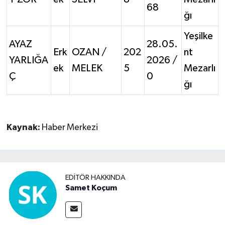
68
ğı
Yeşilke
AYAZ
28.05.
Erk
OZAN /
202
nt
YARLIĞA
2026 /
ek
MELEK
5
Mezarlı
Ç
0
ğı
Kaynak:
Haber Merkezi
EDITÖR HAKKINDA
Samet Koçum