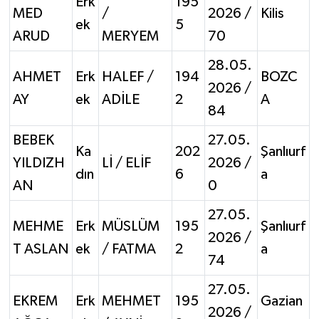
Erk
195
MED
/
2026 /
Kilis
ek
5
ARUD
MERYEM
70
28.05.
AHMET
Erk
HALEF /
194
BOZC
2026 /
AY
ek
ADİLE
2
A
84
BEBEK
27.05.
Ka
202
Şanlıurf
YILDIZH
Lİ / ELİF
2026 /
dın
6
a
AN
0
27.05.
MEHME
Erk
MÜSLÜM
195
Şanlıurf
2026 /
T ASLAN
ek
/ FATMA
2
a
74
27.05.
EKREM
Erk
MEHMET
195
Gazian
2026 /