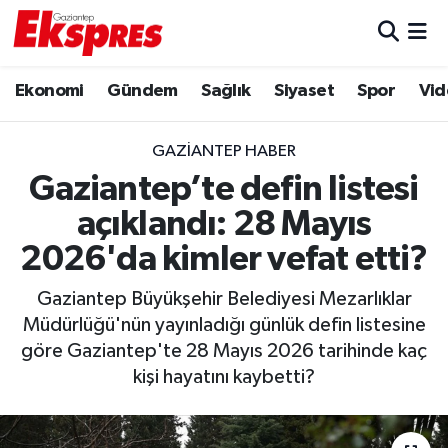
Eğitim
Hava Durumu
Ekonomi
Gündem
Sağlık
Siyaset
Spor
Vid
Ekonomi
Trafik Durumu
GAZIANTEP HABER
Gaziantep son dakika
Puan Durumu ve Fikstür
Gaziantep’te defin listesi
açıklandı: 28 Mayıs
Genel
Tüm Manşetler
2026'da kimler vefat etti?
Gündem
Son Dakika Haberleri
Gaziantep Büyükşehir Belediyesi Mezarlıklar
Müdürlüğü'nün yayınladığı günlük defin listesine
Haberler
Haber Arşivi
göre Gaziantep'te 28 Mayıs 2026 tarihinde kaç
kişi hayatını kaybetti?
Kültür Sanat
Magazin