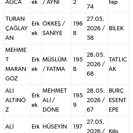
AĞCA
ek
/ AYNİ
2
tep
74
TURAN
27.05.
Erk
ÖKKEŞ /
196
ÇAĞLAY
2026 /
BİLEK
ek
SANİYE
8
AN
58
MEHME
28.05.
T
Erk
MÜSLÜM
195
TATLIC
2026 /
MARAN
ek
/ FATMA
8
AK
68
GOZ
ALİ
MEHMET
28.05.
BURÇ
Erk
195
ALTINÖ
ALİ /
2026 /
ESENT
ek
9
Z
DÖNE
67
EPE
27.05.
ALİ
Erk
HÜSEYİN
197
2026 /
Kilis