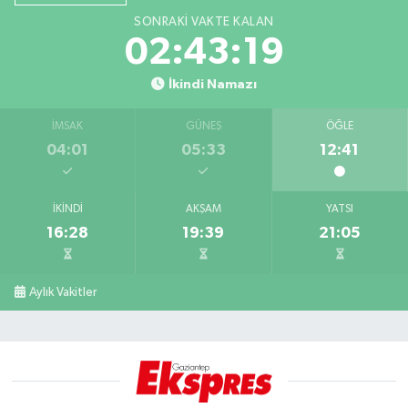
SONRAKI VAKTE KALAN
02:43:19
İkindi Namazı
İMSAK
GÜNEŞ
ÖĞLE
04:01
05:33
12:41
İKINDI
AKŞAM
YATSI
16:28
19:39
21:05
Aylık Vakitler