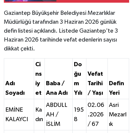
Gaziantep Büyükşehir Belediyesi Mezarlıklar
Video Haber
Müdürlüğü tarafından 3 Haziran 2026 günlük
Yaşam
defin listesi açıklandı. Listede Gaziantep'te 3
Haziran 2026 tarihinde vefat edenlerin sayısı
Yeme-İçme
dikkat çekti.
Yemek
Ci
Do
ns
ğu
Vefat
Adı
iy
Baba /
m
Tarihi
Defin
Soyadı
et
Ana Adı
Yılı
/ Yaşı
Yeri
ABDULL
02.06
Asri
EMİNE
Ka
195
AH /
.2026
Mezarl
KALAYCI
dın
8
İSLİM
/ 67
ık