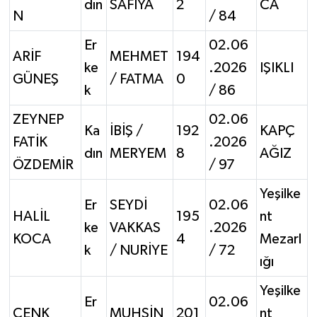
dın
SAFİYA
2
CA
N
/ 84
Er
02.06
ARİF
MEHMET
194
ke
.2026
IŞIKLI
GÜNEŞ
/ FATMA
0
k
/ 86
ZEYNEP
02.06
Ka
İBİŞ /
192
KAPÇ
FATİK
.2026
dın
MERYEM
8
AĞIZ
ÖZDEMİR
/ 97
Yeşilke
Er
SEYDİ
02.06
HALİL
195
nt
ke
VAKKAS
.2026
KOCA
4
Mezarl
k
/ NURİYE
/ 72
ığı
Yeşilke
Er
02.06
CENK
MUHSİN
201
nt