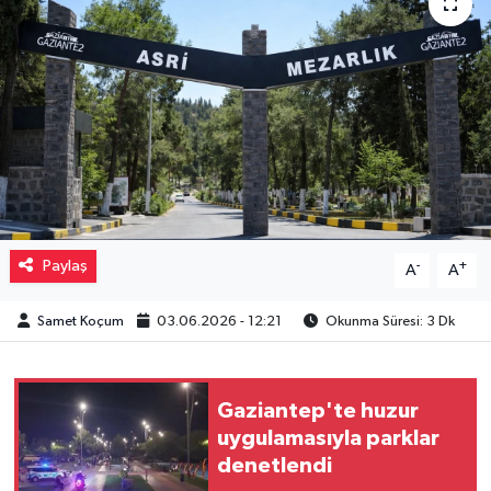
Müzik
Piyasa
Resmi İlanlar
Sağlık
Sinemalar
Paylaş
-
+
A
A
Siyaset
Samet Koçum
03.06.2026 - 12:21
Okunma Süresi: 3 Dk
Spor
Gaziantep'te huzur
Teknoloji
uygulamasıyla parklar
denetlendi
Türkiye