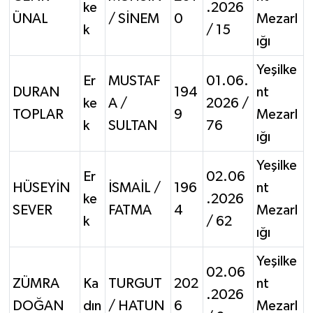
ke
.2026
ÜNAL
/ SİNEM
0
Mezarl
k
/ 15
ığı
Yeşilke
Er
MUSTAF
01.06.
DURAN
194
nt
ke
A /
2026 /
TOPLAR
9
Mezarl
k
SULTAN
76
ığı
Yeşilke
Er
02.06
HÜSEYİN
İSMAİL /
196
nt
ke
.2026
SEVER
FATMA
4
Mezarl
k
/ 62
ığı
Yeşilke
02.06
ZÜMRA
Ka
TURGUT
202
nt
.2026
DOĞAN
dın
/ HATUN
6
Mezarl