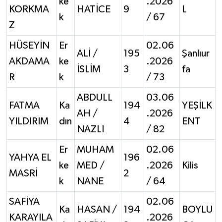
ke
.2026
KORKMA
HATİCE
9
L
k
/ 67
Z
HÜSEYİN
Er
02.06
ALİ /
195
Şanlıur
AKDAMA
ke
.2026
İSLİM
3
fa
R
k
/ 73
ABDULL
03.06
FATMA
Ka
194
YEŞİLK
AH /
.2026
YILDIRIM
dın
4
ENT
NAZLI
/ 82
Er
MUHAM
02.06
YAHYA EL
196
ke
MED /
.2026
Kilis
MASRİ
2
k
NANE
/ 64
SAFİYA
02.06
Ka
HASAN /
194
BOYLU
KARAYILA
.2026