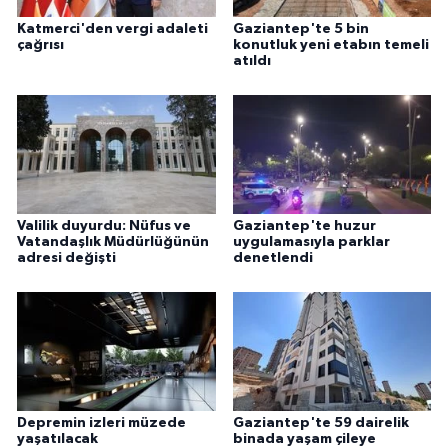
Katmerci'den vergi adaleti
Gaziantep'te 5 bin
çağrısı
konutluk yeni etabın temeli
atıldı
Valilik duyurdu: Nüfus ve
Gaziantep'te huzur
Vatandaşlık Müdürlüğünün
uygulamasıyla parklar
adresi değişti
denetlendi
Depremin izleri müzede
Gaziantep'te 59 dairelik
yaşatılacak
binada yaşam çileye