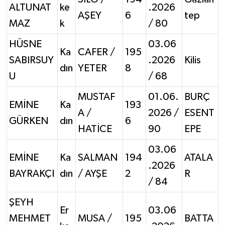
ALTUNAT
ke
.2026
AŞEY
6
tep
MAZ
k
/ 80
HÜSNE
03.06
Ka
CAFER /
195
SABIRSUY
.2026
Kilis
dın
YETER
8
U
/ 68
MUSTAF
01.06.
BURÇ
EMİNE
Ka
193
A /
2026 /
ESENT
GÜRKEN
dın
6
HATİCE
90
EPE
03.06
EMİNE
Ka
SALMAN
194
ATALA
.2026
BAYRAKÇI
dın
/ AYŞE
2
R
/ 84
ŞEYH
Er
03.06
MEHMET
MUSA /
195
BATTA