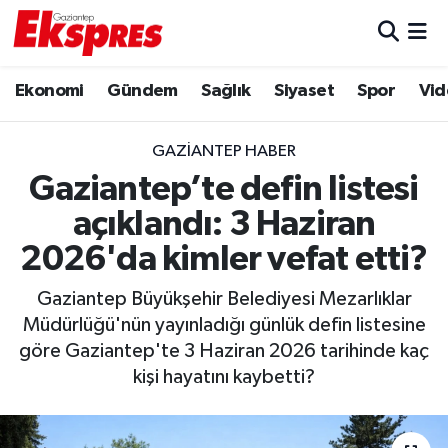
Eğitim
Hava Durumu
Ekonomi
Gündem
Sağlık
Siyaset
Spor
Vid
Ekonomi
Trafik Durumu
GAZIANTEP HABER
Gaziantep son dakika
Puan Durumu ve Fikstür
Gaziantep’te defin listesi
açıklandı: 3 Haziran
Genel
Tüm Manşetler
2026'da kimler vefat etti?
Gündem
Son Dakika Haberleri
Gaziantep Büyükşehir Belediyesi Mezarlıklar
Müdürlüğü'nün yayınladığı günlük defin listesine
Haberler
Haber Arşivi
göre Gaziantep'te 3 Haziran 2026 tarihinde kaç
kişi hayatını kaybetti?
Kültür Sanat
Magazin