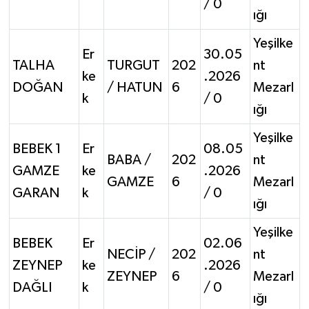
/ 0
ığı
Yeşilke
Er
30.05
TALHA
TURGUT
202
nt
ke
.2026
DOĞAN
/ HATUN
6
Mezarl
k
/ 0
ığı
Yeşilke
BEBEK 1
Er
08.05
BABA /
202
nt
GAMZE
ke
.2026
GAMZE
6
Mezarl
GARAN
k
/ 0
ığı
Yeşilke
BEBEK
Er
02.06
NECİP /
202
nt
ZEYNEP
ke
.2026
ZEYNEP
6
Mezarl
DAĞLI
k
/ 0
ığı