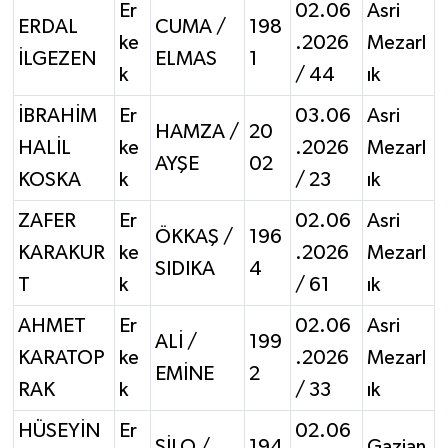
Er
02.06
Asri
ERDAL
CUMA /
198
ke
.2026
Mezarl
İLGEZEN
ELMAS
1
k
/ 44
ık
İBRAHİM
Er
03.06
Asri
HAMZA /
20
HALİL
ke
.2026
Mezarl
AYŞE
02
KOSKA
k
/ 23
ık
ZAFER
Er
02.06
Asri
ÖKKAŞ /
196
KARAKUR
ke
.2026
Mezarl
SIDIKA
4
T
k
/ 61
ık
AHMET
Er
02.06
Asri
ALİ /
199
KARATOP
ke
.2026
Mezarl
EMİNE
2
RAK
k
/ 33
ık
HÜSEYİN
Er
02.06
SİLO /
194
Gazian