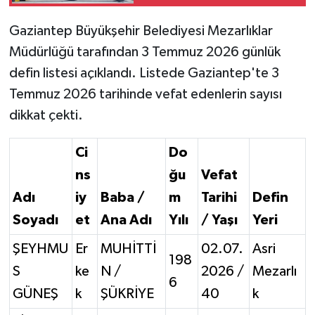
kimler vefat etti?
Gaziantep Büyükşehir Belediyesi Mezarlıklar
Video Haber
Müdürlüğü tarafından 3 Temmuz 2026 günlük
Yaşam
defin listesi açıklandı. Listede Gaziantep'te 3
Temmuz 2026 tarihinde vefat edenlerin sayısı
Yeme-İçme
dikkat çekti.
Yemek
Ci
Do
ns
ğu
Vefat
Adı
iy
Baba /
m
Tarihi
Defin
Soyadı
et
Ana Adı
Yılı
/ Yaşı
Yeri
ŞEYHMU
Er
MUHİTTİ
02.07.
Asri
198
S
ke
N /
2026 /
Mezarlı
6
GÜNEŞ
k
ŞÜKRİYE
40
k