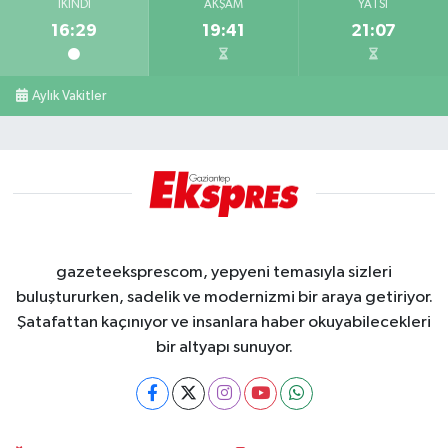
İKINDI
AKŞAM
YATSI
16:29
19:41
21:07
Aylık Vakitler
gazeteeksprescom, yepyeni temasıyla sizleri
buluştururken, sadelik ve modernizmi bir araya getiriyor.
Şatafattan kaçınıyor ve insanlara haber okuyabilecekleri
bir altyapı sunuyor.