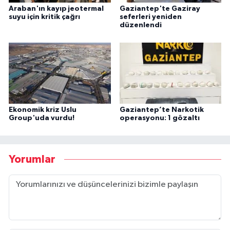
Araban'ın kayıp jeotermal
Gaziantep'te Gaziray
suyu için kritik çağrı
seferleri yeniden
düzenlendi
Ekonomik kriz Uslu
Gaziantep’te Narkotik
Group'uda vurdu!
operasyonu: 1 gözaltı
Yorumlar