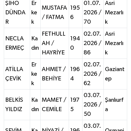
ŞİHO
Er
01.07.
Asri
MUSTAFA
195
DÜNDA
ke
2026 /
Mezarlı
/ FATMA
6
R
k
70
k
FETHULL
02.07.
Asri
NECLA
Ka
194
AH /
2026 /
Mezarlı
ERMEÇ
dın
0
HAYRİYE
86
k
Er
02.07.
ATİLLA
AHMET /
196
Gaziant
ke
2026 /
ÇEVİK
BEHİYE
4
ep
k
62
03.07.
BELKİS
Ka
MAMET /
197
Şanlıurf
2026 /
YILDIZ
dın
CEMİLE
5
a
50
03.07.
SEVİM
Ka
NİYAZİ /
196
Osmani