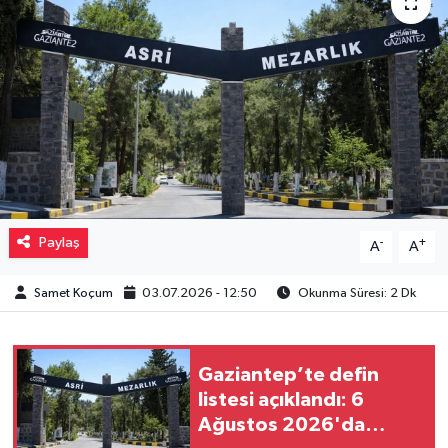
Müzik
Piyasa
Resmi İlanlar
Sağlık
Sinemalar
Paylaş
-
+
A
A
Siyaset
Samet Koçum
03.07.2026 - 12:50
Okunma Süresi: 2 Dk
Spor
Gaziantep’te defin
Teknoloji
listesi açıklandı: 6
Ağustos 2026'da
Türkiye