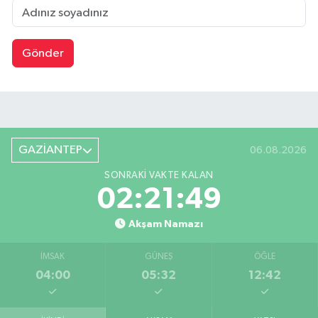
Gönder
GAZİANTEP
06.08.2026
SONRAKI VAKTE KALAN
02:21:48
Akşam Namazı
İMSAK
GÜNEŞ
ÖĞLE
04:00
05:32
12:42