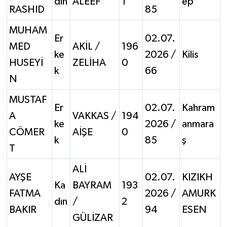
dın
ALEEF
1
ep
RASHID
85
MUHAM
Er
02.07.
MED
AKİL /
196
ke
2026 /
Kilis
HUSEYİ
ZELİHA
0
k
66
N
MUSTAF
Er
02.07.
Kahram
A
VAKKAS /
194
ke
2026 /
anmara
CÖMER
AİŞE
0
k
85
ş
T
ALİ
AYŞE
02.07.
KIZIKH
Ka
BAYRAM
193
FATMA
2026 /
AMURK
dın
/
2
BAKIR
94
ESEN
GÜLİZAR