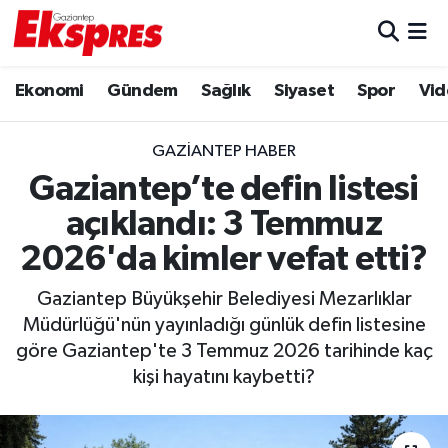
Eğitim
Hava Durumu
Ekonomi
Gündem
Sağlık
Siyaset
Spor
Vid
Ekonomi
Trafik Durumu
GAZIANTEP HABER
Gaziantep son dakika
Puan Durumu ve Fikstür
Gaziantep’te defin listesi
açıklandı: 3 Temmuz
Genel
Tüm Manşetler
2026'da kimler vefat etti?
Gündem
Son Dakika Haberleri
Gaziantep Büyükşehir Belediyesi Mezarlıklar
Müdürlüğü'nün yayınladığı günlük defin listesine
Haberler
Haber Arşivi
göre Gaziantep'te 3 Temmuz 2026 tarihinde kaç
kişi hayatını kaybetti?
Kültür Sanat
Magazin