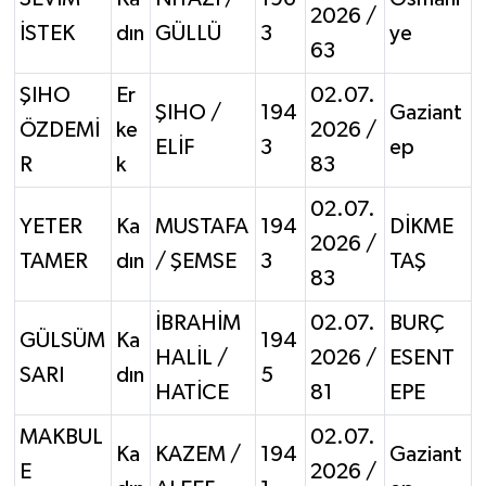
2026 /
İSTEK
dın
GÜLLÜ
3
ye
63
ŞIHO
Er
02.07.
ŞIHO /
194
Gaziant
ÖZDEMİ
ke
2026 /
ELİF
3
ep
R
k
83
02.07.
YETER
Ka
MUSTAFA
194
DİKME
2026 /
TAMER
dın
/ ŞEMSE
3
TAŞ
83
İBRAHİM
02.07.
BURÇ
GÜLSÜM
Ka
194
HALİL /
2026 /
ESENT
SARI
dın
5
HATİCE
81
EPE
MAKBUL
02.07.
Ka
KAZEM /
194
Gaziant
E
2026 /