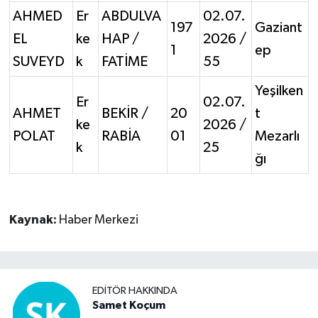
AHMED
Er
ABDULVA
02.07.
197
Gaziant
EL
ke
HAP /
2026 /
1
ep
SUVEYD
k
FATİME
55
Yeşilken
Er
02.07.
AHMET
BEKİR /
20
t
ke
2026 /
POLAT
RABİA
01
Mezarlı
k
25
ğı
Kaynak:
Haber Merkezi
EDITÖR HAKKINDA
Samet Koçum