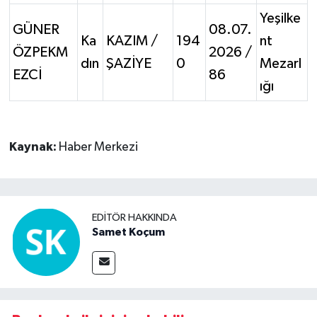
Yeşilke
GÜNER
08.07.
Ka
KAZIM /
194
nt
ÖZPEKM
2026 /
dın
ŞAZİYE
0
Mezarl
EZCİ
86
ığı
Kaynak:
Haber Merkezi
EDITÖR HAKKINDA
Samet Koçum