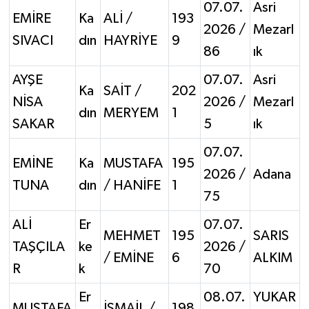
07.07.
Asri
EMİRE
Ka
ALİ /
193
2026 /
Mezarl
SIVACI
dın
HAYRİYE
9
86
ık
AYŞE
07.07.
Asri
Ka
SAİT /
202
NİSA
2026 /
Mezarl
dın
MERYEM
1
SAKAR
5
ık
07.07.
EMİNE
Ka
MUSTAFA
195
2026 /
Adana
TUNA
dın
/ HANİFE
1
75
ALİ
Er
07.07.
MEHMET
195
SARIS
TAŞÇILA
ke
2026 /
/ EMİNE
6
ALKIM
R
k
70
Er
08.07.
YUKAR
MUSTAFA
İSMAİL /
198