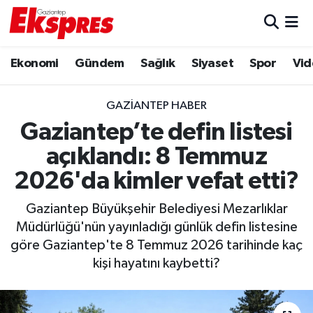
Eğitim
Hava Durumu
Ekonomi
Gündem
Sağlık
Siyaset
Spor
Vid
Ekonomi
Trafik Durumu
GAZIANTEP HABER
Gaziantep son dakika
Puan Durumu ve Fikstür
Gaziantep’te defin listesi
açıklandı: 8 Temmuz
Genel
Tüm Manşetler
2026'da kimler vefat etti?
Gündem
Son Dakika Haberleri
Gaziantep Büyükşehir Belediyesi Mezarlıklar
Müdürlüğü'nün yayınladığı günlük defin listesine
Haberler
Haber Arşivi
göre Gaziantep'te 8 Temmuz 2026 tarihinde kaç
kişi hayatını kaybetti?
Kültür Sanat
Magazin