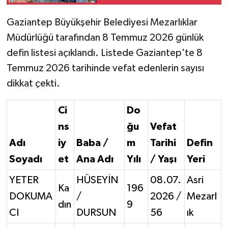
Gaziantep Büyükşehir Belediyesi Mezarlıklar
Video Haber
Müdürlüğü tarafından 8 Temmuz 2026 günlük
Yaşam
defin listesi açıklandı. Listede Gaziantep'te 8
Temmuz 2026 tarihinde vefat edenlerin sayısı
Yeme-İçme
dikkat çekti.
Yemek
Ci
Do
ns
ğu
Vefat
Adı
iy
Baba /
m
Tarihi
Defin
Soyadı
et
Ana Adı
Yılı
/ Yaşı
Yeri
YETER
HÜSEYİN
08.07.
Asri
Ka
196
DOKUMA
/
2026 /
Mezarl
dın
9
CI
DURSUN
56
ık