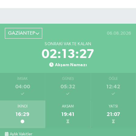
GAZİANTEP
06.08.2026
SONRAKI VAKTE KALAN
02:13:27
Akşam Namazı
İMSAK
GÜNEŞ
ÖĞLE
04:00
05:32
12:42
İKINDI
AKŞAM
YATSI
16:29
19:41
21:07
Aylık Vakitler