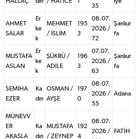
HALLAÇ
dın
/ HATİCE
1
iye
35
Er
08.07.
AHMET
MEHMET
195
Şanlıur
ke
2026 /
SALAR
/ İSLİM
3
fa
k
72
Er
07.07.
MUSTAFA
ŞÜKRÜ /
196
Şanlıur
ke
2026 /
ASLAN
ADİLE
3
fa
k
63
08.07.
SEMİHA
Ka
OSMAN /
197
2026 /
Adana
EZER
dın
AYŞE
0
55
MÜNEVV
08.07.
ER
Ka
MUSTAFA
192
2026 /
FATİH
AKASLA
dın
/ ZEYNEP
4