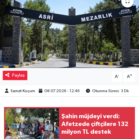
Müzik
Piyasa
Resmi İlanlar
Sağlık
Sinemalar
Paylaş
-
+
A
A
Siyaset
Samet Koçum
08.07.2026 - 12:46
Okunma Süresi: 3 Dk
Spor
Şahin müjdeyi verdi:
Teknoloji
Afetzede çiftçilere 132
milyon TL destek
Türkiye