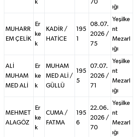
k
70
ığı
Yeşilke
Er
08.07.
MUHARR
KADİR /
195
nt
ke
2026 /
EM ÇELİK
HATİCE
1
Mezarl
k
75
ığı
Yeşilke
ALİ
Er
MUHAM
07.07.
195
nt
MUHAM
ke
MED ALİ /
2026 /
5
Mezarl
MED ALİ
k
GÜLLÜ
71
ığı
Yeşilke
Er
22.06.
MEHMET
CUMA /
195
nt
ke
2026 /
ALAGÖZ
FATMA
6
Mezarl
k
70
ığı