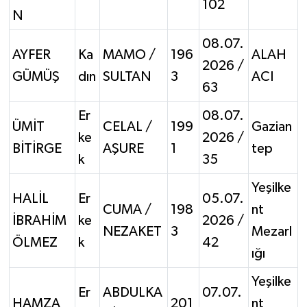
102
N
08.07.
AYFER
Ka
MAMO /
196
ALAH
2026 /
GÜMÜŞ
dın
SULTAN
3
ACI
63
Er
08.07.
ÜMİT
CELAL /
199
Gazian
ke
2026 /
BİTİRGE
AŞURE
1
tep
k
35
Yeşilke
HALİL
Er
05.07.
CUMA /
198
nt
İBRAHİM
ke
2026 /
NEZAKET
3
Mezarl
ÖLMEZ
k
42
ığı
Yeşilke
Er
ABDULKA
07.07.
HAMZA
201
nt