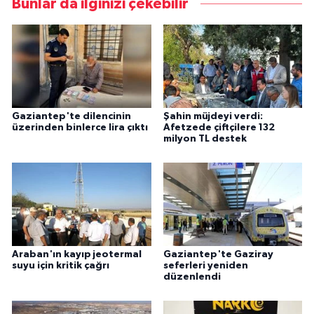
Bunlar da ilginizi çekebilir
Gaziantep'te dilencinin
Şahin müjdeyi verdi:
üzerinden binlerce lira çıktı
Afetzede çiftçilere 132
milyon TL destek
Araban'ın kayıp jeotermal
Gaziantep'te Gaziray
suyu için kritik çağrı
seferleri yeniden
düzenlendi