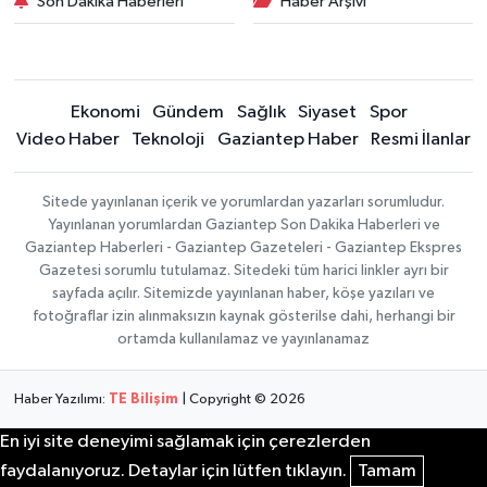
Son Dakika Haberleri
Haber Arşivi
Ekonomi
Gündem
Sağlık
Siyaset
Spor
Video Haber
Teknoloji
Gaziantep Haber
Resmi İlanlar
Sitede yayınlanan içerik ve yorumlardan yazarları sorumludur.
Yayınlanan yorumlardan Gaziantep Son Dakika Haberleri ve
Gaziantep Haberleri - Gaziantep Gazeteleri - Gaziantep Ekspres
Gazetesi sorumlu tutulamaz. Sitedeki tüm harici linkler ayrı bir
sayfada açılır. Sitemizde yayınlanan haber, köşe yazıları ve
fotoğraflar izin alınmaksızın kaynak gösterilse dahi, herhangi bir
ortamda kullanılamaz ve yayınlanamaz
Haber Yazılımı:
TE Bilişim
| Copyright © 2026
En iyi site deneyimi sağlamak için çerezlerden
faydalanıyoruz. Detaylar için lütfen tıklayın.
Tamam