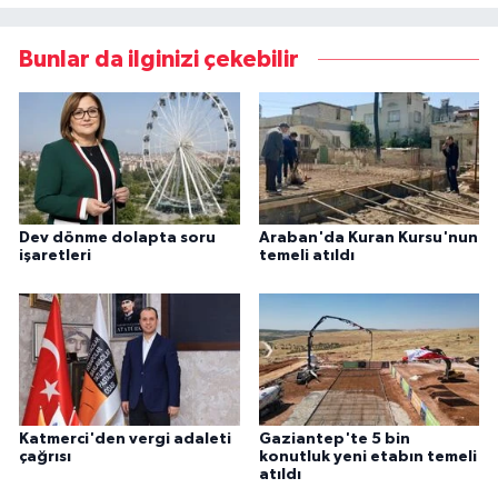
Bunlar da ilginizi çekebilir
Dev dönme dolapta soru
Araban'da Kuran Kursu'nun
işaretleri
temeli atıldı
Katmerci'den vergi adaleti
Gaziantep'te 5 bin
çağrısı
konutluk yeni etabın temeli
atıldı