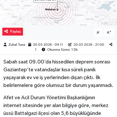
Müzik
Piyasa
Paylaş
-
+
A
A
Resmi İlanlar
Zuhal Tuna
20.05.2026 - 09:11
20.05.2026 - 21:00
Sağlık
1
Okunma Süresi: 1 Dk
Sabah saat 09.00’da hissedilen deprem sonrası
Sinemalar
Gaziantep’te vatandaşlar kısa süreli panik
Siyaset
yaşayarak ev ve iş yerlerinden dışarı çıktı. İlk
belirlemelere göre olumsuz bir durum yaşanmadı.
Spor
Afet ve Acil Durum Yönetimi Başkanlığının
Teknoloji
internet sitesinde yer alan bilgiye göre, merkez
üssü Battalgazi ilçesi olan 5,6 büyüklüğünde
Türkiye