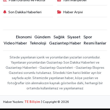
Puan Durumu ve Fikstür
Tüm Manşetler
Son Dakika Haberleri
Haber Arşivi
Ekonomi
Gündem
Sağlık
Siyaset
Spor
Video Haber
Teknoloji
Gaziantep Haber
Resmi İlanlar
Sitede yayınlanan içerik ve yorumlardan yazarları sorumludur.
Yayınlanan yorumlardan Gaziantep Son Dakika Haberleri ve
Gaziantep Haberleri - Gaziantep Gazeteleri - Gaziantep Ekspres
Gazetesi sorumlu tutulamaz. Sitedeki tüm harici linkler ayrı bir
sayfada açılır. Sitemizde yayınlanan haber, köşe yazıları ve
fotoğraflar izin alınmaksızın kaynak gösterilse dahi, herhangi bir
ortamda kullanılamaz ve yayınlanamaz
Haber Yazılımı:
TE Bilişim
| Copyright © 2026