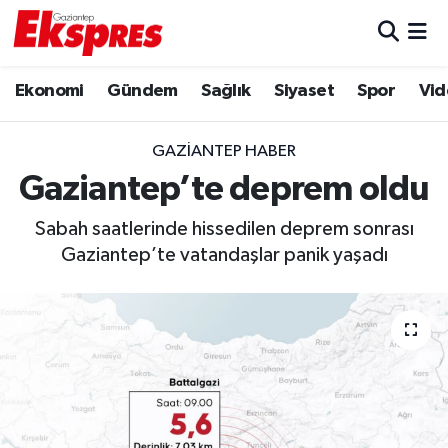
Eğitim
Hava Durumu
Ekonomi
Gündem
Sağlık
Siyaset
Spor
Vid
Ekonomi
Trafik Durumu
GAZIANTEP HABER
Gaziantep son dakika
Puan Durumu ve Fikstür
Gaziantep’te deprem oldu
Sabah saatlerinde hissedilen deprem sonrası
Genel
Tüm Manşetler
Gaziantep’te vatandaşlar panik yaşadı
Gündem
Son Dakika Haberleri
Haberler
Haber Arşivi
Kültür Sanat
Magazin