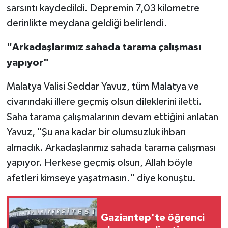
sarsıntı kaydedildi. Depremin 7,03 kilometre
derinlikte meydana geldiği belirlendi.
Video Haber
"Arkadaşlarımız sahada tarama çalışması
Yaşam
yapıyor"
Yeme-İçme
Malatya Valisi Seddar Yavuz, tüm Malatya ve
civarındaki illere geçmiş olsun dileklerini iletti.
Yemek
Saha tarama çalışmalarının devam ettiğini anlatan
Yavuz, "Şu ana kadar bir olumsuzluk ihbarı
almadık. Arkadaşlarımız sahada tarama çalışması
yapıyor. Herkese geçmiş olsun, Allah böyle
afetleri kimseye yaşatmasın." diye konuştu.
Gaziantep'te öğrenci