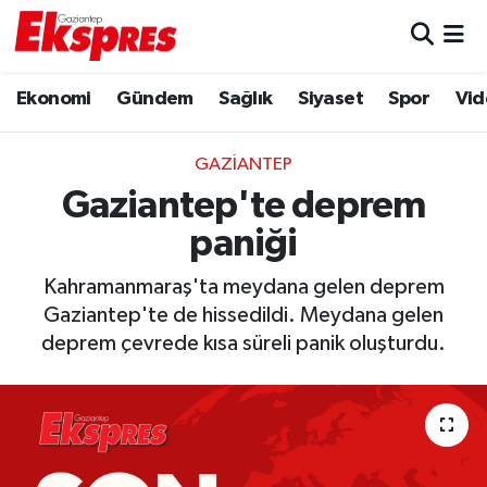
Eğitim
Hava Durumu
Ekonomi
Gündem
Sağlık
Siyaset
Spor
Vid
Ekonomi
Trafik Durumu
GAZIANTEP
Gaziantep son dakika
Puan Durumu ve Fikstür
Gaziantep'te deprem
paniği
Genel
Tüm Manşetler
Kahramanmaraş'ta meydana gelen deprem
Gündem
Son Dakika Haberleri
Gaziantep'te de hissedildi. Meydana gelen
deprem çevrede kısa süreli panik oluşturdu.
Haberler
Haber Arşivi
Kültür Sanat
Magazin