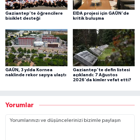
Gaziantep’te öğrencilere
EIDA projesi için GAÜN'de
bisiklet desteği
kritik buluşma
GAÜN, 3 yılda Kornea
Gaziantep’te defin listesi
naklinde rekor sayıya ulaştı
açıklandı: 7 Ağustos
2026'da kimler vefat etti?
Yorumlar