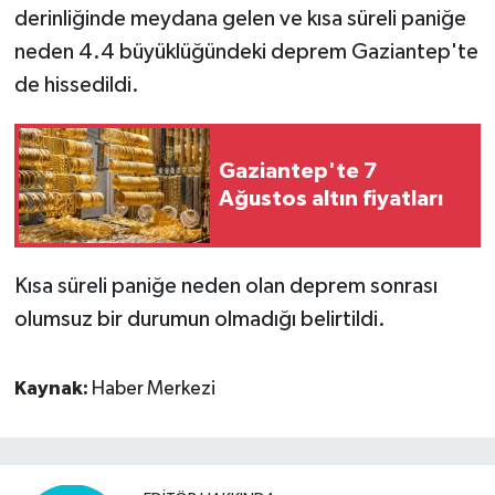
derinliğinde meydana gelen ve kısa süreli paniğe
neden 4.4 büyüklüğündeki deprem Gaziantep'te
Video Haber
de hissedildi.
Yaşam
Yeme-İçme
Gaziantep'te 7
Ağustos altın fiyatları
Yemek
Kısa süreli paniğe neden olan deprem sonrası
olumsuz bir durumun olmadığı belirtildi.
Kaynak:
Haber Merkezi