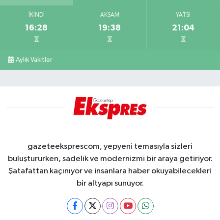
İKINDI
AKŞAM
YATSI
16:28
19:38
21:04
Aylık Vakitler
gazeteeksprescom, yepyeni temasıyla sizleri
buluştururken, sadelik ve modernizmi bir araya getiriyor.
Şatafattan kaçınıyor ve insanlara haber okuyabilecekleri
bir altyapı sunuyor.