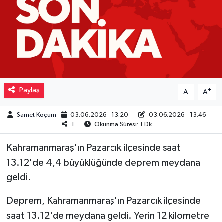
Müzik
Piyasa
Resmi İlanlar
Paylaş
-
+
A
A
Sağlık
Samet Koçum
03.06.2026 - 13:20
03.06.2026 - 13:46
Sinemalar
1
Okunma Süresi: 1 Dk
Siyaset
Kahramanmaraş'ın Pazarcık ilçesinde saat
13.12'de 4,4 büyüklüğünde deprem meydana
Spor
geldi.
Teknoloji
Deprem, Kahramanmaraş'ın Pazarcık ilçesinde
saat 13.12'de meydana geldi. Yerin 12 kilometre
Türkiye