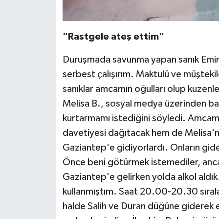
"Rastgele ateş ettim"
Duruşmada savunma yapan sanık Emin U
serbest çalışırım. Maktulü ve müşteki
sanıklar amcamın oğulları olup kuzenl
Melisa B., sosyal medya üzerinden bana
kurtarmamı istediğini söyledi. Amcam
davetiyesi dağıtacak hem de Melisa'n
Gaziantep'e gidiyorlardı. Onların gi
Önce beni götürmek istemediler, anca
Gaziantep'e gelirken yolda alkol ald
kullanmıştım. Saat 20.00-20.30 sıral
halde Salih ve Duran düğüne giderek e