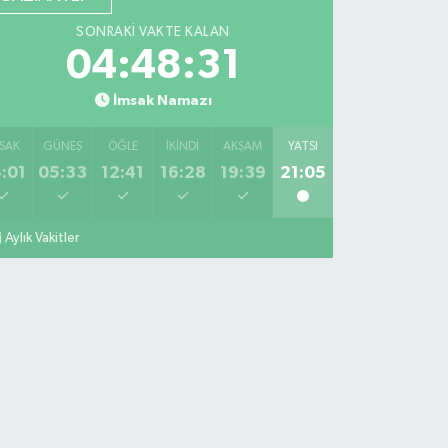
SONRAKI VAKTE KALAN
04:48:30
İmsak Namazı
SAK
GÜNEŞ
ÖĞLE
İKINDI
AKŞAM
YATSI
:01
05:33
12:41
16:28
19:39
21:05
Aylık Vakitler