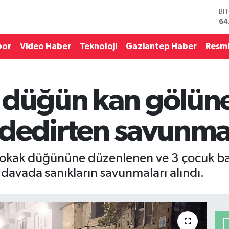
DO
47
EU
55
por
Video Haber
Teknoloji
Gaziantep Haber
Resmi
ST
64
GR
65
 düğün kan gölün
Bİ
13
BI
 dedirten savunm
64
 sokak düğününe düzenlenen ve 3 çocuk ba
kin davada sanıkların savunmaları alındı.