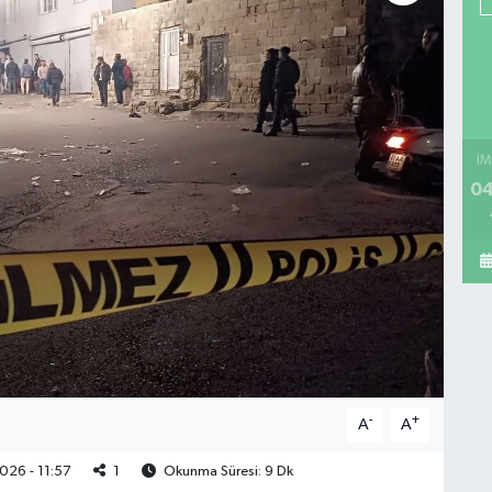
İM
04
-
+
A
A
026 - 11:57
1
Okunma Süresi: 9 Dk