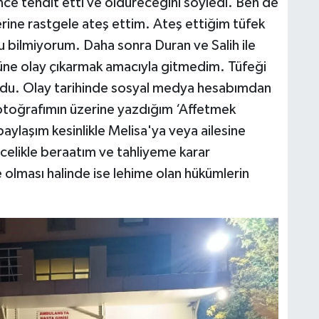
ce tehdit etti ve öldüreceğini söyledi. Ben de
erine rastgele ateş ettim. Ateş ettiğim tüfek
u bilmiyorum. Daha sonra Duran ve Salih ile
ğüne olay çıkarmak amacıyla gitmedim. Tüfeği
du. Olay tarihinde sosyal medya hesabımdan
 fotoğrafımın üzerine yazdığım ‘Affetmek
aylaşım kesinlikle Melisa'ya veya ailesine
celikle beraatım ve tahliyeme karar
 olması halinde ise lehime olan hükümlerin