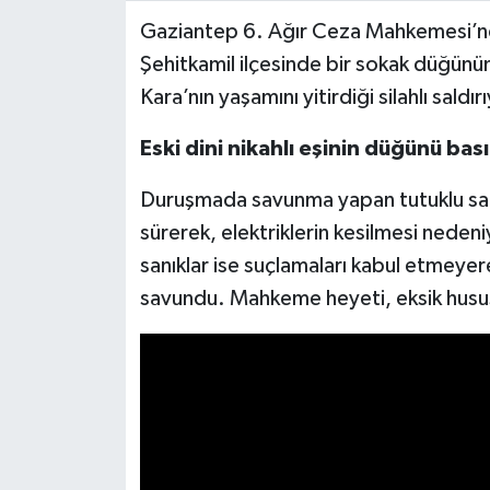
Gaziantep 6. Ağır Ceza Mahkemesi’n
Video Haber
Şehitkamil ilçesinde bir sokak düğünü
Kara’nın yaşamını yitirdiği silahlı saldı
Yaşam
Eski dini nikahlı eşinin düğünü ba
Yeme-İçme
Duruşmada savunma yapan tutuklu sanı
Yemek
sürerek, elektriklerin kesilmesi nedeniy
sanıklar ise suçlamaları kabul etmeye
savundu. Mahkeme heyeti, eksik hususl