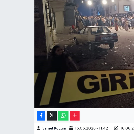
Müzik
Piyasa
Resmi İlanlar
Sağlık
Sinemalar
Siyaset
Spor
Teknoloji
Samet Koçum
16.06.2026 - 11:42
16.06.2
Türkiye