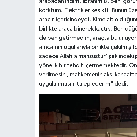
arabadan indim. İbrahim B. beni görün
korktum. Elektrikler kesikti. Bunun üz
aracın içerisindeydi. Kime ait olduğun
birlikte araca binerek kaçtık. Ben dü
de ben getirmedim, araçta bulunuyor
amcamın oğullarıyla birlikte çekilmiş
sadece Allah'a mahsustur' şeklindeki p
yönelik bir tehdit içermemektedir. Ön
verilmesini, mahkemenin aksi kanaatte
uygulanmasını talep ederim" dedi.