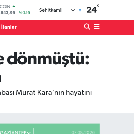
°
LAR
24
Şehitkamil
,6704
%0
RO
,0406
%-0.08
 İlanlar
ERLİN
,2143
%0
AM ALTIN
00.87
%0.12
e dönmüştü:
ST100
.799
%70
TCOIN
a
.643,95
%0.16
bası Murat Kara’nın hayatını
GAZİANTEP
07.08.2026