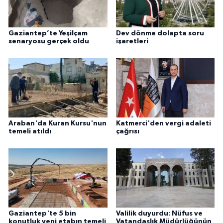
Gaziantep’te Yeşilçam
Dev dönme dolapta soru
senaryosu gerçek oldu
işaretleri
Araban'da Kuran Kursu'nun
Katmerci'den vergi adaleti
temeli atıldı
çağrısı
Gaziantep'te 5 bin
Valilik duyurdu: Nüfus ve
konutluk yeni etabın temeli
Vatandaşlık Müdürlüğünün