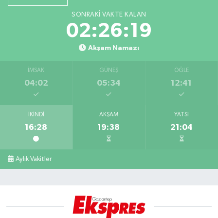
SONRAKI VAKTE KALAN
02:26:19
Akşam Namazı
İMSAK
GÜNEŞ
ÖĞLE
04:02
05:34
12:41
İKINDI
AKŞAM
YATSI
16:28
19:38
21:04
Aylık Vakitler