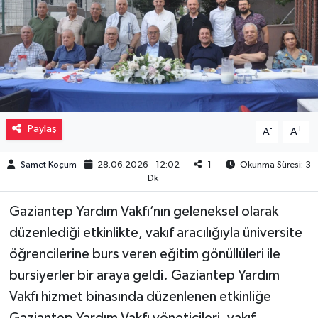
Müzik
Piyasa
Resmi İlanlar
Paylaş
-
+
A
A
Sağlık
Samet Koçum
28.06.2026 - 12:02
1
Okunma Süresi: 3
Sinemalar
Dk
Siyaset
Gaziantep Yardım Vakfı’nın geleneksel olarak
düzenlediği etkinlikte, vakıf aracılığıyla üniversite
Spor
öğrencilerine burs veren eğitim gönüllüleri ile
bursiyerler bir araya geldi. Gaziantep Yardım
Teknoloji
Vakfı hizmet binasında düzenlenen etkinliğe
Türkiye
Gaziantep Yardım Vakfı yöneticileri, vakıf