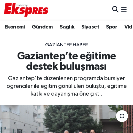
Eğitim
Hava Durumu
Ekonomi
Gündem
Sağlık
Siyaset
Spor
Vid
Ekonomi
Trafik Durumu
GAZIANTEP HABER
Gaziantep son dakika
Puan Durumu ve Fikstür
Gaziantep’te eğitime
destek buluşması
Genel
Tüm Manşetler
Gaziantep’te düzenlenen programda bursiyer
Gündem
Son Dakika Haberleri
öğrenciler ile eğitim gönüllüleri buluştu, eğitime
katkı ve dayanışma öne çıktı.
Haberler
Haber Arşivi
Kültür Sanat
Magazin