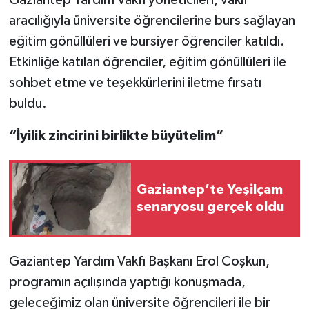
aracılığıyla üniversite öğrencilerine burs sağlayan
Video Haber
eğitim gönüllüleri ve bursiyer öğrenciler katıldı.
Etkinliğe katılan öğrenciler, eğitim gönüllüleri ile
Yaşam
sohbet etme ve teşekkürlerini iletme fırsatı
buldu.
Yeme-İçme
“İyilik zincirini birlikte büyütelim”
Yemek
Gaziantep’te Yeşilçam
senaryosu gerçek oldu
Gaziantep Yardım Vakfı Başkanı Erol Coşkun,
programın açılışında yaptığı konuşmada,
geleceğimiz olan üniversite öğrencileri ile bir