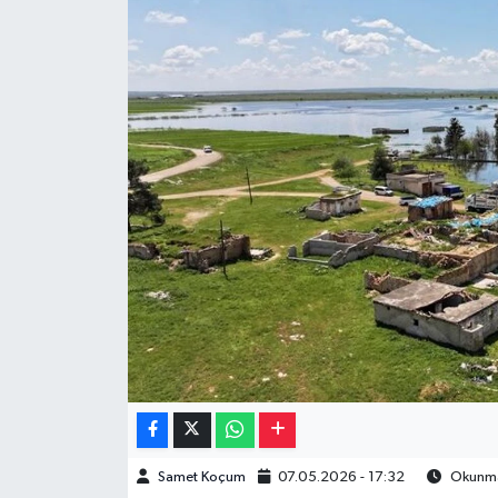
Müzik
Piyasa
Resmi İlanlar
Sağlık
Sinemalar
Siyaset
Spor
Teknoloji
Samet Koçum
07.05.2026 - 17:32
Okunma 
Türkiye