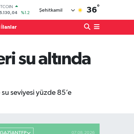
°
ITCOIN
36
Şehitkamil
5.130,04
%1.2
OLAR
7,7106
%0.17
 İlanlar
URO
5,1652
%0.27
TERLİN
4,4046
%0.35
ri su altında
RAM ALTIN
618.49
%2.12
İST100
3.773
%-19
 su seviyesi yüzde 85’e
GAZİANTEP
07.08.2026