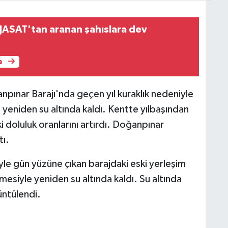
JASAT'tan aranan şahıslara dev
e
pınar Barajı'nda geçen yıl kuraklık nedeniyle
, yeniden su altında kaldı. Kentte yılbaşından
ki doluluk oranlarını artırdı. Doğanpınar
tı.
yle gün yüzüne çıkan barajdaki eski yerleşim
lmesiyle yeniden su altında kaldı. Su altında
üntülendi.