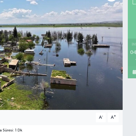
İM
04
-
+
A
A
Süresi: 1 Dk