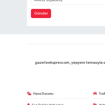
Gönder
gazeteeksprescom, yepyeni temasıyla sizl
Hava Durumu
Tra