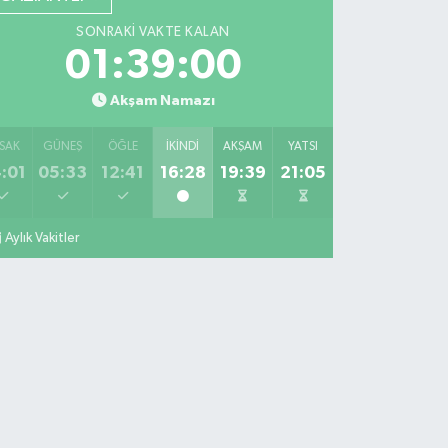
SONRAKI VAKTE KALAN
01:38:59
Akşam Namazı
SAK
GÜNEŞ
ÖĞLE
İKINDI
AKŞAM
YATSI
:01
05:33
12:41
16:28
19:39
21:05
Aylık Vakitler