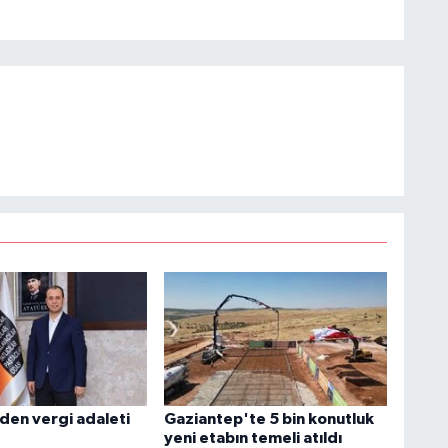
den vergi adaleti
Gaziantep'te 5 bin konutluk
yeni etabın temeli atıldı