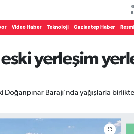
B
6
D
4
por
Video Haber
Teknoloji
Gaziantep Haber
Resmi
E
5
S
6
eski yerleşim yerle
G
6
B
1
i Doğanpınar Barajı’nda yağışlarla birlikte