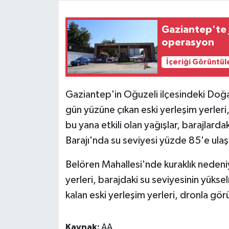
Video Haber
Gaziantep'te 
operasyon
Yaşam
İçeriği Görüntül
Yeme-İçme
Gaziantep'in Oğuzeli ilçesindeki Doğan
Yemek
gün yüzüne çıkan eski yerleşim yerleri
bu yana etkili olan yağışlar, barajlarda
Barajı'nda su seviyesi yüzde 85'e ulaş
Belören Mahallesi'nde kuraklık nedeni
yerleri, barajdaki su seviyesinin yükse
kalan eski yerleşim yerleri, dronla gör
Kaynak:
AA