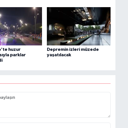
'te huzur
Depremin izleri müzede
ıyla parklar
yaşatılacak
di