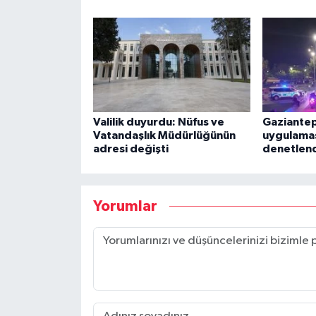
Valilik duyurdu: Nüfus ve
Gaziantep
Vatandaşlık Müdürlüğünün
uygulamas
adresi değişti
denetlen
Yorumlar