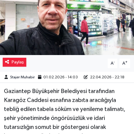
Müzik
Piyasa
Resmi İlanlar
Sağlık
Paylaş
-
+
A
A
Sinemalar
Stajer Muhabir
01.02.2026 - 14:03
22.04.2026 - 22:18
Siyaset
Gaziantep Büyükşehir Belediyesi tarafından
Karagöz Caddesi esnafına zabıta aracılığıyla
Spor
tebliğ edilen tabela söküm ve yenileme talimatı,
Teknoloji
şehir yönetiminde öngörüsüzlük ve idari
tutarsızlığın somut bir göstergesi olarak
Türkiye