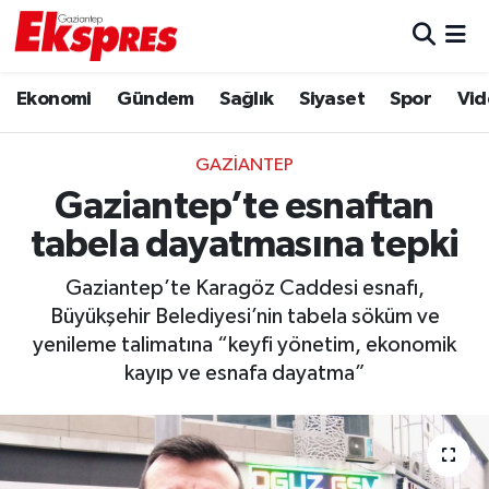
Eğitim
Hava Durumu
Ekonomi
Gündem
Sağlık
Siyaset
Spor
Vid
Ekonomi
Trafik Durumu
GAZIANTEP
Gaziantep son dakika
Puan Durumu ve Fikstür
Gaziantep’te esnaftan
tabela dayatmasına tepki
Genel
Tüm Manşetler
Gaziantep’te Karagöz Caddesi esnafı,
Gündem
Son Dakika Haberleri
Büyükşehir Belediyesi’nin tabela söküm ve
yenileme talimatına “keyfi yönetim, ekonomik
Haberler
Haber Arşivi
kayıp ve esnafa dayatma”
Kültür Sanat
Magazin