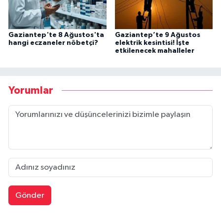
Gaziantep'te 8 Ağustos'ta
Gaziantep’te 9 Ağustos
hangi eczaneler nöbetçi?
elektrik kesintisi! İşte
etkilenecek mahalleler
Yorumlar
Gönder