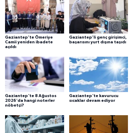
Gaziantep’te Ömeriye
Gaziantep’li genç girişimci,
Camii yeniden ibadete
başarısını yurt dışına taşıdı
açıldı
Gaziantep'te 8 Ağustos
Gaziantep'te kavurucu
2026'da hangi noterler
sıcaklar devam ediyor
nöbetçi?