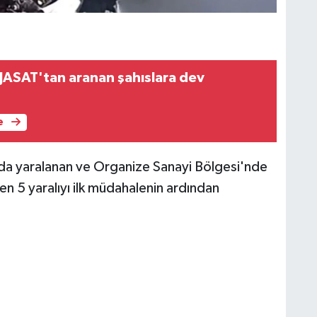
JASAT'tan aranan şahıslara dev
e
zada yaralanan ve Organize Sanayi Bölgesi'nde
en 5 yaralıyı ilk müdahalenin ardından