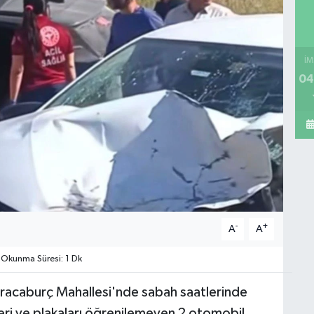
İM
04
-
+
A
A
Okunma Süresi: 1 Dk
aracaburç Mahallesi'nde sabah saatlerinde
eri ve plakaları öğrenilemeyen 2 otomobil