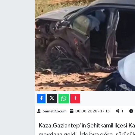
Müzik
Piyasa
Resmi İlanlar
Sağlık
Sinemalar
Siyaset
Spor
Samet Koçum
08.06.2026 - 17:15
1
Teknoloji
Kaza,Gaziantep'in Şehitkamil ilçesi K
Türkiye
meydana geldi. İddiaya göre, sürücül