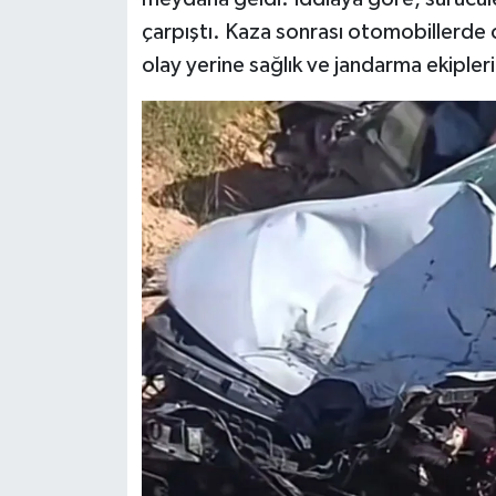
çarpıştı. Kaza sonrası otomobillerde 
Video Haber
olay yerine sağlık ve jandarma ekipleri
Yaşam
Yeme-İçme
Yemek