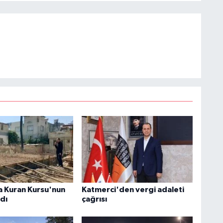
 Kuran Kursu'nun
Katmerci'den vergi adaleti
ldı
çağrısı