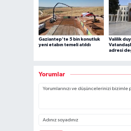
Gaziantep'te 5 bin konutluk
Valilik du
yeni etabın temeli atıldı
Vatandaşl
adresi de
Yorumlar