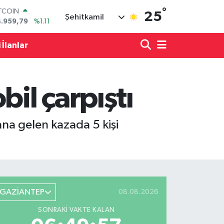
ITCOIN
4.959,79
%1.11
°
25
Şehitkamil
OLAR
7,7436
%0.18
URO
 İlanlar
5,2510
%0.32
ERLİN
,4811
%0.38
RAM ALTIN
il çarpıştı
660.55
%0.03
ST100
.779
%-14
na gelen kazada 5 kişi
GAZİANTEP
08.08.2026
SONRAKI VAKTE KALAN