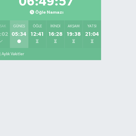
06:49:56
Öğle Namazı
SAK
GÜNEŞ
ÖĞLE
İKINDI
AKŞAM
YATSI
:02
05:34
12:41
16:28
19:38
21:04
Aylık Vakitler