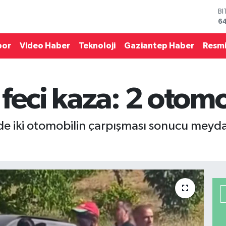
B
6
D
4
E
por
Video Haber
Teknoloji
Gaziantep Haber
Resmi
5
ST
64
G
feci kaza: 2 otomob
6
Bİ
13
nde iki otomobilin çarpışması sonucu meyda