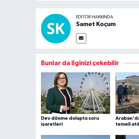
EDITÖR HAKKINDA
Samet Koçum
Bunlar da ilginizi çekebilir
Dev dönme dolapta soru
Araban'da
işaretleri
temeli atı