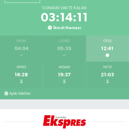
SONRAKI VAKTE KALAN
03:14:11
İkindi Namazı
İMSAK
GÜNEŞ
ÖĞLE
04:04
05:35
12:41
İKINDI
AKŞAM
YATSI
16:28
19:37
21:03
Aylık Vakitler