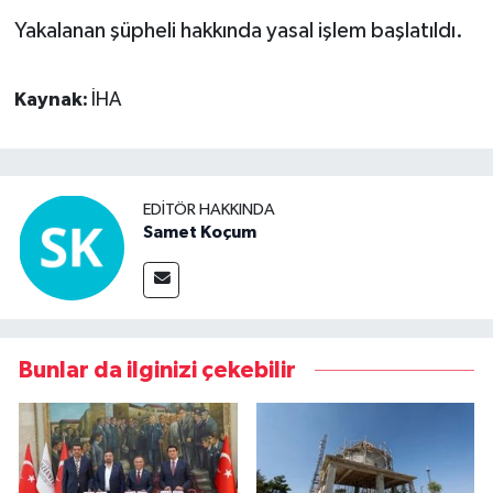
Yakalanan şüpheli hakkında yasal işlem başlatıldı.
Video Haber
Kaynak:
İHA
Yaşam
Yeme-İçme
EDITÖR HAKKINDA
Yemek
Samet Koçum
Bunlar da ilginizi çekebilir