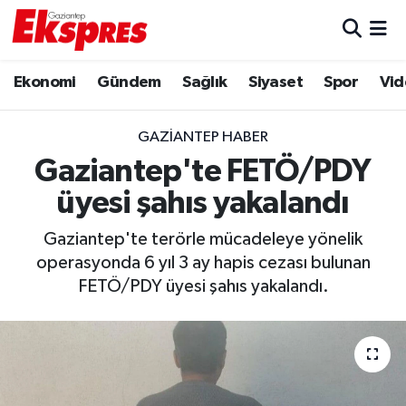
Eğitim
Hava Durumu
Ekonomi
Gündem
Sağlık
Siyaset
Spor
Vid
Ekonomi
Trafik Durumu
GAZIANTEP HABER
Gaziantep son dakika
Puan Durumu ve Fikstür
Gaziantep'te FETÖ/PDY
üyesi şahıs yakalandı
Genel
Tüm Manşetler
Gaziantep'te terörle mücadeleye yönelik
Gündem
Son Dakika Haberleri
operasyonda 6 yıl 3 ay hapis cezası bulunan
FETÖ/PDY üyesi şahıs yakalandı.
Haberler
Haber Arşivi
Kültür Sanat
Magazin