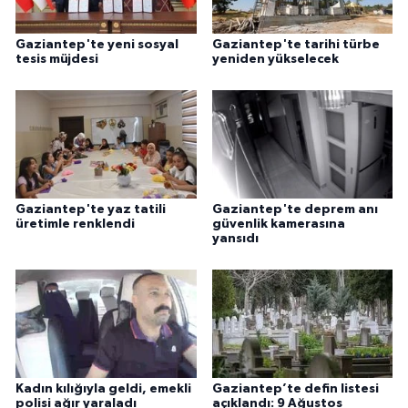
Gaziantep'te yeni sosyal
Gaziantep'te tarihi türbe
tesis müjdesi
yeniden yükselecek
Gaziantep'te yaz tatili
Gaziantep'te deprem anı
üretimle renklendi
güvenlik kamerasına
yansıdı
Kadın kılığıyla geldi, emekli
Gaziantep’te defin listesi
polisi ağır yaraladı
açıklandı: 9 Ağustos