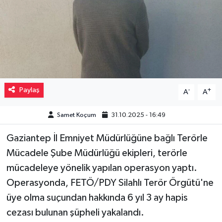
Müzik
Piyasa
Resmi İlanlar
Paylaş
-
+
A
A
Sağlık
Samet Koçum
31.10.2025 - 16:49
Sinemalar
Gaziantep İl Emniyet Müdürlüğüne bağlı Terörle
Siyaset
Mücadele Şube Müdürlüğü ekipleri, terörle
mücadeleye yönelik yapılan operasyon yaptı.
Spor
Operasyonda, FETÖ/PDY Silahlı Terör Örgütü'ne
Teknoloji
üye olma suçundan hakkında 6 yıl 3 ay hapis
cezası bulunan şüpheli yakalandı.
Türkiye