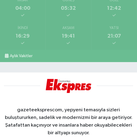
İMSAK
GÜNEŞ
ÖĞLE
04:00
05:32
12:42
İKINDI
AKŞAM
YATSI
16:29
19:41
21:07
Aylık Vakitler
gazeteeksprescom, yepyeni temasıyla sizleri
buluştururken, sadelik ve modernizmi bir araya getiriyor.
Şatafattan kaçınıyor ve insanlara haber okuyabilecekleri
bir altyapı sunuyor.