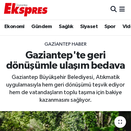
Eğitim
Hava Durumu
Ekonomi
Gündem
Sağlık
Siyaset
Spor
Vid
Ekonomi
Trafik Durumu
GAZIANTEP HABER
Gaziantep son dakika
Puan Durumu ve Fikstür
Gaziantep'te geri
dönüşümle ulaşım bedava
Genel
Tüm Manşetler
Gaziantep Büyükşehir Belediyesi, Atıkmatik
Gündem
Son Dakika Haberleri
uygulamasıyla hem geri dönüşümü teşvik ediyor
hem de vatandaşların toplu taşıma için bakiye
Haberler
Haber Arşivi
kazanmasını sağlıyor.
Kültür Sanat
Magazin