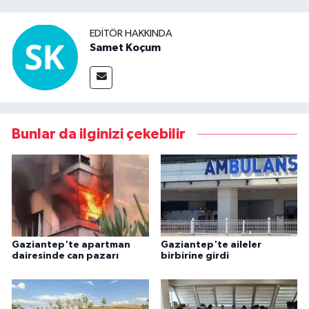
EDITÖR HAKKINDA
Samet Koçum
Bunlar da ilginizi çekebilir
Gaziantep'te apartman
Gaziantep'te aileler
dairesinde can pazarı
birbirine girdi