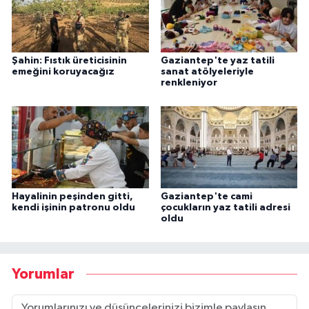
Şahin: Fıstık üreticisinin
Gaziantep'te yaz tatili
emeğini koruyacağız
sanat atölyeleriyle
renkleniyor
Hayalinin peşinden gitti,
Gaziantep'te cami
kendi işinin patronu oldu
çocukların yaz tatili adresi
oldu
Yorumlar