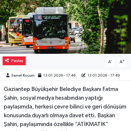
Müzik
Piyasa
Resmi İlanlar
Sağlık
Paylaş
-
+
A
A
Sinemalar
Samet Koçum
13.01.2026 - 17:46
13.01.2026 - 17:49
Siyaset
Gaziantep Büyükşehir Belediye Başkanı Fatma
Şahin, sosyal medya hesabından yaptığı
Spor
paylaşımda, herkesi çevre bilinci ve geri dönüşüm
Teknoloji
konusunda duyarlı olmaya davet etti. Başkan
Şahin, paylaşımında özellikle “ATİKMATİK”
Türkiye