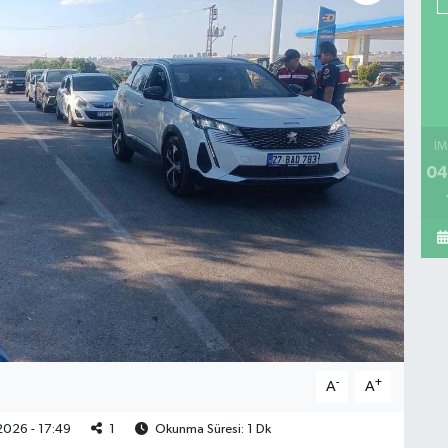
İM
04
-
+
A
A
026 - 17:49
1
Okunma Süresi: 1 Dk