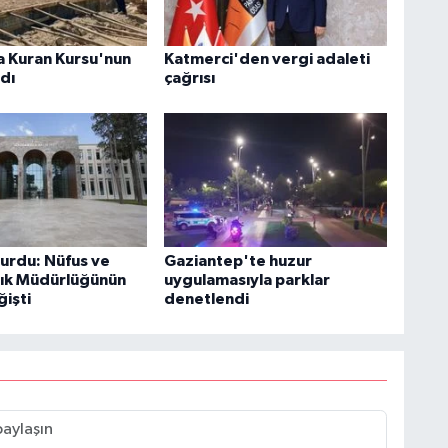
 Kuran Kursu'nun
Katmerci'den vergi adaleti
ldı
çağrısı
yurdu: Nüfus ve
Gaziantep'te huzur
ık Müdürlüğünün
uygulamasıyla parklar
ğişti
denetlendi