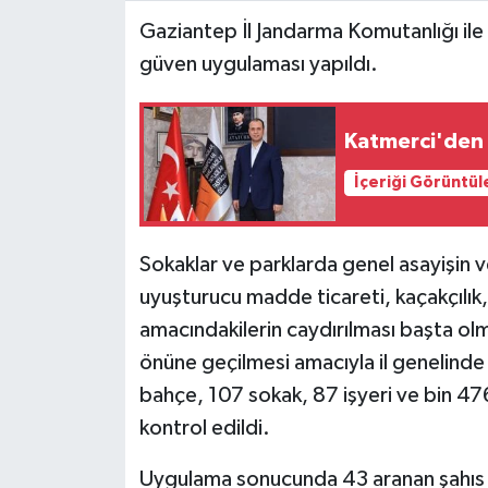
Gaziantep İl Jandarma Komutanlığı ile
Video Haber
güven uygulaması yapıldı.
Yaşam
Katmerci'den v
Yeme-İçme
İçeriği Görüntül
Yemek
Sokaklar ve parklarda genel asayişin 
uyuşturucu madde ticareti, kaçakçılık,
amacındakilerin caydırılması başta ol
önüne geçilmesi amacıyla il genelind
bahçe, 107 sokak, 87 işyeri ve bin 476
kontrol edildi.
Uygulama sonucunda 43 aranan şahıs ya