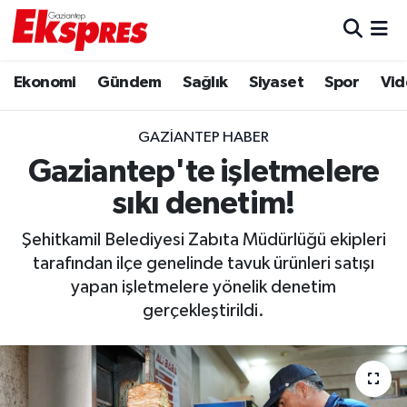
Eğitim
Hava Durumu
Ekonomi
Gündem
Sağlık
Siyaset
Spor
Vid
Ekonomi
Trafik Durumu
GAZIANTEP HABER
Gaziantep son dakika
Puan Durumu ve Fikstür
Gaziantep'te işletmelere
sıkı denetim!
Genel
Tüm Manşetler
Şehitkamil Belediyesi Zabıta Müdürlüğü ekipleri
Gündem
Son Dakika Haberleri
tarafından ilçe genelinde tavuk ürünleri satışı
yapan işletmelere yönelik denetim
Haberler
Haber Arşivi
gerçekleştirildi.
Kültür Sanat
Magazin