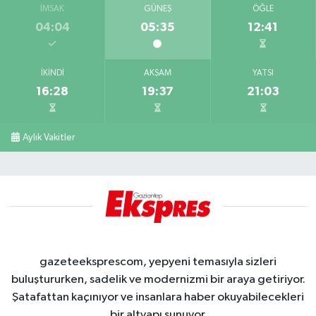
İMSAK
GÜNEŞ
ÖĞLE
04:04
05:35
12:41
İKINDI
AKŞAM
YATSI
16:28
19:37
21:03
Aylık Vakitler
gazeteeksprescom, yepyeni temasıyla sizleri
buluştururken, sadelik ve modernizmi bir araya getiriyor.
Şatafattan kaçınıyor ve insanlara haber okuyabilecekleri
bir altyapı sunuyor.