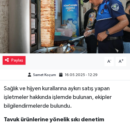
Müzik
Piyasa
Resmi İlanlar
Sağlık
Paylaş
-
+
A
A
Sinemalar
Samet Koçum
16.05.2025 - 12:29
Siyaset
Sağlık ve hijyen kurallarına aykırı satış yapan
işletmeler hakkında işlemde bulunan, ekipler
Spor
bilgilendirmelerde bulundu.
Teknoloji
Tavuk ürünlerine yönelik sıkı denetim
Türkiye