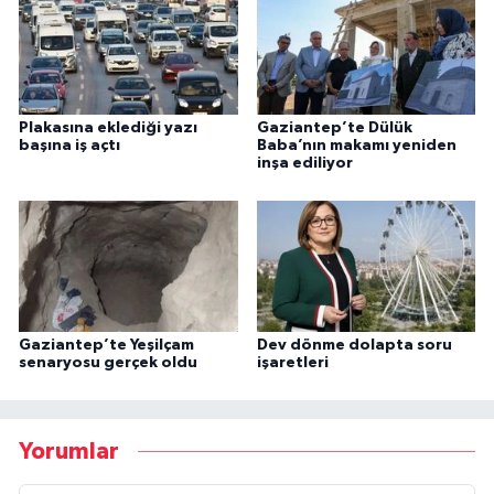
Plakasına eklediği yazı
Gaziantep’te Dülük
başına iş açtı
Baba’nın makamı yeniden
inşa ediliyor
Gaziantep’te Yeşilçam
Dev dönme dolapta soru
senaryosu gerçek oldu
işaretleri
Yorumlar