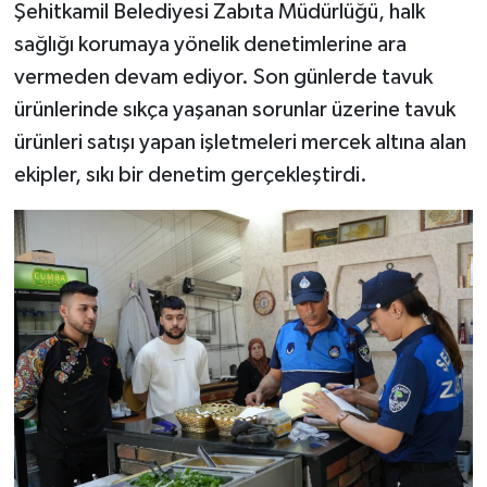
Şehitkamil Belediyesi Zabıta Müdürlüğü, halk
sağlığı korumaya yönelik denetimlerine ara
Video Haber
vermeden devam ediyor. Son günlerde tavuk
Yaşam
ürünlerinde sıkça yaşanan sorunlar üzerine tavuk
ürünleri satışı yapan işletmeleri mercek altına alan
Yeme-İçme
ekipler, sıkı bir denetim gerçekleştirdi.
Yemek