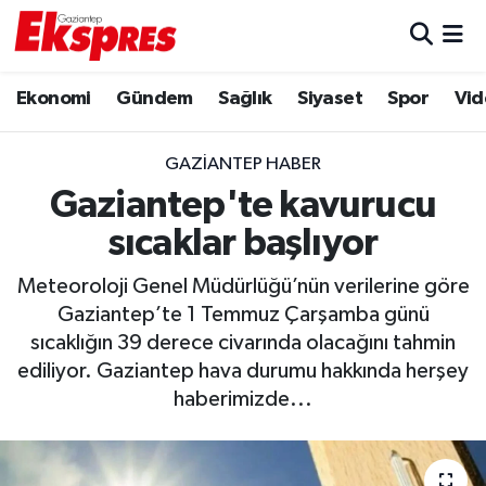
Eğitim
Hava Durumu
Ekonomi
Gündem
Sağlık
Siyaset
Spor
Vid
Ekonomi
Trafik Durumu
GAZIANTEP HABER
Gaziantep son dakika
Puan Durumu ve Fikstür
Gaziantep'te kavurucu
sıcaklar başlıyor
Genel
Tüm Manşetler
Meteoroloji Genel Müdürlüğü’nün verilerine göre
Gündem
Son Dakika Haberleri
Gaziantep’te 1 Temmuz Çarşamba günü
sıcaklığın 39 derece civarında olacağını tahmin
Haberler
Haber Arşivi
ediliyor. Gaziantep hava durumu hakkında herşey
haberimizde...
Kültür Sanat
Magazin