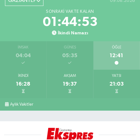
GAZİANTEP
09.08.2026
SONRAKI VAKTE KALAN
01:44:52
İkindi Namazı
İMSAK
GÜNEŞ
ÖĞLE
04:04
05:35
12:41
İKINDI
AKŞAM
YATSI
16:28
19:37
21:03
Aylık Vakitler