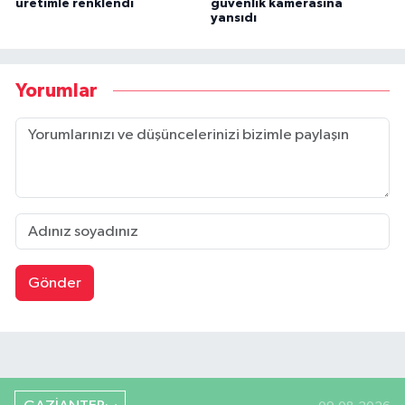
üretimle renklendi
güvenlik kamerasına
yansıdı
Yorumlar
Gönder