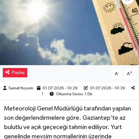
Müzik
Piyasa
Resmi İlanlar
Sağlık
Paylaş
-
+
A
A
Sinemalar
Samet Koçum
01.07.2026 - 10:29
01.07.2026 - 10:39
Siyaset
1
Okunma Süresi: 1 Dk
Spor
Meteoroloji Genel Müdürlüğü tarafından yapılan
son değerlendirmelere göre. Gaziantep'te az
Teknoloji
bulutlu ve açık geçeceği tahmin ediliyor. Yurt
genelinde mevsim normallerinin üzerinde
Türkiye