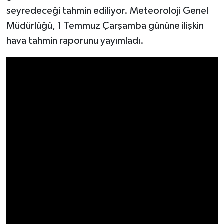
seyredeceği tahmin ediliyor. Meteoroloji Genel
Video Haber
Müdürlüğü, 1 Temmuz Çarşamba gününe ilişkin
hava tahmin raporunu yayımladı.
Yaşam
Yeme-İçme
Yemek