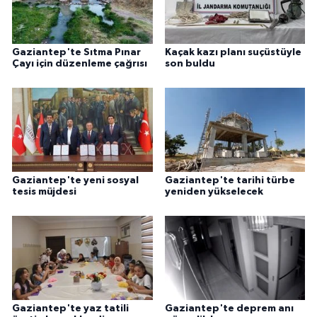
Gaziantep'te Sıtma Pınar
Kaçak kazı planı suçüstüyle
Çayı için düzenleme çağrısı
son buldu
Gaziantep'te yeni sosyal
Gaziantep'te tarihi türbe
tesis müjdesi
yeniden yükselecek
Gaziantep'te yaz tatili
Gaziantep'te deprem anı