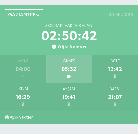
GAZİANTEP
06.08.2026
SONRAKI VAKTE KALAN
02:50:41
Öğle Namazı
İMSAK
GÜNEŞ
ÖĞLE
04:00
05:32
12:42
İKINDI
AKŞAM
YATSI
16:29
19:41
21:07
Aylık Vakitler