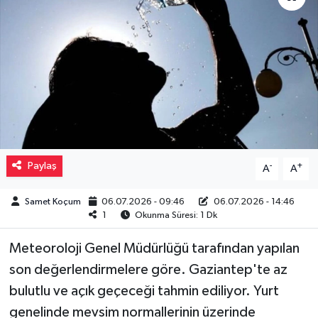
Müzik
Piyasa
Resmi İlanlar
Sağlık
Paylaş
-
+
A
A
Sinemalar
Samet Koçum
06.07.2026 - 09:46
06.07.2026 - 14:46
Siyaset
1
Okunma Süresi: 1 Dk
Spor
Meteoroloji Genel Müdürlüğü tarafından yapılan
son değerlendirmelere göre. Gaziantep'te az
Teknoloji
bulutlu ve açık geçeceği tahmin ediliyor. Yurt
genelinde mevsim normallerinin üzerinde
Türkiye