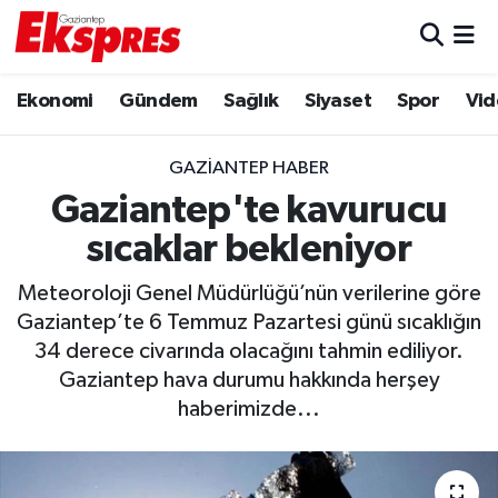
Eğitim
Hava Durumu
Ekonomi
Gündem
Sağlık
Siyaset
Spor
Vid
Ekonomi
Trafik Durumu
GAZIANTEP HABER
Gaziantep son dakika
Puan Durumu ve Fikstür
Gaziantep'te kavurucu
sıcaklar bekleniyor
Genel
Tüm Manşetler
Meteoroloji Genel Müdürlüğü’nün verilerine göre
Gündem
Son Dakika Haberleri
Gaziantep’te 6 Temmuz Pazartesi günü sıcaklığın
34 derece civarında olacağını tahmin ediliyor.
Haberler
Haber Arşivi
Gaziantep hava durumu hakkında herşey
haberimizde...
Kültür Sanat
Magazin