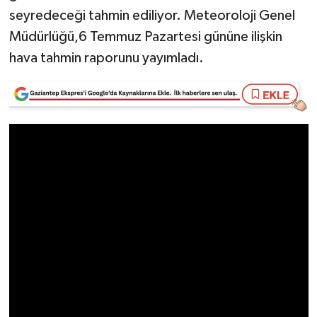
seyredeceği tahmin ediliyor. Meteoroloji Genel
Video Haber
Müdürlüğü,6 Temmuz Pazartesi gününe ilişkin
hava tahmin raporunu yayımladı.
Yaşam
Yeme-İçme
Yemek