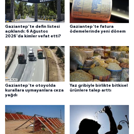
Gaziantep’te defin listesi
Gaziantep'te fatura
açıklandı: 6 Ağustos
ödemelerinde yeni dönem
2026'da kimler vefat etti?
Gaziantep'te otoyolda
Yaz gribiyle birlikte bitkisel
kurallara uymayanlara ceza
ürünlere talep arttı
yağdı