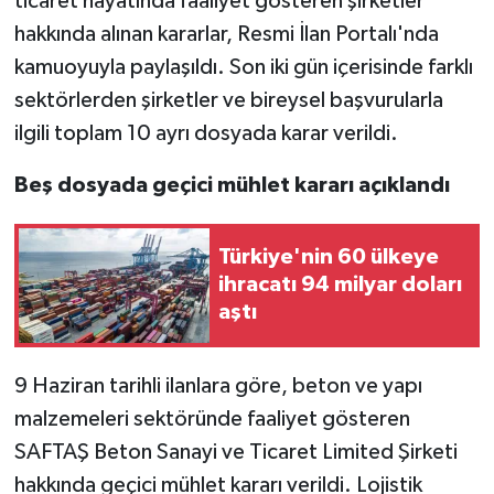
ticaret hayatında faaliyet gösteren şirketler
hakkında alınan kararlar, Resmi İlan Portalı'nda
Video Haber
kamuoyuyla paylaşıldı. Son iki gün içerisinde farklı
sektörlerden şirketler ve bireysel başvurularla
Yaşam
ilgili toplam 10 ayrı dosyada karar verildi.
Yeme-İçme
Beş dosyada geçici mühlet kararı açıklandı
Yemek
Türkiye'nin 60 ülkeye
ihracatı 94 milyar doları
aştı
9 Haziran tarihli ilanlara göre, beton ve yapı
malzemeleri sektöründe faaliyet gösteren
SAFTAŞ Beton Sanayi ve Ticaret Limited Şirketi
hakkında geçici mühlet kararı verildi. Lojistik