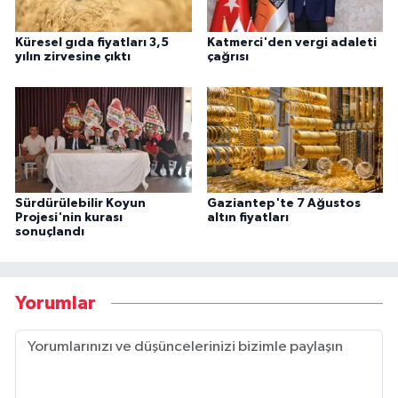
Küresel gıda fiyatları 3,5
Katmerci'den vergi adaleti
yılın zirvesine çıktı
çağrısı
Sürdürülebilir Koyun
Gaziantep'te 7 Ağustos
Projesi'nin kurası
altın fiyatları
sonuçlandı
Yorumlar