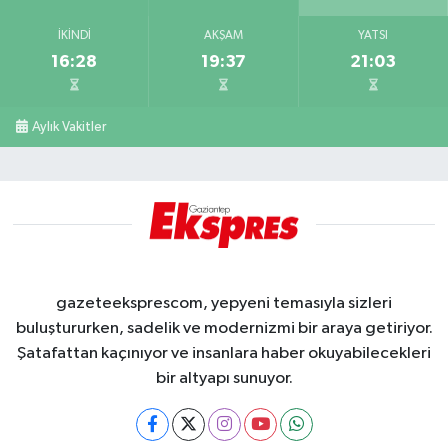
İKINDI
AKŞAM
YATSI
16:28
19:37
21:03
Aylık Vakitler
gazeteeksprescom, yepyeni temasıyla sizleri
buluştururken, sadelik ve modernizmi bir araya getiriyor.
Şatafattan kaçınıyor ve insanlara haber okuyabilecekleri
bir altyapı sunuyor.