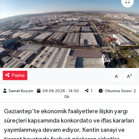
Müzik
Piyasa
Resmi İlanlar
Sağlık
Sinemalar
Paylaş
-
+
A
A
Siyaset
Samet Koçum
09.06.2026 - 14:50
1
Okunma Süresi: 2
Dk
Spor
Gaziantep'te ekonomik faaliyetlere ilişkin yargı
süreçleri kapsamında konkordato ve iflas kararları
Teknoloji
yayımlanmaya devam ediyor. Kentin sanayi ve
Türkiye