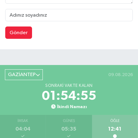
Gönder
GAZİANTEP
09.08.2026
SONRAKI VAKTE KALAN
01:54:54
İkindi Namazı
İMSAK
GÜNEŞ
ÖĞLE
04:04
05:35
12:41