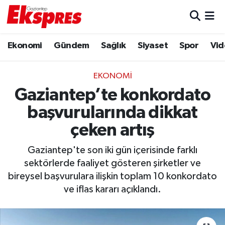
Eğitim
Hava Durumu
Ekonomi
Gündem
Sağlık
Siyaset
Spor
Vid
Ekonomi
Trafik Durumu
EKONOMI
Gaziantep son dakika
Puan Durumu ve Fikstür
Gaziantep’te konkordato
başvurularında dikkat
Genel
Tüm Manşetler
çeken artış
Gündem
Son Dakika Haberleri
Gaziantep'te son iki gün içerisinde farklı
sektörlerde faaliyet gösteren şirketler ve
Haberler
Haber Arşivi
bireysel başvurulara ilişkin toplam 10 konkordato
ve iflas kararı açıklandı.
Kültür Sanat
Magazin