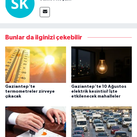
Bunlar da ilginizi çekebilir
Gaziantep'te
Gaziantep’te 10 Ağustos
termometreler zirveye
elektrik kesintisi! İşte
çıkacak
etkilenecek mahalleler