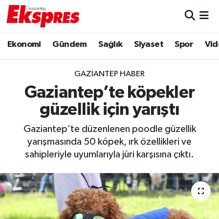
Eğitim
Hava Durumu
Ekonomi
Gündem
Sağlık
Siyaset
Spor
Vid
Ekonomi
Trafik Durumu
GAZIANTEP HABER
Gaziantep son dakika
Puan Durumu ve Fikstür
Gaziantep’te köpekler
güzellik için yarıştı
Genel
Tüm Manşetler
Gaziantep’te düzenlenen poodle güzellik
Gündem
Son Dakika Haberleri
yarışmasında 50 köpek, ırk özellikleri ve
sahipleriyle uyumlarıyla jüri karşısına çıktı.
Haberler
Haber Arşivi
Kültür Sanat
Magazin