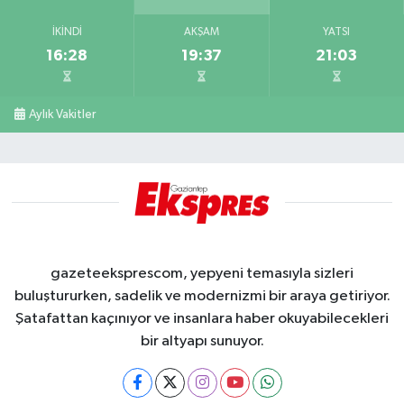
İKINDI
AKŞAM
YATSI
16:28
19:37
21:03
Aylık Vakitler
gazeteeksprescom, yepyeni temasıyla sizleri
buluştururken, sadelik ve modernizmi bir araya getiriyor.
Şatafattan kaçınıyor ve insanlara haber okuyabilecekleri
bir altyapı sunuyor.