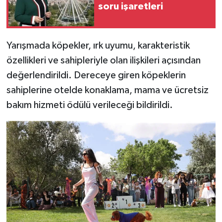
soru işaretleri
Video Haber
Yarışmada köpekler, ırk uyumu, karakteristik
Yaşam
özellikleri ve sahipleriyle olan ilişkileri açısından
Yeme-İçme
değerlendirildi. Dereceye giren köpeklerin
sahiplerine otelde konaklama, mama ve ücretsiz
Yemek
bakım hizmeti ödülü verileceği bildirildi.