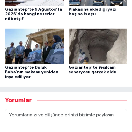
Gaziantep'te 9 Ağustos’ta
Plakasına eklediği yazı
2026'da hangi noterler
başına iş açtı
nöbetçi?
Gaziantep’te Dülük
Gaziantep’te Yeşilçam
Baba’nın makamı yeniden
senaryosu gerçek oldu
inşa ediliyor
Yorumlar