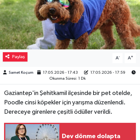
Müzik
Piyasa
Resmi İlanlar
Paylaş
-
+
A
A
Sağlık
Samet Koçum
17.05.2026 - 17:43
17.05.2026 - 17:59
Sinemalar
Okunma Süresi: 1 Dk
Siyaset
Gaziantep'in Şehitkamil ilçesinde bir pet otelde,
Poodle cinsi köpekler için yarışma düzenlendi.
Spor
Dereceye girenlere çeşitli ödüller verildi.
Teknoloji
Dev dönme dolapta
Türkiye