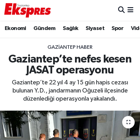
Eğitim
Hava Durumu
Ekonomi
Gündem
Sağlık
Siyaset
Spor
Vid
Ekonomi
Trafik Durumu
GAZIANTEP HABER
Gaziantep son dakika
Puan Durumu ve Fikstür
Gaziantep’te nefes kesen
JASAT operasyonu
Genel
Tüm Manşetler
Gaziantep’te 22 yıl 4 ay 15 gün hapis cezası
Gündem
Son Dakika Haberleri
bulunan Y.D., jandarmanın Oğuzeli ilçesinde
düzenlediği operasyonla yakalandı.
Haberler
Haber Arşivi
Kültür Sanat
Magazin