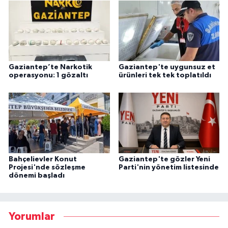
Gaziantep’te Narkotik
Gaziantep'te uygunsuz et
operasyonu: 1 gözaltı
ürünleri tek tek toplatıldı
Bahçelievler Konut
Gaziantep'te gözler Yeni
Projesi'nde sözleşme
Parti'nin yönetim listesinde
dönemi başladı
Yorumlar