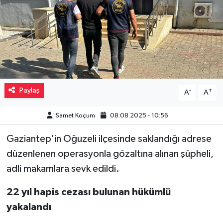
Müzik
Piyasa
Resmi İlanlar
Paylaş
-
+
A
A
Sağlık
Samet Koçum
08.08.2025 - 10:56
Sinemalar
Gaziantep'in Oğuzeli ilçesinde saklandığı adrese
Siyaset
düzenlenen operasyonla gözaltına alınan şüpheli,
adli makamlara sevk edildi.
Spor
22 yıl hapis cezası bulunan hükümlü
Teknoloji
yakalandı
Türkiye