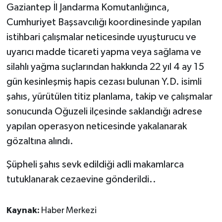
Gaziantep İl Jandarma Komutanlığınca,
Cumhuriyet Başsavcılığı koordinesinde yapılan
Video Haber
istihbari çalışmalar neticesinde uyuşturucu ve
Yaşam
uyarıcı madde ticareti yapma veya sağlama ve
silahlı yağma suçlarından hakkında 22 yıl 4 ay 15
Yeme-İçme
gün kesinleşmiş hapis cezası bulunan Y.D. isimli
şahıs, yürütülen titiz planlama, takip ve çalışmalar
Yemek
sonucunda Oğuzeli ilçesinde saklandığı adrese
yapılan operasyon neticesinde yakalanarak
gözaltına alındı.
Şüpheli şahıs sevk edildiği adli makamlarca
tutuklanarak cezaevine gönderildi..
Kaynak:
Haber Merkezi