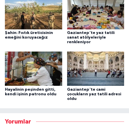
Şahin: Fıstık üreticisinin
Gaziantep'te yaz tatili
emeğini koruyacağız
sanat atölyeleriyle
renkleniyor
Hayalinin peşinden gitti,
Gaziantep'te cami
kendi işinin patronu oldu
çocukların yaz tatili adresi
oldu
Yorumlar