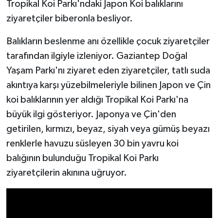
Tropikal Koi Parkı'ndaki Japon Koi balıklarını
ziyaretçiler biberonla besliyor.
Video Haber
Balıkların beslenme anı özellikle çocuk ziyaretçiler
Yaşam
tarafından ilgiyle izleniyor. Gaziantep Doğal
Yaşam Parkı'nı ziyaret eden ziyaretçiler, tatlı suda
Yeme-İçme
akıntıya karşı yüzebilmeleriyle bilinen Japon ve Çin
Yemek
koi balıklarının yer aldığı Tropikal Koi Parkı'na
büyük ilgi gösteriyor. Japonya ve Çin'den
getirilen, kırmızı, beyaz, siyah veya gümüş beyazı
renklerle havuzu süsleyen 30 bin yavru koi
balığının bulunduğu Tropikal Koi Parkı
ziyaretçilerin akınına uğruyor.