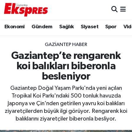
Eğitim
Hava Durumu
Ekonomi
Gündem
Sağlık
Siyaset
Spor
Vid
Ekonomi
Trafik Durumu
GAZIANTEP HABER
Gaziantep son dakika
Puan Durumu ve Fikstür
Gaziantep’te rengarenk
koi balıkları biberonla
Genel
Tüm Manşetler
besleniyor
Gündem
Son Dakika Haberleri
Gaziantep Doğal Yaşam Parkı'nda yeni açılan
Tropikal Koi Parkı'ndaki 500 tonluk havuzda
Haberler
Haber Arşivi
Japonya ve Çin'nden getirilen yavru koi balıkları
ziyaretçilerden büyük ilgi görüyor. Rengarenk koi
Kültür Sanat
balıklarını ziyaretçiler biberonla besliyor.
Magazin