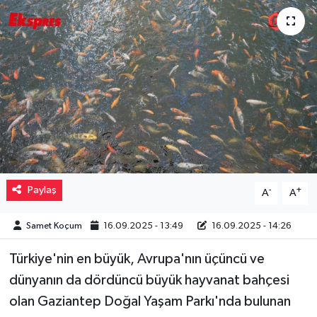
Müzik
Piyasa
Resmi İlanlar
Sağlık
Sinemalar
Paylaş
-
+
A
A
Siyaset
Samet Koçum
16.09.2025 - 13:49
16.09.2025 - 14:26
Spor
Türkiye'nin en büyük, Avrupa'nın üçüncü ve
Teknoloji
dünyanın da dördüncü büyük hayvanat bahçesi
olan Gaziantep Doğal Yaşam Parkı'nda bulunan
Türkiye