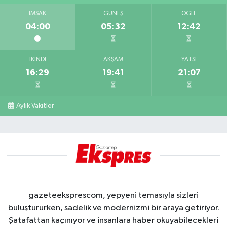
İMSAK
GÜNEŞ
ÖĞLE
04:00
05:32
12:42
İKINDI
AKŞAM
YATSI
16:29
19:41
21:07
Aylık Vakitler
gazeteeksprescom, yepyeni temasıyla sizleri
buluştururken, sadelik ve modernizmi bir araya getiriyor.
Şatafattan kaçınıyor ve insanlara haber okuyabilecekleri