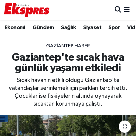
Eğitim
Hava Durumu
Ekonomi
Gündem
Sağlık
Siyaset
Spor
Vid
Ekonomi
Trafik Durumu
GAZIANTEP HABER
Gaziantep son dakika
Puan Durumu ve Fikstür
Gaziantep'te sıcak hava
günlük yaşamı etkiledi
Genel
Tüm Manşetler
Sıcak havanın etkili olduğu Gaziantep'te
Gündem
Son Dakika Haberleri
vatandaşlar serinlemek için parkları tercih etti.
Çocuklar ise fıskiyelerin altında oynayarak
Haberler
Haber Arşivi
sıcaktan korunmaya çalıştı.
Kültür Sanat
Magazin