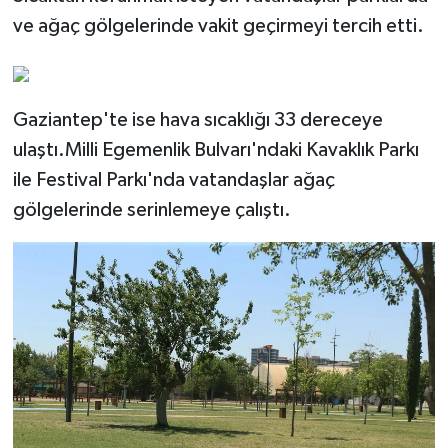
ve ağaç gölgelerinde vakit geçirmeyi tercih etti.
Video Haber
Yaşam
Gaziantep'te ise hava sıcaklığı 33 dereceye
ulaştı.Milli Egemenlik Bulvarı'ndaki Kavaklık Parkı
Yeme-İçme
ile Festival Parkı'nda vatandaşlar ağaç
Yemek
gölgelerinde serinlemeye çalıştı.