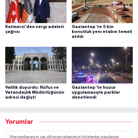
Katmerci'den vergi adaleti
Gaziantep'te 5 bin
çağrısı
konutluk yeni etabın temeli
atıldı
Valilik duyurdu: Nüfus ve
Gaziantep'te huzur
Vatandaşlık Müdürlüğünün
uygulamasıyla parklar
adresi değişti
denetlendi
Yorumlar