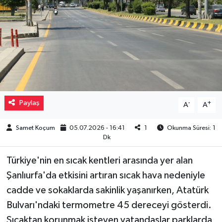
Müzik
Piyasa
Resmi İlanlar
Sağlık
Paylaş
-
+
A
A
Sinemalar
Samet Koçum
05.07.2026 - 16:41
1
Okunma Süresi: 1
Dk
Siyaset
Türkiye'nin en sıcak kentleri arasında yer alan
Spor
Şanlıurfa'da etkisini artıran sıcak hava nedeniyle
cadde ve sokaklarda sakinlik yaşanırken, Atatürk
Teknoloji
Bulvarı'ndaki termometre 45 dereceyi gösterdi.
Sıcaktan korunmak isteyen vatandaşlar parklarda
Türkiye