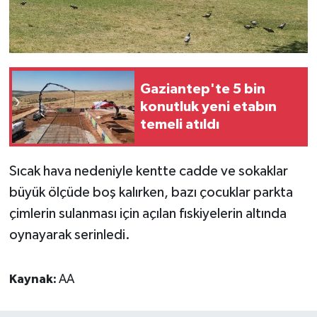
Gaziantep'te 5 bin
konutluk yeni etabın
temeli atıldı
Sıcak hava nedeniyle kentte cadde ve sokaklar
büyük ölçüde boş kalırken, bazı çocuklar parkta
çimlerin sulanması için açılan fıskiyelerin altında
oynayarak serinledi.
Kaynak:
AA