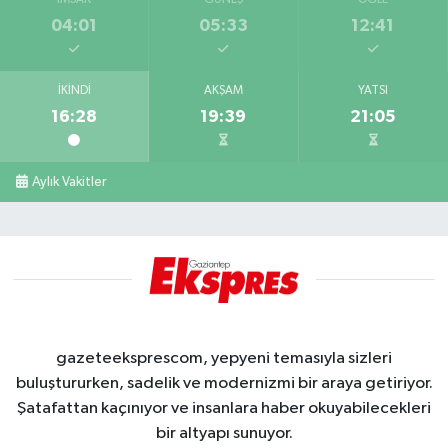
04:01
05:33
12:41
İKINDI
AKŞAM
YATSI
16:28
19:39
21:05
Aylık Vakitler
gazeteeksprescom, yepyeni temasıyla sizleri
buluştururken, sadelik ve modernizmi bir araya getiriyor.
Şatafattan kaçınıyor ve insanlara haber okuyabilecekleri
bir altyapı sunuyor.