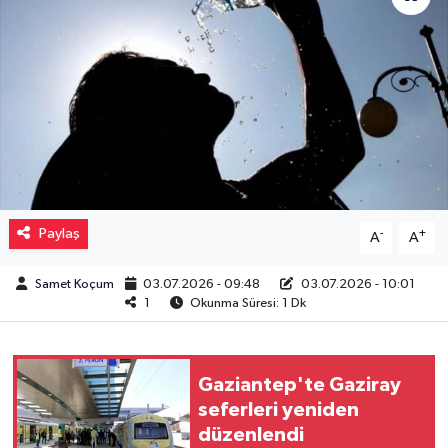
Müzik
Piyasa
Resmi İlanlar
Sağlık
Paylaş
-
+
A
A
Sinemalar
Samet Koçum
03.07.2026 - 09:48
03.07.2026 - 10:01
Siyaset
1
Okunma Süresi: 1 Dk
Spor
Gaziantep'te Gaziray
Teknoloji
seferleri yeniden
düzenlendi
Türkiye