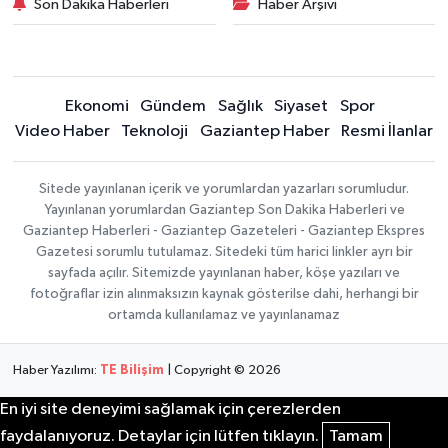
Son Dakika Haberleri
Haber Arşivi
Ekonomi
Gündem
Sağlık
Siyaset
Spor
Video Haber
Teknoloji
Gaziantep Haber
Resmi İlanlar
Sitede yayınlanan içerik ve yorumlardan yazarları sorumludur.
Yayınlanan yorumlardan Gaziantep Son Dakika Haberleri ve
Gaziantep Haberleri - Gaziantep Gazeteleri - Gaziantep Ekspres
Gazetesi sorumlu tutulamaz. Sitedeki tüm harici linkler ayrı bir
sayfada açılır. Sitemizde yayınlanan haber, köşe yazıları ve
fotoğraflar izin alınmaksızın kaynak gösterilse dahi, herhangi bir
ortamda kullanılamaz ve yayınlanamaz
Haber Yazılımı:
TE Bilişim
| Copyright © 2026
En iyi site deneyimi sağlamak için çerezlerden
faydalanıyoruz. Detaylar için lütfen tıklayın.
Tamam