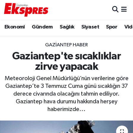
Eğitim
Hava Durumu
Ekonomi
Gündem
Sağlık
Siyaset
Spor
Vid
Ekonomi
Trafik Durumu
GAZIANTEP HABER
Gaziantep son dakika
Puan Durumu ve Fikstür
Gaziantep'te sıcaklıklar
zirve yapacak
Genel
Tüm Manşetler
Meteoroloji Genel Müdürlüğü’nün verilerine göre
Gündem
Son Dakika Haberleri
Gaziantep’te 3 Temmuz Cuma günü sıcaklığın 37
derece civarında olacağını tahmin ediliyor.
Haberler
Haber Arşivi
Gaziantep hava durumu hakkında herşey
haberimizde...
Kültür Sanat
Magazin