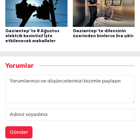
Gaziantep’te 8 Ağustos
Gaziantep'te dilencinin
elektrik kesintisi! İşte
üzerinden binlerce lira çıktı
etkilenecek mahalleler
Yorumlar
Gönder