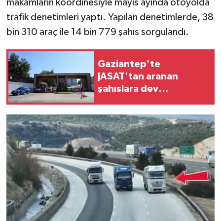
makamların koordinesiyle mayıs ayında otoyolda
trafik denetimleri yaptı. Yapılan denetimlerde, 38
Video Haber
bin 310 araç ile 14 bin 779 şahıs sorgulandı.
Yaşam
Gaziantep'te
Yeme-İçme
JASAT'tan aranan
şahıslara dev
Yemek
operasyon