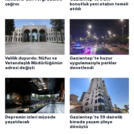
çağrısı
konutluk yeni etabın temeli
atıldı
Valilik duyurdu: Nüfus ve
Gaziantep'te huzur
Vatandaşlık Müdürlüğünün
uygulamasıyla parklar
adresi değişti
denetlendi
Depremin izleri müzede
Gaziantep'te 59 dairelik
yaşatılacak
binada yaşam çileye
dönüştü