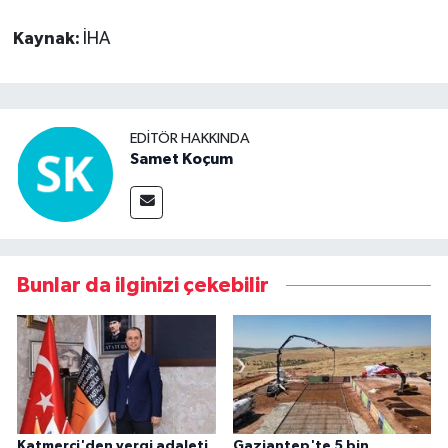
Kaynak:
İHA
EDITÖR HAKKINDA
Samet Koçum
Bunlar da ilginizi çekebilir
Katmerci'den vergi adaleti
Gaziantep'te 5 bin