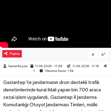
Müzik
Piyasa
Resmi İlanlar
Sağlık
Paylaş
-
+
A
A
Sinemalar
Samet Koçum
11.06.2026 - 11:08
11.06.2026 - 11:18
1
Okunma Süresi: 1 Dk
Siyaset
Gaziantep'te jandarmanın dron destekli trafik
Spor
denetimlerinde kural ihlali yapan bin 700 araca
cezai işlem uygulandı. Gaziantep İl Jandarma
Teknoloji
Komutanlığı Otoyol Jandarması Timleri, mülki
Türkiye