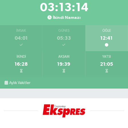
03:13:13
İkindi Namazı
İMSAK
GÜNEŞ
ÖĞLE
04:01
05:33
12:41
İKINDI
AKŞAM
YATSI
16:28
19:39
21:05
Aylık Vakitler