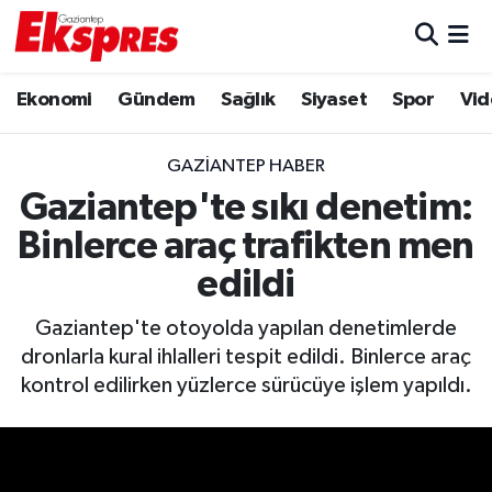
Eğitim
Hava Durumu
Ekonomi
Gündem
Sağlık
Siyaset
Spor
Vid
Ekonomi
Trafik Durumu
GAZIANTEP HABER
Gaziantep son dakika
Puan Durumu ve Fikstür
Gaziantep'te sıkı denetim:
Binlerce araç trafikten men
Genel
Tüm Manşetler
edildi
Gündem
Son Dakika Haberleri
Gaziantep'te otoyolda yapılan denetimlerde
dronlarla kural ihlalleri tespit edildi. Binlerce araç
Haberler
Haber Arşivi
kontrol edilirken yüzlerce sürücüye işlem yapıldı.
Kültür Sanat
Magazin