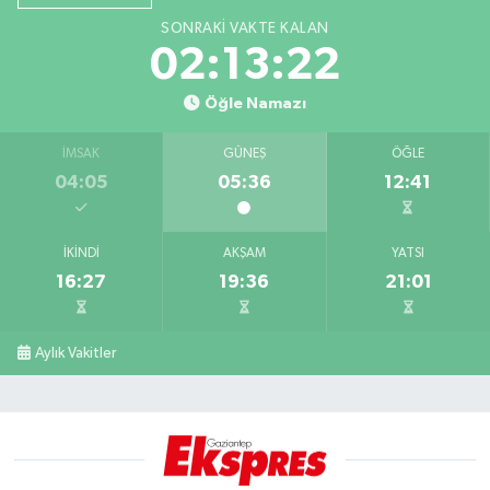
SONRAKI VAKTE KALAN
02:13:21
Öğle Namazı
İMSAK
GÜNEŞ
ÖĞLE
04:05
05:36
12:41
İKINDI
AKŞAM
YATSI
16:27
19:36
21:01
Aylık Vakitler