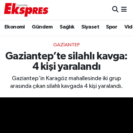
Eğitim
Hava Durumu
Ekonomi
Gündem
Sağlık
Siyaset
Spor
Vid
Ekonomi
Trafik Durumu
GAZIANTEP
Gaziantep son dakika
Puan Durumu ve Fikstür
Gaziantep’te silahlı kavga:
4 kişi yaralandı
Genel
Tüm Manşetler
Gaziantep’in Karagöz mahallesinde iki grup
Gündem
Son Dakika Haberleri
arasında çıkan silahlı kavgada 4 kişi yaralandı.
Haberler
Haber Arşivi
Kültür Sanat
Magazin