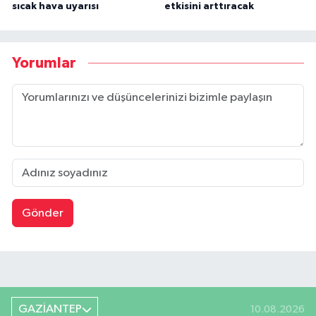
sıcak hava uyarısı
etkisini arttıracak
Yorumlar
Gönder
GAZİANTEP
10.08.2026