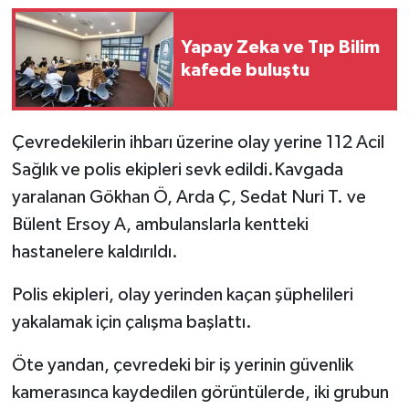
Video Haber
Yapay Zeka ve Tıp Bilim
kafede buluştu
Yaşam
Yeme-İçme
Çevredekilerin ihbarı üzerine olay yerine 112 Acil
Sağlık ve polis ekipleri sevk edildi.Kavgada
Yemek
yaralanan Gökhan Ö, Arda Ç, Sedat Nuri T. ve
Bülent Ersoy A, ambulanslarla kentteki
hastanelere kaldırıldı.
Polis ekipleri, olay yerinden kaçan şüphelileri
yakalamak için çalışma başlattı.
Öte yandan, çevredeki bir iş yerinin güvenlik
kamerasınca kaydedilen görüntülerde, iki grubun