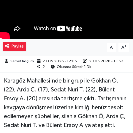
Müzik
Piyasa
Resmi İlanlar
Paylaş
-
+
A
A
Sağlık
Samet Koçum
23.05.2026 - 12:05
23.05.2026 - 13:52
2
Okunma Süresi: 1 Dk
Sinemalar
Karagöz Mahallesi'nde bir grup ile Gökhan Ö.
Siyaset
(22), Arda Ç. (17), Sedat Nuri T. (22), Bülent
Ersoy A. (20) arasında tartışma çıktı. Tartışmanın
Spor
kavgaya dönüşmesi üzerine kimliği henüz tespit
edilemeyen şüpheliler, silahla Gökhan Ö, Arda Ç,
Teknoloji
Sedat Nuri T. ve Bülent Ersoy A'ya ateş etti.
Türkiye