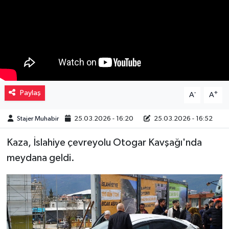
Müzik
Piyasa
Resmi İlanlar
Paylaş
-
+
A
A
Sağlık
Stajer Muhabir
25.03.2026 - 16:20
25.03.2026 - 16:52
Sinemalar
Kaza, İslahiye çevreyolu Otogar Kavşağı'nda
Siyaset
meydana geldi.
Spor
Teknoloji
Türkiye