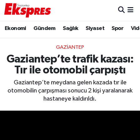
Eğitim
Hava Durumu
Ekonomi
Gündem
Sağlık
Siyaset
Spor
Vid
Ekonomi
Trafik Durumu
GAZIANTEP
Gaziantep son dakika
Puan Durumu ve Fikstür
Gaziantep’te trafik kazası:
Tır ile otomobil çarpıştı
Genel
Tüm Manşetler
Gaziantep’te meydana gelen kazada tır ile
Gündem
Son Dakika Haberleri
otomobilin çarpışması sonucu 2 kişi yaralanarak
hastaneye kaldırıldı.
Haberler
Haber Arşivi
Kültür Sanat
Magazin