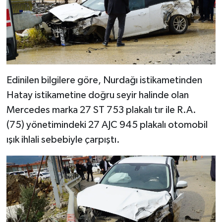
Video Haber
Yaşam
Yeme-İçme
Edinilen bilgilere göre, Nurdağı istikametinden
Hatay istikametine doğru seyir halinde olan
Yemek
Mercedes marka 27 ST 753 plakalı tır ile R.A.
(75) yönetimindeki 27 AJC 945 plakalı otomobil
ışık ihlali sebebiyle çarpıştı.