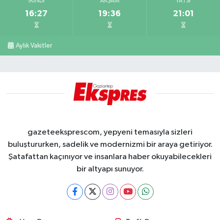
İKINDI
AKŞAM
YATSI
16:27
19:36
21:01
Aylık Vakitler
gazeteeksprescom, yepyeni temasıyla sizleri
buluştururken, sadelik ve modernizmi bir araya getiriyor.
Şatafattan kaçınıyor ve insanlara haber okuyabilecekleri
bir altyapı sunuyor.