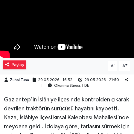
Müzik
Piyasa
Resmi İlanlar
Sağlık
Paylaş
-
+
A
A
Sinemalar
Zuhal Tuna
29.05.2026 - 16:52
29.05.2026 - 21:50
1
Okunma Süresi: 1 Dk
Siyaset
Gaziantep
'in İslâhiye ilçesinde kontrolden çıkarak
Spor
devrilen traktörün sürücüsü hayatını kaybetti.
Kaza, İslâhiye ilçesi kırsal Kaleobası Mahallesi'nde
Teknoloji
meydana geldi. İddiaya göre, tarlasını sürmek için
Türkiye