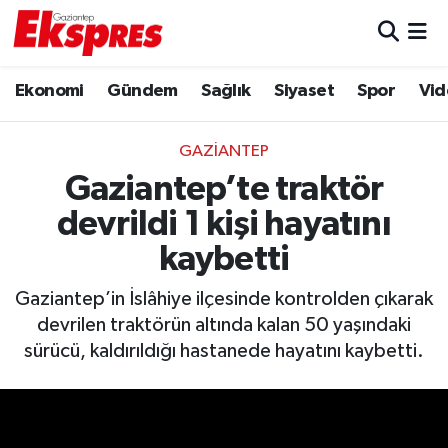
Eğitim
Hava Durumu
Ekonomi
Gündem
Sağlık
Siyaset
Spor
Vid
Ekonomi
Trafik Durumu
GAZIANTEP
Gaziantep son dakika
Puan Durumu ve Fikstür
Gaziantep’te traktör
devrildi 1 kişi hayatını
Genel
Tüm Manşetler
kaybetti
Gündem
Son Dakika Haberleri
Gaziantep’in İslâhiye ilçesinde kontrolden çıkarak
devrilen traktörün altında kalan 50 yaşındaki
Haberler
Haber Arşivi
sürücü, kaldırıldığı hastanede hayatını kaybetti.
Kültür Sanat
Magazin