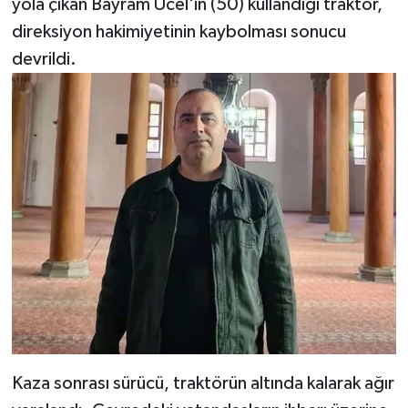
yola çıkan Bayram Ücel'in (50) kullandığı traktör,
direksiyon hakimiyetinin kaybolması sonucu
Video Haber
devrildi.
Yaşam
Yeme-İçme
Yemek
Kaza sonrası sürücü, traktörün altında kalarak ağır