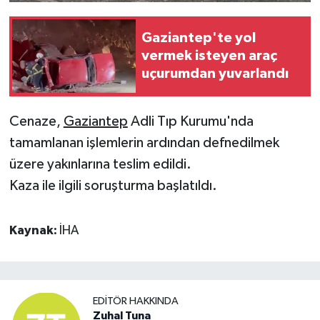
Gaziantep'te yol
vermek isteyen araç
uçurumdan yuvarlandı
Cenaze,
Gaziantep
Adli Tıp Kurumu'nda
tamamlanan işlemlerin ardından defnedilmek
üzere yakınlarına teslim edildi.
Kaza ile ilgili soruşturma başlatıldı.
Kaynak:
İHA
EDITÖR HAKKINDA
Zuhal Tuna