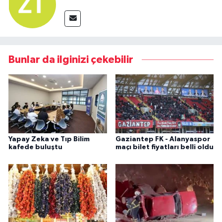
Bunlar da ilginizi çekebilir
Yapay Zeka ve Tıp Bilim
Gaziantep FK - Alanyaspor
kafede buluştu
maçı bilet fiyatları belli oldu