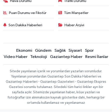
Hava Durumu
Trafik Durumu
Puan Durumu ve Fikstür
Tüm Manşetler
Son Dakika Haberleri
Haber Arşivi
Ekonomi
Gündem
Sağlık
Siyaset
Spor
Video Haber
Teknoloji
Gaziantep Haber
Resmi İlanlar
Sitede yayınlanan içerik ve yorumlardan yazarları sorumludur.
Yayınlanan yorumlardan Gaziantep Son Dakika Haberleri ve
Gaziantep Haberleri - Gaziantep Gazeteleri - Gaziantep Ekspres
Gazetesi sorumlu tutulamaz. Sitedeki tüm harici linkler ayrı bir
sayfada açılır. Sitemizde yayınlanan haber, köşe yazıları ve
fotoğraflar izin alınmaksızın kaynak gösterilse dahi, herhangi bir
ortamda kullanılamaz ve yayınlanamaz