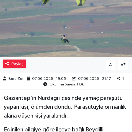
Müzik
Piyasa
Resmi İlanlar
Sağlık
Paylaş
-
+
A
A
Sinemalar
Bora Zor
07.06.2026 - 19:05
07.06.2026 - 21:17
1
Okunma Süresi: 1 Dk
Siyaset
Gaziantep'in Nurdağı ilçesinde yamaç paraşütü
Spor
yapan kişi, ölümden döndü. Paraşütüyle ormanlık
alana düşen kişi yaralandı.
Teknoloji
Edinilen bilgiye göre ilçeye bağlı Beydilli
Türkiye