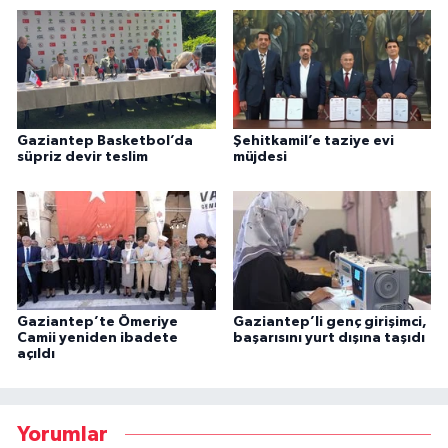
Gaziantep Basketbol’da
Şehitkamil’e taziye evi
süpriz devir teslim
müjdesi
Gaziantep’te Ömeriye
Gaziantep’li genç girişimci,
Camii yeniden ibadete
başarısını yurt dışına taşıdı
açıldı
Yorumlar