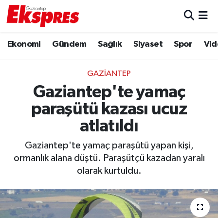
Eğitim
Hava Durumu
Ekonomi
Gündem
Sağlık
Siyaset
Spor
Vid
Ekonomi
Trafik Durumu
GAZIANTEP
Gaziantep son dakika
Puan Durumu ve Fikstür
Gaziantep'te yamaç
paraşütü kazası ucuz
Genel
Tüm Manşetler
atlatıldı
Gündem
Son Dakika Haberleri
Gaziantep'te yamaç paraşütü yapan kişi,
ormanlık alana düştü. Paraşütçü kazadan yaralı
Haberler
Haber Arşivi
olarak kurtuldu.
Kültür Sanat
Magazin