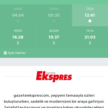
İMSAK
GÜNEŞ
ÖĞLE
04:04
05:35
12:41
İKINDI
AKŞAM
YATSI
16:28
19:37
21:03
Aylık Vakitler
gazeteeksprescom, yepyeni temasıyla sizleri
buluştururken, sadelik ve modernizmi bir araya getiriyor.
Şatafattan kaçınıyor ve insanlara haber okuyabilecekleri