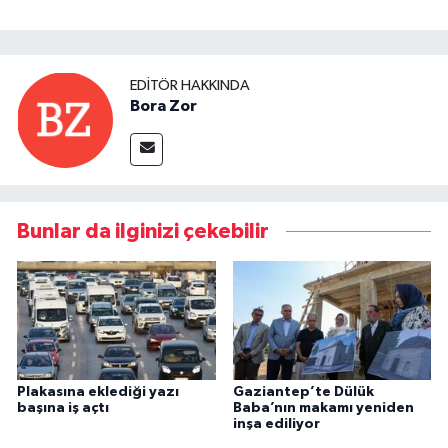
EDITÖR HAKKINDA
Bora Zor
Bunlar da ilginizi çekebilir
Plakasına eklediği yazı
Gaziantep’te Dülük
başına iş açtı
Baba’nın makamı yeniden
inşa ediliyor