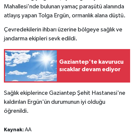
Mahallesi'nde bulunan yamaç paraşütü alanında
Video Haber
atlayış yapan Tolga Ergün, ormanlık alana düştü.
Çevredekilerin ihbarı üzerine bölgeye sağlık ve
Yaşam
jandarma ekipleri sevk edildi.
Yeme-İçme
Yemek
Gaziantep'te kavurucu
sıcaklar devam ediyor
Sağlık ekiplerince Gaziantep Şehit Hastanesi'ne
kaldırılan Ergün'ün durumunun iyi olduğu
öğrenildi.
Kaynak:
AA