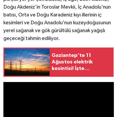
Doğu Akdeniz’in Toroslar Mevkii, İç Anadolu'nun
Video Haber
batısı, Orta ve Doğu Karadeniz kıyı illerinin iç
kesimleri ve Doğu Anadolu'nun kuzeydoğusunun
Yaşam
yerel sağanak ve gök gürültülü sağanak yağışlı
geçeceği tahmin ediliyor.
Yeme-İçme
Yemek
Gaziantep’te 11
Ağustos elektrik
kesintisi! İşte
etkilenecek mahalleler