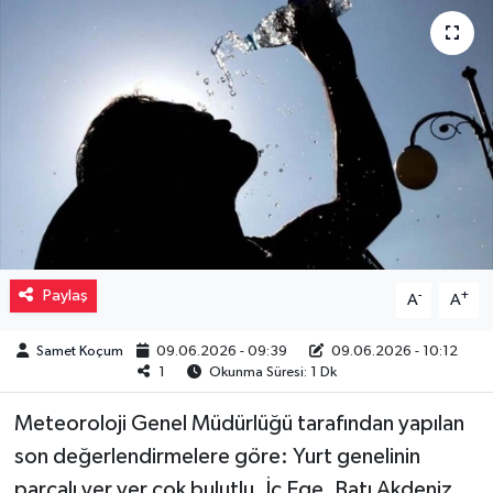
Müzik
Piyasa
Resmi İlanlar
Sağlık
Sinemalar
Paylaş
-
+
A
A
Siyaset
Samet Koçum
09.06.2026 - 09:39
09.06.2026 - 10:12
1
Okunma Süresi: 1 Dk
Spor
Meteoroloji Genel Müdürlüğü tarafından yapılan
Teknoloji
son değerlendirmelere göre: Yurt genelinin
parçalı yer yer çok bulutlu, İç Ege, Batı Akdeniz,
Türkiye