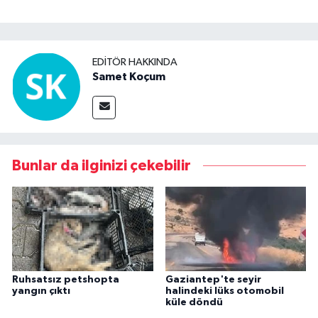
EDITÖR HAKKINDA
Samet Koçum
Bunlar da ilginizi çekebilir
Ruhsatsız petshopta
Gaziantep'te seyir
yangın çıktı
halindeki lüks otomobil
küle döndü