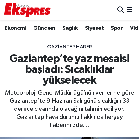
Eğitim
Hava Durumu
Ekonomi
Gündem
Sağlık
Siyaset
Spor
Vid
Ekonomi
Trafik Durumu
GAZIANTEP HABER
Gaziantep son dakika
Puan Durumu ve Fikstür
Gaziantep’te yaz mesaisi
başladı: Sıcaklıklar
Genel
Tüm Manşetler
yükselecek
Gündem
Son Dakika Haberleri
Meteoroloji Genel Müdürlüğü’nün verilerine göre
Gaziantep’te 9 Haziran Salı günü sıcaklığın 33
Haberler
Haber Arşivi
derece civarında olacağını tahmin ediliyor.
Gaziantep hava durumu hakkında herşey
Kültür Sanat
haberimizde...
Magazin